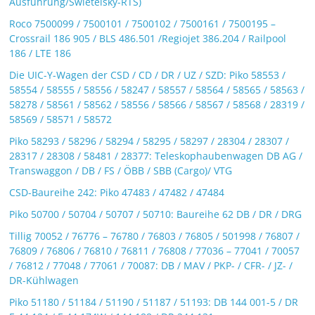
Ausführung/Swietelsky-RTS)
Roco 7500099 / 7500101 / 7500102 / 7500161 / 7500195 –
Crossrail 186 905 / BLS 486.501 /Regiojet 386.204 / Railpool
186 / LTE 186
Die UIC-Y-Wagen der CSD / CD / DR / UZ / SZD: Piko 58553 /
58554 / 58555 / 58556 / 58247 / 58557 / 58564 / 58565 / 58563 /
58278 / 58561 / 58562 / 58556 / 58566 / 58567 / 58568 / 28319 /
58569 / 58571 / 58572
Piko 58293 / 58296 / 58294 / 58295 / 58297 / 28304 / 28307 /
28317 / 28308 / 58481 / 28377: Teleskophaubenwagen DB AG /
Transwaggon / DB / FS / ÖBB / SBB (Cargo)/ VTG
CSD-Baureihe 242: Piko 47483 / 47482 / 47484
Piko 50700 / 50704 / 50707 / 50710: Baureihe 62 DB / DR / DRG
Tillig 70052 / 76776 – 76780 / 76803 / 76805 / 501998 / 76807 /
76809 / 76806 / 76810 / 76811 / 76808 / 77036 – 77041 / 70057
/ 76812 / 77048 / 77061 / 70087: DB / MAV / PKP- / CFR- / JZ- /
DR-Kühlwagen
Piko 51180 / 51184 / 51190 / 51187 / 51193: DB 144 001-5 / DR