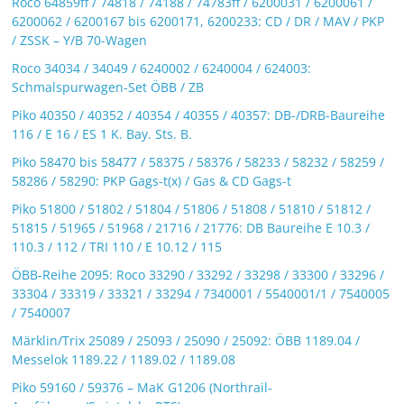
Roco 64859ff / 74818 / 74188 / 74783ff / 6200031 / 6200061 /
6200062 / 6200167 bis 6200171, 6200233: CD / DR / MAV / PKP
/ ZSSK – Y/B 70-Wagen
Roco 34034 / 34049 / 6240002 / 6240004 / 624003:
Schmalspurwagen-Set ÖBB / ZB
Piko 40350 / 40352 / 40354 / 40355 / 40357: DB-/DRB-Baureihe
116 / E 16 / ES 1 K. Bay. Sts. B.
Piko 58470 bis 58477 / 58375 / 58376 / 58233 / 58232 / 58259 /
58286 / 58290: PKP Gags-t(x) / Gas & CD Gags-t
Piko 51800 / 51802 / 51804 / 51806 / 51808 / 51810 / 51812 /
51815 / 51965 / 51968 / 21716 / 21776: DB Baureihe E 10.3 /
110.3 / 112 / TRI 110 / E 10.12 / 115
ÖBB-Reihe 2095: Roco 33290 / 33292 / 33298 / 33300 / 33296 /
33304 / 33319 / 33321 / 33294 / 7340001 / 5540001/1 / 7540005
/ 7540007
Märklin/Trix 25089 / 25093 / 25090 / 25092: ÖBB 1189.04 /
Messelok 1189.22 / 1189.02 / 1189.08
Piko 59160 / 59376 – MaK G1206 (Northrail-