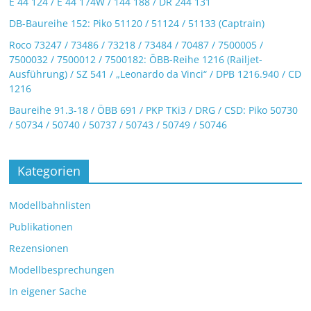
E 44 124 / E 44 174W / 144 188 / DR 244 131
DB-Baureihe 152: Piko 51120 / 51124 / 51133 (Captrain)
Roco 73247 / 73486 / 73218 / 73484 / 70487 / 7500005 /
7500032 / 7500012 / 7500182: ÖBB-Reihe 1216 (Railjet-
Ausführung) / SZ 541 / „Leonardo da Vinci“ / DPB 1216.940 / CD
1216
Baureihe 91.3-18 / ÖBB 691 / PKP TKi3 / DRG / CSD: Piko 50730
/ 50734 / 50740 / 50737 / 50743 / 50749 / 50746
Kategorien
Modellbahnlisten
Publikationen
Rezensionen
Modellbesprechungen
In eigener Sache