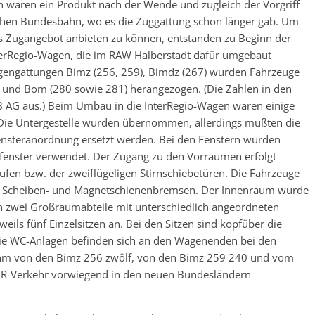
 waren ein Produkt nach der Wende und zugleich der Vorgriff
chen Bundesbahn, wo es die Zuggattung schon länger gab. Um
es Zugangebot anbieten zu können, entstanden zu Beginn der
nterRegio-Wagen, die im RAW Halberstadt dafür umgebaut
gengattungen Bimz (256, 259), Bimdz (267) wurden Fahrzeuge
 und Bom (280 sowie 281) herangezogen. (Die Zahlen in den
AG aus.) Beim Umbau in die InterRegio-Wagen waren einige
ie Untergestelle wurden übernommen, allerdings mußten die
Fensteranordnung ersetzt werden. Bei den Fenstern wurden
tzfenster verwendet. Der Zugang zu den Vorräumen erfolgt
tufen bzw. der zweiflügeligen Stirnschiebetüren. Die Fahrzeuge
en Scheiben- und Magnetschienenbremsen. Der Innenraum wurde
ich zwei Großraumabteile mit unterschiedlich angeordneten
eweils fünf Einzelsitzen an. Bei den Sitzen sind kopfüber die
Die WC-Anlagen befinden sich an den Wagenenden bei den
ahm von den Bimz 256 zwölf, von den Bimz 259 240 und vom
 IR-Verkehr vorwiegend in den neuen Bundesländern