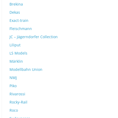
Brekina
Dekas
Exact-train
Fleischmann
JC – Jägerndorfer Collection
Liliput
LS Models
Märklin
Modellbahn Union
NMJ
Piko
Rivarossi
Rocky-Rail
Roco