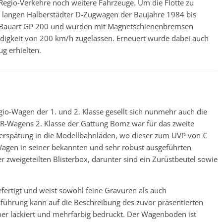
rRegio-Verkehre noch weitere Fahrzeuge. Um die Flotte zu
en langen Halberstädter D-Zugwagen der Baujahre 1984 bis
er Bauart GP 200 und wurden mit Magnetschienenbremsen
ndigkeit von 200 km/h zugelassen. Erneuert wurde dabei auch
ug erhielten.
gio-Wagen der 1. und 2. Klasse gesellt sich nunmehr auch die
-Wagens 2. Klasse der Gattung Bomz war für das zweite
 Verspätung in die Modellbahnläden, wo dieser zum UVP von €
gio-Wagen in seiner bekannten und sehr robust ausgeführten
r zweigeteilten Blisterbox, darunter sind ein Zurüstbeutel sowie
efertigt und weist sowohl feine Gravuren als auch
sführung kann auf die Beschreibung des zuvor präsentierten
ber lackiert und mehrfarbig bedruckt. Der Wagenboden ist