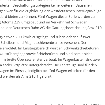
derten Beschaffungsstrategien keine weiteren Bauserien
agen war für die Zugbildung der westdeutschen InterRegio-Züge
ndard bieten zu können. Fünf Wagen dieser Serie wurden zu
ng ABomz 229 umgebaut und im Verkehr mit Schweden
en bei der Deutschen Bahn AG die Gattungsbezeichnung Amz 210.
igkeit von 200 km/h ausgelegt und ruhen daher auf zwei
it Scheiben- und Magnetschienenbremse versehen. Der
e errichtet. Im Einstiegsbereich wurden Schwenkschiebetüren
ulstübergänge sowie Schiebetüren und sind somit nicht
 mm breite Übersetzfenster verbaut. Im Wagenkasten sind zwei
 sechs Sitzplätze untergebracht. Die Fahrzeuge sind für den
gen im Einsatz; lediglich bei fünf Wagen erhielten für den
 werden als Amz 210.1 geführt.