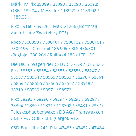
Märklin/Trix 25089 / 25093 / 25090 / 25092:
ÖBB 1189.04 / Messelok 1189.22 / 1189.02 /
1189.08
Piko 59160 / 59376 – MaK G1206 (Northrail-
Ausführung/Swietelsky-RTS)
Roco 7500099 / 7500101 / 7500102 / 7500161 /
7500195 – Crossrail 186 905 / BLS 486.501
/Regiojet 386.204 / Railpool 186 / LTE 186
Die UIC-Y-Wagen der CSD / CD / DR / UZ / SZD:
Piko 58553 / 58554 / 58555 / 58556 / 58247 /
58557 / 58564 / 58565 / 58563 / 58278 / 58561
/ 58562 / 58556 / 58566 / 58567 / 58568 /
28319 / 58569 / 58571 / 58572
Piko 58293 / 58296 / 58294 / 58295 / 58297 /
28304 / 28307 / 28317 / 28308 / 58481 / 28377:
Teleskophaubenwagen DB AG / Transwaggon
/ DB / FS / ÖBB / SBB (Cargo)/ VTG
CSD-Baureihe 242: Piko 47483 / 47482 / 47484