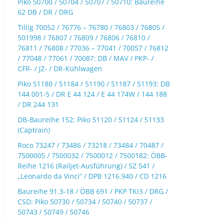
Piko 50700 / 50704 / 50707 / 50710: Baureihe
62 DB / DR / DRG
Tillig 70052 / 76776 – 76780 / 76803 / 76805 /
501998 / 76807 / 76809 / 76806 / 76810 /
76811 / 76808 / 77036 – 77041 / 70057 / 76812
/ 77048 / 77061 / 70087: DB / MAV / PKP- /
CFR- / JZ- / DR-Kühlwagen
Piko 51180 / 51184 / 51190 / 51187 / 51193: DB
144 001-5 / DR E 44 124 / E 44 174W / 144 188
/ DR 244 131
DB-Baureihe 152: Piko 51120 / 51124 / 51133
(Captrain)
Roco 73247 / 73486 / 73218 / 73484 / 70487 /
7500005 / 7500032 / 7500012 / 7500182: ÖBB-
Reihe 1216 (Railjet-Ausführung) / SZ 541 /
„Leonardo da Vinci“ / DPB 1216.940 / CD 1216
Baureihe 91.3-18 / ÖBB 691 / PKP TKi3 / DRG /
CSD: Piko 50730 / 50734 / 50740 / 50737 /
50743 / 50749 / 50746