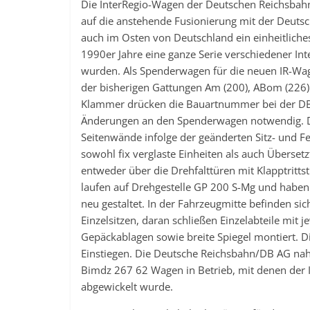
Die InterRegio-Wagen der Deutschen Reichsbahn
auf die anstehende Fusionierung mit der Deuts
auch im Osten von Deutschland ein einheitlich
1990er Jahre eine ganze Serie verschiedener I
wurden. Als Spenderwagen für die neuen IR-Wa
der bisherigen Gattungen Am (200), ABom (226)
Klammer drücken die Bauartnummer bei der DB 
Änderungen an den Spenderwagen notwendig. D
Seitenwände infolge der geänderten Sitz- und 
sowohl fix verglaste Einheiten als auch Überse
entweder über die Drehfalttüren mit Klapptritts
laufen auf Drehgestelle GP 200 S-Mg und hab
neu gestaltet. In der Fahrzeugmitte befinden s
Einzelsitzen, daran schließen Einzelabteile mit j
Gepäckablagen sowie breite Spiegel montiert. 
Einstiegen. Die Deutsche Reichsbahn/DB AG n
Bimdz 267 62 Wagen in Betrieb, mit denen der
abgewickelt wurde.