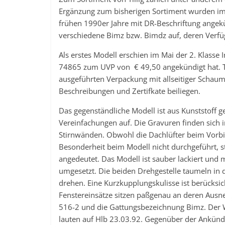
Ergänzung zum bisherigen Sortiment wurden im
frühen 1990er Jahre mit DR-Beschriftung angekü
verschiedene Bimz bzw. Bimdz auf, deren Verfüg
Als erstes Modell erschien im Mai der 2. Klasse
74865 zum UVP von € 49,50 angekündigt hat. Til
ausgeführten Verpackung mit allseitiger Schaum
Beschreibungen und Zertifkate beiliegen.
Das gegenständliche Modell ist aus Kunststoff g
Vereinfachungen auf. Die Gravuren finden sich 
Stirnwänden. Obwohl die Dachlüfter beim Vorbil
Besonderheit beim Modell nicht durchgeführt, st
angedeutet. Das Modell ist sauber lackiert und
umgesetzt. Die beiden Drehgestelle taumeln in
drehen. Eine Kurzkupplungskulisse ist berücksich
Fenstereinsätze sitzen paßgenau an deren Aus
516-2 und die Gattungsbezeichnung Bimz. Der
lauten auf Hlb 23.03.92. Gegenüber der Ankünd