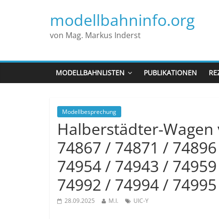
modellbahninfo.org
von Mag. Markus Inderst
MODELLBAHNLISTEN
PUBLIKATIONEN
RE
Modellbesprechung
Halberstädter-Wagen vo
74867 / 74871 / 74896 
74954 / 74943 / 74959 
74992 / 74994 / 74995
28.09.2025
M.I.
UIC-Y