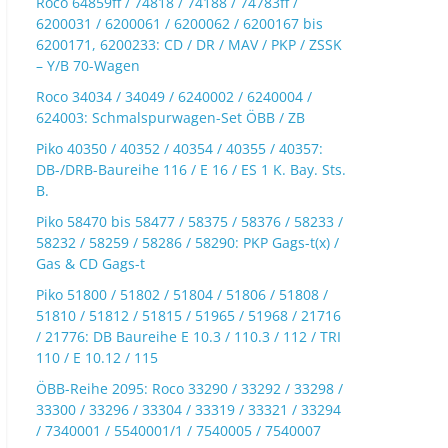
Roco 64859ff / 74818 / 74188 / 74783ff /
6200031 / 6200061 / 6200062 / 6200167 bis
6200171, 6200233: CD / DR / MAV / PKP / ZSSK
– Y/B 70-Wagen
Roco 34034 / 34049 / 6240002 / 6240004 /
624003: Schmalspurwagen-Set ÖBB / ZB
Piko 40350 / 40352 / 40354 / 40355 / 40357:
DB-/DRB-Baureihe 116 / E 16 / ES 1 K. Bay. Sts.
B.
Piko 58470 bis 58477 / 58375 / 58376 / 58233 /
58232 / 58259 / 58286 / 58290: PKP Gags-t(x) /
Gas & CD Gags-t
Piko 51800 / 51802 / 51804 / 51806 / 51808 /
51810 / 51812 / 51815 / 51965 / 51968 / 21716
/ 21776: DB Baureihe E 10.3 / 110.3 / 112 / TRI
110 / E 10.12 / 115
ÖBB-Reihe 2095: Roco 33290 / 33292 / 33298 /
33300 / 33296 / 33304 / 33319 / 33321 / 33294
/ 7340001 / 5540001/1 / 7540005 / 7540007