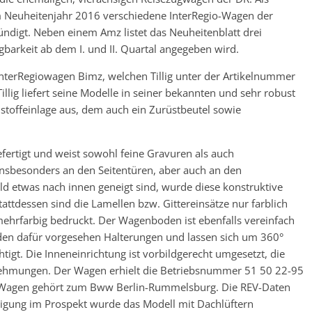
 Neuheitenjahr 2016 verschiedene InterRegio-Wagen der
ndigt. Neben einem Amz listet das Neuheitenblatt drei
barkeit ab dem I. und II. Quartal angegeben wird.
 InterRegiowagen Bimz, welchen Tillig unter der Artikelnummer
lig liefert seine Modelle in seiner bekannten und sehr robust
stoffeinlage aus, dem auch ein Zurüstbeutel sowie
efertigt und weist sowohl feine Gravuren als auch
insbesonders an den Seitentüren, aber auch an den
d etwas nach innen geneigt sind, wurde diese konstruktive
attdessen sind die Lamellen bzw. Gittereinsätze nur farblich
 mehrfarbig bedruckt. Der Wagenboden ist ebenfalls vereinfach
 den dafür vorgesehen Halterungen und lassen sich um 360°
tigt. Die Inneneinrichtung ist vorbildgerecht umgesetzt, die
nehmungen. Der Wagen erhielt die Betriebsnummer 51 50 22-95
 Wagen gehört zum Bww Berlin-Rummelsburg. Die REV-Daten
igung im Prospekt wurde das Modell mit Dachlüftern