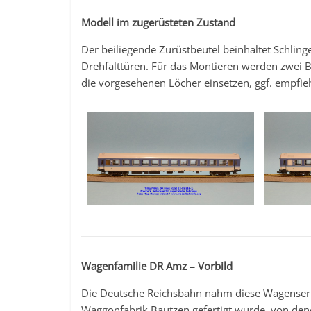
Modell im zugerüsteten Zustand
Der beiliegende Zurüstbeutel beinhaltet Schling
Drehfalttüren. Für das Montieren werden zwei Be
die vorgesehenen Löcher einsetzen, ggf. empfieh
Wagenfamilie DR Amz – Vorbild
Die Deutsche Reichsbahn nahm diese Wagenserie
Waggonfabrik Bautzen gefertigt wurde, von den