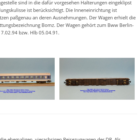
gestelle sind in die dafür vorgesehen Halterungen eingeklipst
ngskulisse ist berücksichtigt. Die Inneneinrichtung ist
 sitzen paßgenau an deren Ausnehmungen. Der Wagen erhielt die
ttungsbezeichnung Bomz. Der Wagen gehört zum Bww Berlin-
7.02.94 bzw. Hlb 05.04.91.
die ehemaligen, vierachsigen Reisezugwagen der DR. Als