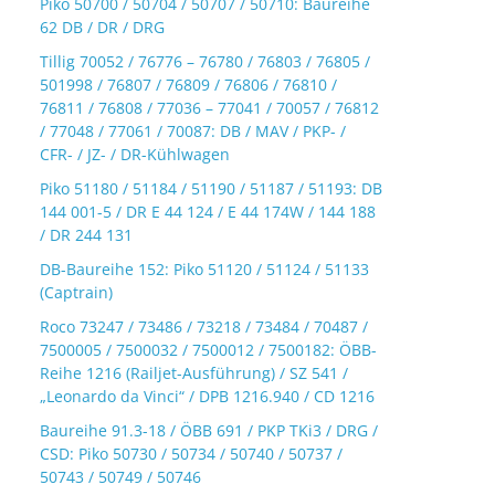
Piko 50700 / 50704 / 50707 / 50710: Baureihe
62 DB / DR / DRG
Tillig 70052 / 76776 – 76780 / 76803 / 76805 /
501998 / 76807 / 76809 / 76806 / 76810 /
76811 / 76808 / 77036 – 77041 / 70057 / 76812
/ 77048 / 77061 / 70087: DB / MAV / PKP- /
CFR- / JZ- / DR-Kühlwagen
Piko 51180 / 51184 / 51190 / 51187 / 51193: DB
144 001-5 / DR E 44 124 / E 44 174W / 144 188
/ DR 244 131
DB-Baureihe 152: Piko 51120 / 51124 / 51133
(Captrain)
Roco 73247 / 73486 / 73218 / 73484 / 70487 /
7500005 / 7500032 / 7500012 / 7500182: ÖBB-
Reihe 1216 (Railjet-Ausführung) / SZ 541 /
„Leonardo da Vinci“ / DPB 1216.940 / CD 1216
Baureihe 91.3-18 / ÖBB 691 / PKP TKi3 / DRG /
CSD: Piko 50730 / 50734 / 50740 / 50737 /
50743 / 50749 / 50746