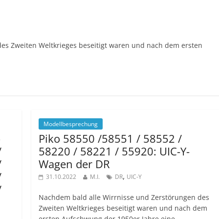
es Zweiten Weltkrieges beseitigt waren und nach dem ersten
Modellbesprechung
–
Piko 58550 /58551 / 58552 /
/
58220 / 58221 / 55920: UIC-Y-
/
Wagen der DR
/
,
31.10.2022
M.I.
DR
UIC-Y
/
Nachdem bald alle Wirrnisse und Zerstörungen des
Zweiten Weltkrieges beseitigt waren und nach dem
ersten Aufschwung der 1950er Jahre eine