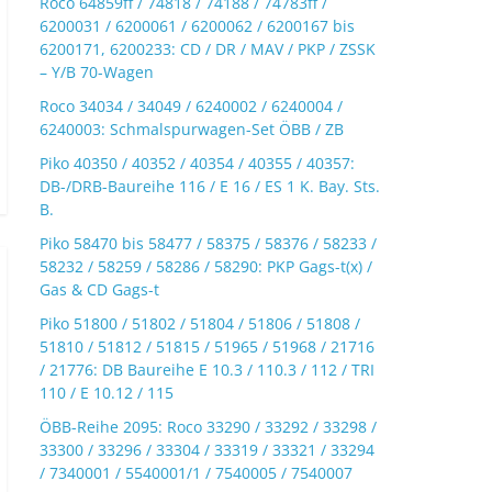
Roco 64859ff / 74818 / 74188 / 74783ff /
6200031 / 6200061 / 6200062 / 6200167 bis
6200171, 6200233: CD / DR / MAV / PKP / ZSSK
– Y/B 70-Wagen
Roco 34034 / 34049 / 6240002 / 6240004 /
6240003: Schmalspurwagen-Set ÖBB / ZB
Piko 40350 / 40352 / 40354 / 40355 / 40357:
DB-/DRB-Baureihe 116 / E 16 / ES 1 K. Bay. Sts.
B.
Piko 58470 bis 58477 / 58375 / 58376 / 58233 /
58232 / 58259 / 58286 / 58290: PKP Gags-t(x) /
Gas & CD Gags-t
Piko 51800 / 51802 / 51804 / 51806 / 51808 /
51810 / 51812 / 51815 / 51965 / 51968 / 21716
/ 21776: DB Baureihe E 10.3 / 110.3 / 112 / TRI
110 / E 10.12 / 115
ÖBB-Reihe 2095: Roco 33290 / 33292 / 33298 /
33300 / 33296 / 33304 / 33319 / 33321 / 33294
/ 7340001 / 5540001/1 / 7540005 / 7540007