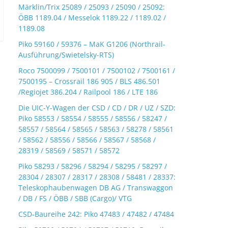
Märklin/Trix 25089 / 25093 / 25090 / 25092:
ÖBB 1189.04 / Messelok 1189.22 / 1189.02 /
1189.08
Piko 59160 / 59376 – MaK G1206 (Northrail-
Ausführung/Swietelsky-RTS)
Roco 7500099 / 7500101 / 7500102 / 7500161 /
7500195 – Crossrail 186 905 / BLS 486.501
/Regiojet 386.204 / Railpool 186 / LTE 186
Die UIC-Y-Wagen der CSD / CD / DR / UZ / SZD:
Piko 58553 / 58554 / 58555 / 58556 / 58247 /
58557 / 58564 / 58565 / 58563 / 58278 / 58561
/ 58562 / 58556 / 58566 / 58567 / 58568 /
28319 / 58569 / 58571 / 58572
Piko 58293 / 58296 / 58294 / 58295 / 58297 /
28304 / 28307 / 28317 / 28308 / 58481 / 28337:
Teleskophaubenwagen DB AG / Transwaggon
/ DB / FS / ÖBB / SBB (Cargo)/ VTG
CSD-Baureihe 242: Piko 47483 / 47482 / 47484