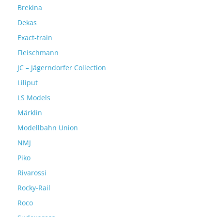
Brekina
Dekas
Exact-train
Fleischmann
JC – Jägerndorfer Collection
Liliput
LS Models
Märklin
Modellbahn Union
NMJ
Piko
Rivarossi
Rocky-Rail
Roco