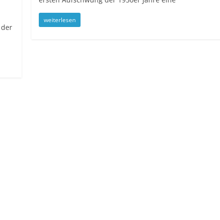
n
weiterlesen
 der