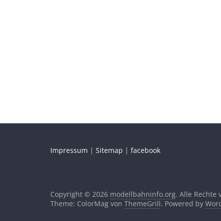
Impressum
|
Sitemap
|
facebook
Copyright © 2026
modellbahninfo.org
. Alle Rechte
Theme: ColorMag von
ThemeGrill
. Powered by
Word