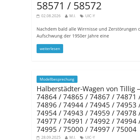
58571 / 58572
02.08.2026
M.I.
UIC-Y
Nachdem bald alle Wirrnisse und Zerstörungen d
Aufschwung der 1950er Jahre eine
weiterlesen
Modellbesprechung
Halberstädter-Wagen von Tillig 
74864 / 74865 / 74867 / 74871 
74896 / 74944 / 74945 / 74953 
74954 / 74943 / 74959 / 74978 
74977 / 74991 / 74992 / 74994 
74995 / 75000 / 74997 / 75004
28.09.2025
M.I.
UIC-Y