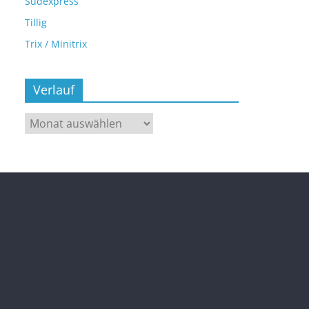
Sudexpress
Tillig
Trix / Minitrix
Verlauf