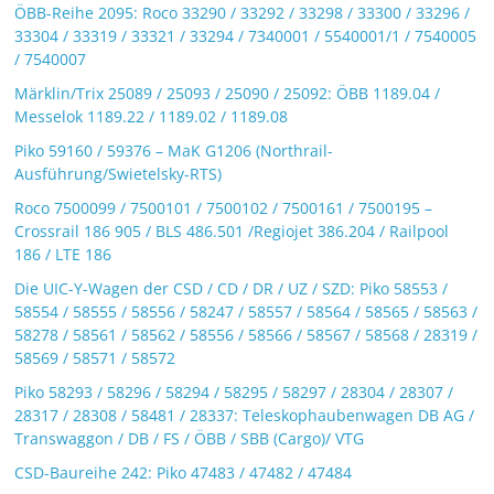
ÖBB-Reihe 2095: Roco 33290 / 33292 / 33298 / 33300 / 33296 /
33304 / 33319 / 33321 / 33294 / 7340001 / 5540001/1 / 7540005
/ 7540007
Märklin/Trix 25089 / 25093 / 25090 / 25092: ÖBB 1189.04 /
Messelok 1189.22 / 1189.02 / 1189.08
Piko 59160 / 59376 – MaK G1206 (Northrail-
Ausführung/Swietelsky-RTS)
Roco 7500099 / 7500101 / 7500102 / 7500161 / 7500195 –
Crossrail 186 905 / BLS 486.501 /Regiojet 386.204 / Railpool
186 / LTE 186
Die UIC-Y-Wagen der CSD / CD / DR / UZ / SZD: Piko 58553 /
58554 / 58555 / 58556 / 58247 / 58557 / 58564 / 58565 / 58563 /
58278 / 58561 / 58562 / 58556 / 58566 / 58567 / 58568 / 28319 /
58569 / 58571 / 58572
Piko 58293 / 58296 / 58294 / 58295 / 58297 / 28304 / 28307 /
28317 / 28308 / 58481 / 28337: Teleskophaubenwagen DB AG /
Transwaggon / DB / FS / ÖBB / SBB (Cargo)/ VTG
CSD-Baureihe 242: Piko 47483 / 47482 / 47484