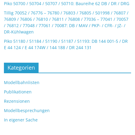
Piko 50700 / 50704 / 50707 / 50710: Baureihe 62 DB / DR / DRG
Tillig 70052 / 76776 – 76780 / 76803 / 76805 / 501998 / 76807 /
76809 / 76806 / 76810 / 76811 / 76808 / 77036 – 77041 / 70057
/ 76812 / 77048 / 77061 / 70087: DB / MAV / PKP- / CFR- / JZ- /
DR-Kühlwagen
Piko 51180 / 51184 / 51190 / 51187 / 51193: DB 144 001-5 / DR
E 44 124 / E 44 174W / 144 188 / DR 244 131
Kategorien
Modellbahnlisten
Publikationen
Rezensionen
Modellbesprechungen
In eigener Sache