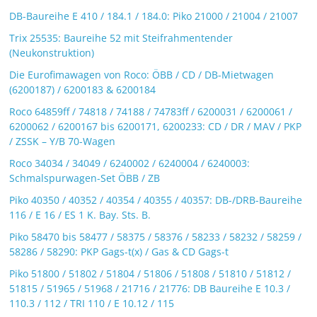
DB-Baureihe E 410 / 184.1 / 184.0: Piko 21000 / 21004 / 21007
Trix 25535: Baureihe 52 mit Steifrahmentender
(Neukonstruktion)
Die Eurofimawagen von Roco: ÖBB / CD / DB-Mietwagen
(6200187) / 6200183 & 6200184
Roco 64859ff / 74818 / 74188 / 74783ff / 6200031 / 6200061 /
6200062 / 6200167 bis 6200171, 6200233: CD / DR / MAV / PKP
/ ZSSK – Y/B 70-Wagen
Roco 34034 / 34049 / 6240002 / 6240004 / 6240003:
Schmalspurwagen-Set ÖBB / ZB
Piko 40350 / 40352 / 40354 / 40355 / 40357: DB-/DRB-Baureihe
116 / E 16 / ES 1 K. Bay. Sts. B.
Piko 58470 bis 58477 / 58375 / 58376 / 58233 / 58232 / 58259 /
58286 / 58290: PKP Gags-t(x) / Gas & CD Gags-t
Piko 51800 / 51802 / 51804 / 51806 / 51808 / 51810 / 51812 /
51815 / 51965 / 51968 / 21716 / 21776: DB Baureihe E 10.3 /
110.3 / 112 / TRI 110 / E 10.12 / 115