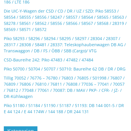
186 / LTE 186
Die UIC-Y-Wagen der CSD / CD / DR / UZ / SZD: Piko 58553 /
58554 / 58555 / 58556 / 58247 / 58557 / 58564 / 58565 / 58563 /
58278 / 58561 / 58562 / 58556 / 58566 / 58567 / 58568 / 28319 /
58569 / 58571 / 58572
Piko 58293 / 58296 / 58294 / 58295 / 58297 / 28304 / 28307 /
28317 / 28308 / 58481 / 28337: Teleskophaubenwagen DB AG /
Transwaggon / DB / FS / ÖBB / SBB (Cargo)/ VTG
CSD-Baureihe 242: Piko 47483 / 47482 / 47484
Piko 50700 / 50704 / 50707 / 50710: Baureihe 62 DB / DR / DRG
Tillig 70052 / 76776 – 76780 / 76803 / 76805 / 501998 / 76807 /
76809 / 76806 / 76810 / 76811 / 76808 / 77036 – 77041 / 70057
/ 76812 / 77048 / 77061 / 70087: DB / MAV / PKP- / CFR- / JZ- /
DR-Kühlwagen
Piko 51180 / 51184 / 51190 / 51187 / 51193: DB 144 001-5 / DR
E 44 124 / E 44 174W / 144 188 / DR 244 131