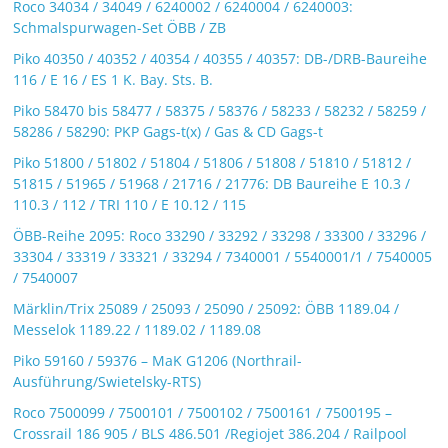
Roco 34034 / 34049 / 6240002 / 6240004 / 6240003:
Schmalspurwagen-Set ÖBB / ZB
Piko 40350 / 40352 / 40354 / 40355 / 40357: DB-/DRB-Baureihe
116 / E 16 / ES 1 K. Bay. Sts. B.
Piko 58470 bis 58477 / 58375 / 58376 / 58233 / 58232 / 58259 /
58286 / 58290: PKP Gags-t(x) / Gas & CD Gags-t
Piko 51800 / 51802 / 51804 / 51806 / 51808 / 51810 / 51812 /
51815 / 51965 / 51968 / 21716 / 21776: DB Baureihe E 10.3 /
110.3 / 112 / TRI 110 / E 10.12 / 115
ÖBB-Reihe 2095: Roco 33290 / 33292 / 33298 / 33300 / 33296 /
33304 / 33319 / 33321 / 33294 / 7340001 / 5540001/1 / 7540005
/ 7540007
Märklin/Trix 25089 / 25093 / 25090 / 25092: ÖBB 1189.04 /
Messelok 1189.22 / 1189.02 / 1189.08
Piko 59160 / 59376 – MaK G1206 (Northrail-
Ausführung/Swietelsky-RTS)
Roco 7500099 / 7500101 / 7500102 / 7500161 / 7500195 –
Crossrail 186 905 / BLS 486.501 /Regiojet 386.204 / Railpool