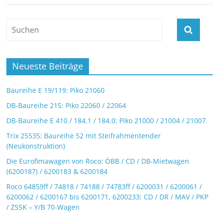
Neueste Beiträge
Baureihe E 19/119: Piko 21060
DB-Baureihe 215: Piko 22060 / 22064
DB-Baureihe E 410 / 184.1 / 184.0: Piko 21000 / 21004 / 21007
Trix 25535: Baureihe 52 mit Steifrahmentender
(Neukonstruktion)
Die Eurofimawagen von Roco: ÖBB / CD / DB-Mietwagen
(6200187) / 6200183 & 6200184
Roco 64859ff / 74818 / 74188 / 74783ff / 6200031 / 6200061 /
6200062 / 6200167 bis 6200171, 6200233: CD / DR / MAV / PKP
/ ZSSK – Y/B 70-Wagen