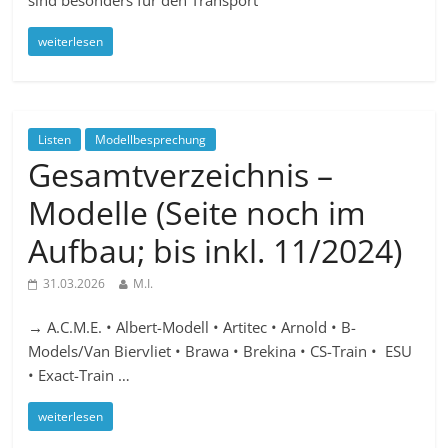
sind besonders für den Transport
weiterlesen
Listen
Modellbesprechung
Gesamtverzeichnis –
Modelle (Seite noch im
Aufbau; bis inkl. 11/2024)
31.03.2026
M.I.
→ A.C.M.E. • Albert-Modell • Artitec • Arnold • B-
Models/Van Biervliet • Brawa • Brekina • CS-Train • ESU
• Exact-Train …
weiterlesen