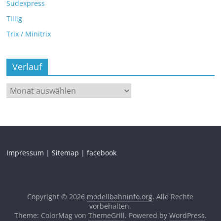
Sudexpress
Tillig
Trix / Minitrix
Verlauf
Impressum
|
Sitemap
|
facebook
Copyright © 2026
modellbahninfo.org
. Alle Rechte
vorbehalten.
Theme: ColorMag von
ThemeGrill
. Powered by
WordPress
.