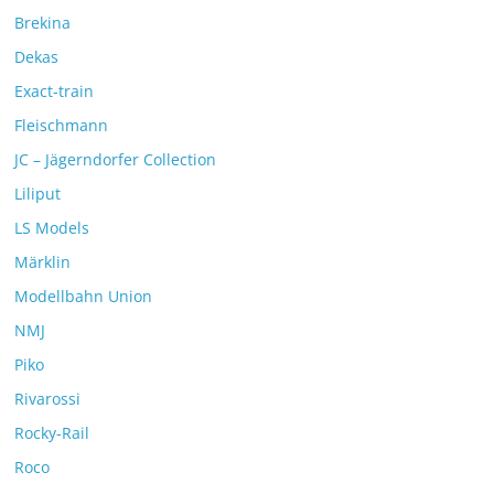
Brekina
Dekas
Exact-train
Fleischmann
JC – Jägerndorfer Collection
Liliput
LS Models
Märklin
Modellbahn Union
NMJ
Piko
Rivarossi
Rocky-Rail
Roco