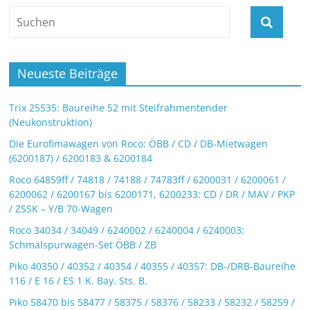
Neueste Beiträge
Trix 25535: Baureihe 52 mit Steifrahmentender
(Neukonstruktion)
Die Eurofimawagen von Roco: ÖBB / CD / DB-Mietwagen
(6200187) / 6200183 & 6200184
Roco 64859ff / 74818 / 74188 / 74783ff / 6200031 / 6200061 /
6200062 / 6200167 bis 6200171, 6200233: CD / DR / MAV / PKP
/ ZSSK – Y/B 70-Wagen
Roco 34034 / 34049 / 6240002 / 6240004 / 6240003:
Schmalspurwagen-Set ÖBB / ZB
Piko 40350 / 40352 / 40354 / 40355 / 40357: DB-/DRB-Baureihe
116 / E 16 / ES 1 K. Bay. Sts. B.
Piko 58470 bis 58477 / 58375 / 58376 / 58233 / 58232 / 58259 /