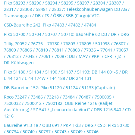
Piko 58293 / 58296 / 58294 / 58295 / 58297 / 28304 / 28307 /
28317 / 28308 / 58481 / 28337: Teleskophaubenwagen DB AG /
Transwaggon / DB / FS / ÖBB / SBB (Cargo)/ VTG
CSD-Baureihe 242: Piko 47483 / 47482 / 47484
Piko 50700 / 50704 / 50707 / 50710: Baureihe 62 DB / DR / DRG
Tillig 70052 / 76776 – 76780 / 76803 / 76805 / 501998 / 76807 /
76809 / 76806 / 76810 / 76811 / 76808 / 77036 – 77041 / 70057
/ 76812 / 77048 / 77061 / 70087: DB / MAV / PKP- / CFR- / JZ- /
DR-Kühlwagen
Piko 51180 / 51184 / 51190 / 51187 / 51193: DB 144 001-5 / DR
E 44 124 / E 44 174W / 144 188 / DR 244 131
DB-Baureihe 152: Piko 51120 / 51124 / 51133 (Captrain)
Roco 73247 / 73486 / 73218 / 73484 / 70487 / 7500005 /
7500032 / 7500012 / 7500182: ÖBB-Reihe 1216 (Railjet-
Ausführung) / SZ 541 / „Leonardo da Vinci“ / DPB 1216.940 / CD
1216
Baureihe 91.3-18 / ÖBB 691 / PKP TKi3 / DRG / CSD: Piko 50730
/ 50734 / 50740 / 50737 / 50743 / 50749 / 50746