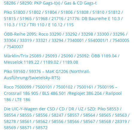
58286 / 58290: PKP Gags-t(x) / Gas & CD Gags-t
Piko 51800 / 51802 / 51804 / 51806 / 51808 / 51810 / 51812 /
51815 / 51965 / 51968 / 21716 / 21776: DB Baureihe E 10.3 /
110.3 / 112 / TRI 110 / E 10.12 / 115
ÖBB-Reihe 2095: Roco 33290 / 33292 / 33298 / 33300 / 33296 /
33304 / 33319 / 33321 / 33294 / 7340001 / 5540001/1 / 7540005
/ 7540007
Märklin/Trix 25089 / 25093 / 25090 / 25092: ÖBB 1189.04 /
Messelok 1189.22 / 1189.02 / 1189.08
Piko 59160 / 59376 – MaK G1206 (Northrail-
Ausführung/Swietelsky-RTS)
Roco 7500099 / 7500101 / 7500102 / 7500161 / 7500195 –
Crossrail 186 905 / BLS 486.501 /Regiojet 386.204 / Railpool
186 / LTE 186
Die UIC-Y-Wagen der CSD / CD / DR / UZ / SZD: Piko 58553 /
58554 / 58555 / 58556 / 58247 / 58557 / 58564 / 58565 / 58563 /
58278 / 58561 / 58562 / 58556 / 58566 / 58567 / 58568 / 28319 /
58569 / 58571 / 58572