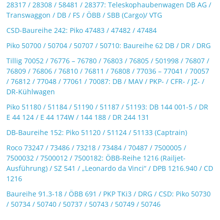
28317 / 28308 / 58481 / 28377: Teleskophaubenwagen DB AG /
Transwaggon / DB / FS / ÖBB / SBB (Cargo)/ VTG
CSD-Baureihe 242: Piko 47483 / 47482 / 47484
Piko 50700 / 50704 / 50707 / 50710: Baureihe 62 DB / DR / DRG
Tillig 70052 / 76776 – 76780 / 76803 / 76805 / 501998 / 76807 /
76809 / 76806 / 76810 / 76811 / 76808 / 77036 – 77041 / 70057
/ 76812 / 77048 / 77061 / 70087: DB / MAV / PKP- / CFR- / JZ- /
DR-Kühlwagen
Piko 51180 / 51184 / 51190 / 51187 / 51193: DB 144 001-5 / DR
E 44 124 / E 44 174W / 144 188 / DR 244 131
DB-Baureihe 152: Piko 51120 / 51124 / 51133 (Captrain)
Roco 73247 / 73486 / 73218 / 73484 / 70487 / 7500005 /
7500032 / 7500012 / 7500182: ÖBB-Reihe 1216 (Railjet-
Ausführung) / SZ 541 / „Leonardo da Vinci“ / DPB 1216.940 / CD
1216
Baureihe 91.3-18 / ÖBB 691 / PKP TKi3 / DRG / CSD: Piko 50730
/ 50734 / 50740 / 50737 / 50743 / 50749 / 50746