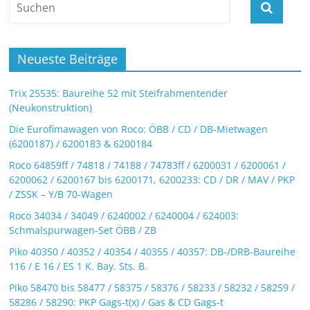
Neueste Beiträge
Trix 25535: Baureihe 52 mit Steifrahmentender
(Neukonstruktion)
Die Eurofimawagen von Roco: ÖBB / CD / DB-Mietwagen
(6200187) / 6200183 & 6200184
Roco 64859ff / 74818 / 74188 / 74783ff / 6200031 / 6200061 /
6200062 / 6200167 bis 6200171, 6200233: CD / DR / MAV / PKP
/ ZSSK – Y/B 70-Wagen
Roco 34034 / 34049 / 6240002 / 6240004 / 624003:
Schmalspurwagen-Set ÖBB / ZB
Piko 40350 / 40352 / 40354 / 40355 / 40357: DB-/DRB-Baureihe
116 / E 16 / ES 1 K. Bay. Sts. B.
Piko 58470 bis 58477 / 58375 / 58376 / 58233 / 58232 / 58259 /
58286 / 58290: PKP Gags-t(x) / Gas & CD Gags-t