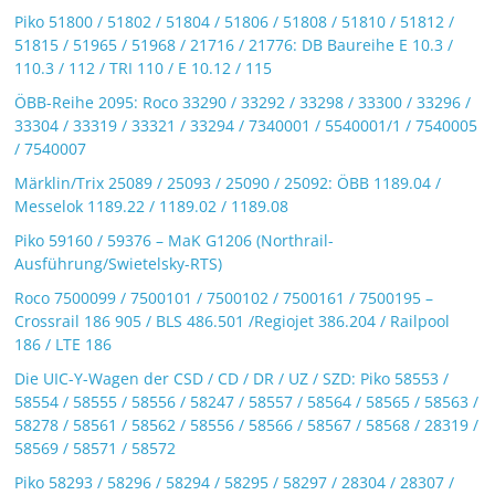
Piko 51800 / 51802 / 51804 / 51806 / 51808 / 51810 / 51812 /
51815 / 51965 / 51968 / 21716 / 21776: DB Baureihe E 10.3 /
110.3 / 112 / TRI 110 / E 10.12 / 115
ÖBB-Reihe 2095: Roco 33290 / 33292 / 33298 / 33300 / 33296 /
33304 / 33319 / 33321 / 33294 / 7340001 / 5540001/1 / 7540005
/ 7540007
Märklin/Trix 25089 / 25093 / 25090 / 25092: ÖBB 1189.04 /
Messelok 1189.22 / 1189.02 / 1189.08
Piko 59160 / 59376 – MaK G1206 (Northrail-
Ausführung/Swietelsky-RTS)
Roco 7500099 / 7500101 / 7500102 / 7500161 / 7500195 –
Crossrail 186 905 / BLS 486.501 /Regiojet 386.204 / Railpool
186 / LTE 186
Die UIC-Y-Wagen der CSD / CD / DR / UZ / SZD: Piko 58553 /
58554 / 58555 / 58556 / 58247 / 58557 / 58564 / 58565 / 58563 /
58278 / 58561 / 58562 / 58556 / 58566 / 58567 / 58568 / 28319 /
58569 / 58571 / 58572
Piko 58293 / 58296 / 58294 / 58295 / 58297 / 28304 / 28307 /