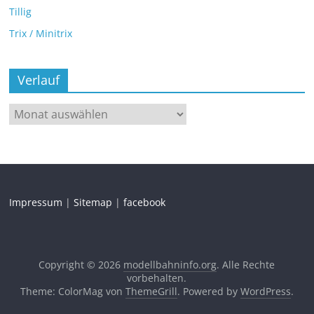
Tillig
Trix / Minitrix
Verlauf
Impressum
|
Sitemap
|
facebook
Copyright © 2026
modellbahninfo.org
. Alle Rechte
vorbehalten.
Theme: ColorMag von
ThemeGrill
. Powered by
WordPress
.