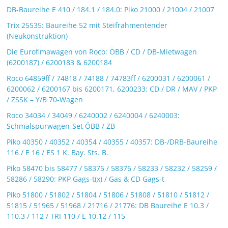
DB-Baureihe E 410 / 184.1 / 184.0: Piko 21000 / 21004 / 21007
Trix 25535: Baureihe 52 mit Steifrahmentender
(Neukonstruktion)
Die Eurofimawagen von Roco: ÖBB / CD / DB-Mietwagen
(6200187) / 6200183 & 6200184
Roco 64859ff / 74818 / 74188 / 74783ff / 6200031 / 6200061 /
6200062 / 6200167 bis 6200171, 6200233: CD / DR / MAV / PKP
/ ZSSK – Y/B 70-Wagen
Roco 34034 / 34049 / 6240002 / 6240004 / 6240003:
Schmalspurwagen-Set ÖBB / ZB
Piko 40350 / 40352 / 40354 / 40355 / 40357: DB-/DRB-Baureihe
116 / E 16 / ES 1 K. Bay. Sts. B.
Piko 58470 bis 58477 / 58375 / 58376 / 58233 / 58232 / 58259 /
58286 / 58290: PKP Gags-t(x) / Gas & CD Gags-t
Piko 51800 / 51802 / 51804 / 51806 / 51808 / 51810 / 51812 /
51815 / 51965 / 51968 / 21716 / 21776: DB Baureihe E 10.3 /
110.3 / 112 / TRI 110 / E 10.12 / 115