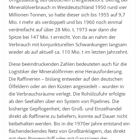
Mineralölverbrauch in Westdeutschland 1950 rund vier
Millionen Tonnen, so hatte dieser sich bis 1955 auf 9,7
Mio. t mehr als verdoppelt und bis 1960 noch einmal
verdreifacht auf über 28 Mio. t. 1973 war dann die
Spitze bei 147 Mio. t erreicht. Von da an nahm der
Verbrauch mit konjunkturellen Schwankungen langsam
wieder ab auf aktuell ca. 110 Mio. t im letzten Jahrzehnt.
Diese beeindruckenden Zahlen bedeuteten auch für die
Logistiker der Mineralölfirmen eine Herausforderung.
Die Raffinerien – bislang entweder auf den deutschen
Ölfeldern oder an den Küsten angesiedelt – wurden in
die Verbrauchsräume verlegt. Die Rohölzufuhr erfolgte
ab den Seehäfen über ein System von Pipelines. Die
bisherige Gepflogenheit, den Groß- und Einzelhandel
direkt ab Raffinerie zu beliefern, konnte auf Dauer nicht
beibehalten werden. Bis in die 1970er Jahre entstand ein
flächendeckendes Netz von Großtanklagern, das direkt
mit dem Binnenschiff oder mit Ganzzügen der