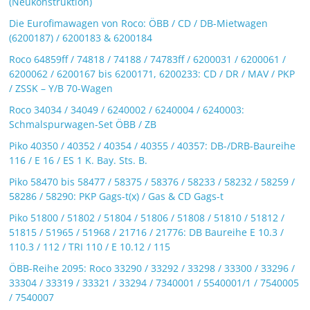
(Neukonstruktion)
Die Eurofimawagen von Roco: ÖBB / CD / DB-Mietwagen
(6200187) / 6200183 & 6200184
Roco 64859ff / 74818 / 74188 / 74783ff / 6200031 / 6200061 /
6200062 / 6200167 bis 6200171, 6200233: CD / DR / MAV / PKP
/ ZSSK – Y/B 70-Wagen
Roco 34034 / 34049 / 6240002 / 6240004 / 6240003:
Schmalspurwagen-Set ÖBB / ZB
Piko 40350 / 40352 / 40354 / 40355 / 40357: DB-/DRB-Baureihe
116 / E 16 / ES 1 K. Bay. Sts. B.
Piko 58470 bis 58477 / 58375 / 58376 / 58233 / 58232 / 58259 /
58286 / 58290: PKP Gags-t(x) / Gas & CD Gags-t
Piko 51800 / 51802 / 51804 / 51806 / 51808 / 51810 / 51812 /
51815 / 51965 / 51968 / 21716 / 21776: DB Baureihe E 10.3 /
110.3 / 112 / TRI 110 / E 10.12 / 115
ÖBB-Reihe 2095: Roco 33290 / 33292 / 33298 / 33300 / 33296 /
33304 / 33319 / 33321 / 33294 / 7340001 / 5540001/1 / 7540005
/ 7540007