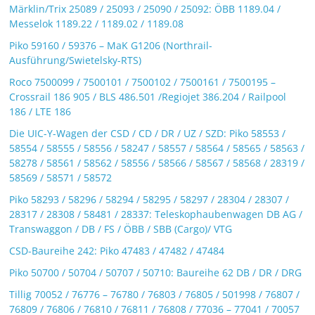
Märklin/Trix 25089 / 25093 / 25090 / 25092: ÖBB 1189.04 /
Messelok 1189.22 / 1189.02 / 1189.08
Piko 59160 / 59376 – MaK G1206 (Northrail-
Ausführung/Swietelsky-RTS)
Roco 7500099 / 7500101 / 7500102 / 7500161 / 7500195 –
Crossrail 186 905 / BLS 486.501 /Regiojet 386.204 / Railpool
186 / LTE 186
Die UIC-Y-Wagen der CSD / CD / DR / UZ / SZD: Piko 58553 /
58554 / 58555 / 58556 / 58247 / 58557 / 58564 / 58565 / 58563 /
58278 / 58561 / 58562 / 58556 / 58566 / 58567 / 58568 / 28319 /
58569 / 58571 / 58572
Piko 58293 / 58296 / 58294 / 58295 / 58297 / 28304 / 28307 /
28317 / 28308 / 58481 / 28337: Teleskophaubenwagen DB AG /
Transwaggon / DB / FS / ÖBB / SBB (Cargo)/ VTG
CSD-Baureihe 242: Piko 47483 / 47482 / 47484
Piko 50700 / 50704 / 50707 / 50710: Baureihe 62 DB / DR / DRG
Tillig 70052 / 76776 – 76780 / 76803 / 76805 / 501998 / 76807 /
76809 / 76806 / 76810 / 76811 / 76808 / 77036 – 77041 / 70057