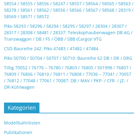
58554 / 58555 / 58556 / 58247 / 58557 / 58564 / 58565 / 58563 /
58278 / 58561 / 58562 / 58556 / 58566 / 58567 / 58568 / 28319 /
58569 / 58571 / 58572
Piko 58293 / 58296 / 58294 / 58295 / 58297 / 28304 / 28307 /
28317 / 28308 / 58481 / 28337: Teleskophaubenwagen DB AG /
Transwaggon / DB / FS / ÖBB / SBB (Cargo)/ VTG
CSD-Baureihe 242: Piko 47483 / 47482 / 47484
Piko 50700 / 50704 / 50707 / 50710: Baureihe 62 DB / DR / DRG
Tillig 70052 / 76776 – 76780 / 76803 / 76805 / 501998 / 76807 /
76809 / 76806 / 76810 / 76811 / 76808 / 77036 – 77041 / 70057
/ 76812 / 77048 / 77061 / 70087: DB / MAV / PKP- / CFR- / JZ- /
DR-Kühlwagen
Kategorien
Modellbahnlisten
Publikationen