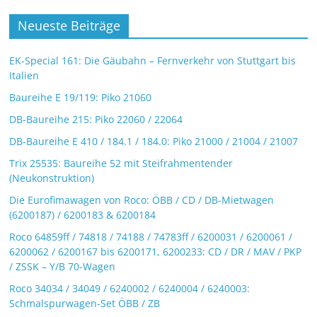
Neueste Beiträge
EK-Special 161: Die Gäubahn – Fernverkehr von Stuttgart bis
Italien
Baureihe E 19/119: Piko 21060
DB-Baureihe 215: Piko 22060 / 22064
DB-Baureihe E 410 / 184.1 / 184.0: Piko 21000 / 21004 / 21007
Trix 25535: Baureihe 52 mit Steifrahmentender
(Neukonstruktion)
Die Eurofimawagen von Roco: ÖBB / CD / DB-Mietwagen
(6200187) / 6200183 & 6200184
Roco 64859ff / 74818 / 74188 / 74783ff / 6200031 / 6200061 /
6200062 / 6200167 bis 6200171, 6200233: CD / DR / MAV / PKP
/ ZSSK – Y/B 70-Wagen
Roco 34034 / 34049 / 6240002 / 6240004 / 6240003:
Schmalspurwagen-Set ÖBB / ZB