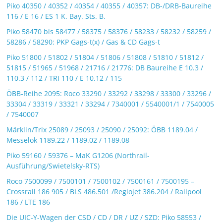
Piko 40350 / 40352 / 40354 / 40355 / 40357: DB-/DRB-Baureihe
116 / E 16 / ES 1 K. Bay. Sts. B.
Piko 58470 bis 58477 / 58375 / 58376 / 58233 / 58232 / 58259 /
58286 / 58290: PKP Gags-t(x) / Gas & CD Gags-t
Piko 51800 / 51802 / 51804 / 51806 / 51808 / 51810 / 51812 /
51815 / 51965 / 51968 / 21716 / 21776: DB Baureihe E 10.3 /
110.3 / 112 / TRI 110 / E 10.12 / 115
ÖBB-Reihe 2095: Roco 33290 / 33292 / 33298 / 33300 / 33296 /
33304 / 33319 / 33321 / 33294 / 7340001 / 5540001/1 / 7540005
/ 7540007
Märklin/Trix 25089 / 25093 / 25090 / 25092: ÖBB 1189.04 /
Messelok 1189.22 / 1189.02 / 1189.08
Piko 59160 / 59376 – MaK G1206 (Northrail-
Ausführung/Swietelsky-RTS)
Roco 7500099 / 7500101 / 7500102 / 7500161 / 7500195 –
Crossrail 186 905 / BLS 486.501 /Regiojet 386.204 / Railpool
186 / LTE 186
Die UIC-Y-Wagen der CSD / CD / DR / UZ / SZD: Piko 58553 /