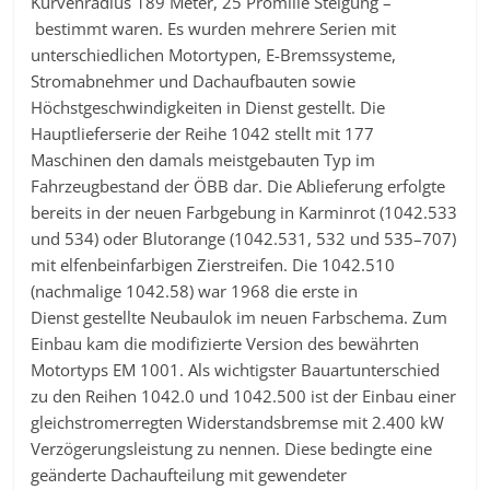
Kurvenradius 189 Meter, 25 Promille Steigung –
bestimmt waren. Es wurden mehrere Serien mit
unterschiedlichen Motortypen, E-Bremssysteme,
Stromabnehmer und Dachaufbauten sowie
Höchstgeschwindigkeiten in Dienst gestellt. Die
Hauptlieferserie der Reihe 1042 stellt mit 177
Maschinen den damals meistgebauten Typ im
Fahrzeugbestand der ÖBB dar. Die Ablieferung erfolgte
bereits in der neuen Farbgebung in Karminrot (1042.533
und 534) oder Blutorange (1042.531, 532 und 535–707)
mit elfenbeinfarbigen Zierstreifen. Die 1042.510
(nachmalige 1042.58) war 1968 die erste in
Dienst gestellte Neubaulok im neuen Farbschema. Zum
Einbau kam die modifizierte Version des bewährten
Motortyps EM 1001. Als wichtigster Bauartunterschied
zu den Reihen 1042.0 und 1042.500 ist der Einbau einer
gleichstromerregten Widerstandsbremse mit 2.400 kW
Verzögerungsleistung zu nennen. Diese bedingte eine
geänderte Dachaufteilung mit gewendeter