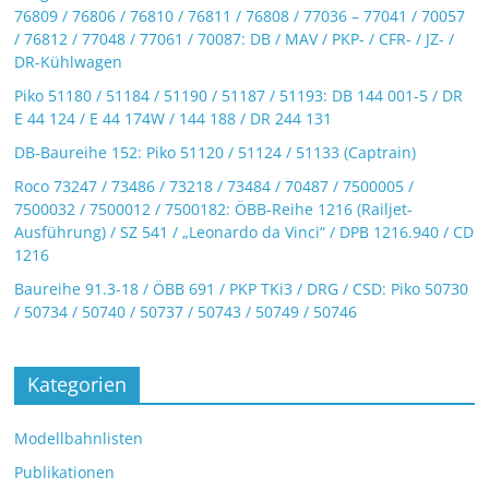
76809 / 76806 / 76810 / 76811 / 76808 / 77036 – 77041 / 70057
/ 76812 / 77048 / 77061 / 70087: DB / MAV / PKP- / CFR- / JZ- /
DR-Kühlwagen
Piko 51180 / 51184 / 51190 / 51187 / 51193: DB 144 001-5 / DR
E 44 124 / E 44 174W / 144 188 / DR 244 131
DB-Baureihe 152: Piko 51120 / 51124 / 51133 (Captrain)
Roco 73247 / 73486 / 73218 / 73484 / 70487 / 7500005 /
7500032 / 7500012 / 7500182: ÖBB-Reihe 1216 (Railjet-
Ausführung) / SZ 541 / „Leonardo da Vinci“ / DPB 1216.940 / CD
1216
Baureihe 91.3-18 / ÖBB 691 / PKP TKi3 / DRG / CSD: Piko 50730
/ 50734 / 50740 / 50737 / 50743 / 50749 / 50746
Kategorien
Modellbahnlisten
Publikationen