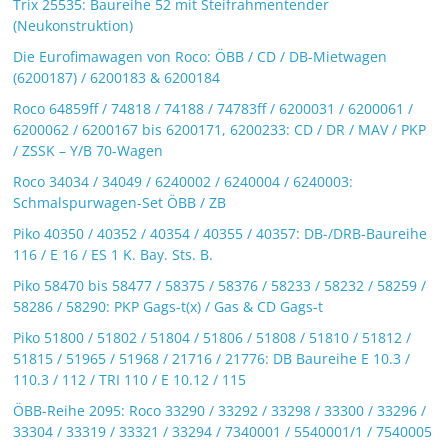
Trix 25535: Baureihe 52 mit Steifrahmentender
(Neukonstruktion)
Die Eurofimawagen von Roco: ÖBB / CD / DB-Mietwagen
(6200187) / 6200183 & 6200184
Roco 64859ff / 74818 / 74188 / 74783ff / 6200031 / 6200061 /
6200062 / 6200167 bis 6200171, 6200233: CD / DR / MAV / PKP
/ ZSSK – Y/B 70-Wagen
Roco 34034 / 34049 / 6240002 / 6240004 / 6240003:
Schmalspurwagen-Set ÖBB / ZB
Piko 40350 / 40352 / 40354 / 40355 / 40357: DB-/DRB-Baureihe
116 / E 16 / ES 1 K. Bay. Sts. B.
Piko 58470 bis 58477 / 58375 / 58376 / 58233 / 58232 / 58259 /
58286 / 58290: PKP Gags-t(x) / Gas & CD Gags-t
Piko 51800 / 51802 / 51804 / 51806 / 51808 / 51810 / 51812 /
51815 / 51965 / 51968 / 21716 / 21776: DB Baureihe E 10.3 /
110.3 / 112 / TRI 110 / E 10.12 / 115
ÖBB-Reihe 2095: Roco 33290 / 33292 / 33298 / 33300 / 33296 /
33304 / 33319 / 33321 / 33294 / 7340001 / 5540001/1 / 7540005