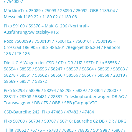
/ 7540007
Märklin/Trix 25089 / 25093 / 25090 / 25092: ÖBB 1189.04 /
Messelok 1189.22 / 1189.02 / 1189.08
Piko 59160 / 59376 – MaK G1206 (Northrail-
Ausführung/Swietelsky-RTS)
Roco 7500099 / 7500101 / 7500102 / 7500161 / 7500195 –
Crossrail 186 905 / BLS 486.501 /Regiojet 386.204 / Railpool
186 / LTE 186
Die UIC-Y-Wagen der CSD / CD / DR / UZ / SZD: Piko 58553 /
58554 / 58555 / 58556 / 58247 / 58557 / 58564 / 58565 / 58563 /
58278 / 58561 / 58562 / 58556 / 58566 / 58567 / 58568 / 28319 /
58569 / 58571 / 58572
Piko 58293 / 58296 / 58294 / 58295 / 58297 / 28304 / 28307 /
28317 / 28308 / 58481 / 28337: Teleskophaubenwagen DB AG /
Transwaggon / DB / FS / ÖBB / SBB (Cargo)/ VTG
CSD-Baureihe 242: Piko 47483 / 47482 / 47484
Piko 50700 / 50704 / 50707 / 50710: Baureihe 62 DB / DR / DRG
Tillig 70052 / 76776 – 76780 / 76803 / 76805 / 501998 / 76807 /