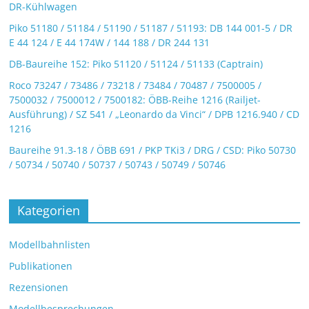
DR-Kühlwagen
Piko 51180 / 51184 / 51190 / 51187 / 51193: DB 144 001-5 / DR
E 44 124 / E 44 174W / 144 188 / DR 244 131
DB-Baureihe 152: Piko 51120 / 51124 / 51133 (Captrain)
Roco 73247 / 73486 / 73218 / 73484 / 70487 / 7500005 /
7500032 / 7500012 / 7500182: ÖBB-Reihe 1216 (Railjet-
Ausführung) / SZ 541 / „Leonardo da Vinci“ / DPB 1216.940 / CD
1216
Baureihe 91.3-18 / ÖBB 691 / PKP TKi3 / DRG / CSD: Piko 50730
/ 50734 / 50740 / 50737 / 50743 / 50749 / 50746
Kategorien
Modellbahnlisten
Publikationen
Rezensionen
Modellbesprechungen