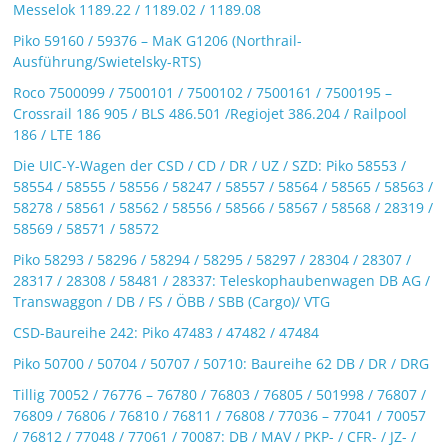
Messelok 1189.22 / 1189.02 / 1189.08
Piko 59160 / 59376 – MaK G1206 (Northrail-
Ausführung/Swietelsky-RTS)
Roco 7500099 / 7500101 / 7500102 / 7500161 / 7500195 –
Crossrail 186 905 / BLS 486.501 /Regiojet 386.204 / Railpool
186 / LTE 186
Die UIC-Y-Wagen der CSD / CD / DR / UZ / SZD: Piko 58553 /
58554 / 58555 / 58556 / 58247 / 58557 / 58564 / 58565 / 58563 /
58278 / 58561 / 58562 / 58556 / 58566 / 58567 / 58568 / 28319 /
58569 / 58571 / 58572
Piko 58293 / 58296 / 58294 / 58295 / 58297 / 28304 / 28307 /
28317 / 28308 / 58481 / 28337: Teleskophaubenwagen DB AG /
Transwaggon / DB / FS / ÖBB / SBB (Cargo)/ VTG
CSD-Baureihe 242: Piko 47483 / 47482 / 47484
Piko 50700 / 50704 / 50707 / 50710: Baureihe 62 DB / DR / DRG
Tillig 70052 / 76776 – 76780 / 76803 / 76805 / 501998 / 76807 /
76809 / 76806 / 76810 / 76811 / 76808 / 77036 – 77041 / 70057
/ 76812 / 77048 / 77061 / 70087: DB / MAV / PKP- / CFR- / JZ- /