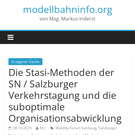
modellbahninfo.org
von Mag. Markus Inderst
In eigener Sache
Die Stasi-Methoden der
SN / Salzburger
Verkehrstagung und die
suboptimale
Organisationsabwicklung
,
08.10.2025
M.I.
Mobility Forum Salzburg
Salzburger