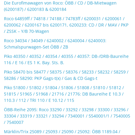
Die Eurofimawagen von Roco: ÖBB / CD / DB-Mietwagen
(6200187) / 6200183 & 6200184
Roco 64859ff / 74818 / 74188 / 74783ff / 6200031 / 6200061 /
6200062 / 6200167 bis 6200171, 6200233: CD / DR / MAV / PKP
/ ZSSK – Y/B 70-Wagen
Roco 34034 / 34049 / 6240002 / 6240004 / 6240003:
Schmalspurwagen-Set ÖBB / ZB
Piko 40350 / 40352 / 40354 / 40355 / 40357: DB-/DRB-Baureihe
116 / E 16 / ES 1 K. Bay. Sts. B.
Piko 58470 bis 58477 / 58375 / 58376 / 58233 / 58232 / 58259 /
58286 / 58290: PKP Gags-t(x) / Gas & CD Gags-t
Piko 51800 / 51802 / 51804 / 51806 / 51808 / 51810 / 51812 /
51815 / 51965 / 51968 / 21716 / 21776: DB Baureihe E 10.3 /
110.3 / 112 / TRI 110 / E 10.12 / 115
ÖBB-Reihe 2095: Roco 33290 / 33292 / 33298 / 33300 / 33296 /
33304 / 33319 / 33321 / 33294 / 7340001 / 5540001/1 / 7540005
/ 7540007
Märklin/Trix 25089 / 25093 / 25090 / 25092: ÖBB 1189.04 /