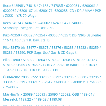
Roco 64859ff / 74818 / 74188 / 74783ff / 6200031 / 6200061 /
6200062 / 6200167 bis 6200171, 6200233: CD / DR / MAV / PKP
/ ZSSK – Y/B 70-Wagen
Roco 34034 / 34049 / 6240002 / 6240004 / 6240003:
Schmalspurwagen-Set ÖBB / ZB
Piko 40350 / 40352 / 40354 / 40355 / 40357: DB-/DRB-Baureihe
116 / E 16 / ES 1 K. Bay. Sts. B.
Piko 58470 bis 58477 / 58375 / 58376 / 58233 / 58232 / 58259 /
58286 / 58290: PKP Gags-t(x) / Gas & CD Gags-t
Piko 51800 / 51802 / 51804 / 51806 / 51808 / 51810 / 51812 /
51815 / 51965 / 51968 / 21716 / 21776: DB Baureihe E 10.3 /
110.3 / 112 / TRI 110 / E 10.12 / 115
ÖBB-Reihe 2095: Roco 33290 / 33292 / 33298 / 33300 / 33296 /
33304 / 33319 / 33321 / 33294 / 7340001 / 5540001/1 / 7540005
/ 7540007
Märklin/Trix 25089 / 25093 / 25090 / 25092: ÖBB 1189.04 /
Messelok 1189.22 / 1189.02 / 1189.08