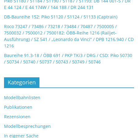
Piko 51180 / 51184 / 51190 / 51187 / 51193: DB 144 001-5 / DR
E 44 124 / E 44 174W / 144 188 / DR 244 131
DB-Baureihe 152: Piko 51120 / 51124 / 51133 (Captrain)
Roco 73247 / 73486 / 73218 / 73484 / 70487 / 7500005 /
7500032 / 7500012 / 7500182: ÖBB-Reihe 1216 (Railjet-
Ausführung) / SZ 541 / „Leonardo da Vinci“ / DPB 1216.940 / CD
1216
Baureihe 91.3-18 / ÖBB 691 / PKP TKi3 / DRG / CSD: Piko 50730
/ 50734 / 50740 / 50737 / 50743 / 50749 / 50746
Kategorien
Modellbahnlisten
Publikationen
Rezensionen
Modellbesprechungen
In eigener Sache