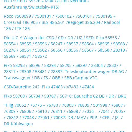
Piko 59160 / 59376 – MaK G1206 (Northrail-
Ausführung/Swietelsky-RTS)
Roco 7500099 / 7500101 / 7500102 / 7500161 / 7500195 –
Crossrail 186 905 / BLS 486.501 /Regiojet 386.204 / Railpool
186 / LTE 186
Die UIC-Y-Wagen der CSD / CD / DR / UZ / SZD: Piko 58553 /
58554 / 58555 / 58556 / 58247 / 58557 / 58564 / 58565 / 58563 /
58278 / 58561 / 58562 / 58556 / 58566 / 58567 / 58568 / 28319 /
58569 / 58571 / 58572
Piko 58293 / 58296 / 58294 / 58295 / 58297 / 28304 / 28307 /
28317 / 28308 / 58481 / 28337: Teleskophaubenwagen DB AG /
Transwaggon / DB / FS / ÖBB / SBB (Cargo)/ VTG
CSD-Baureihe 242: Piko 47483 / 47482 / 47484
Piko 50700 / 50704 / 50707 / 50710: Baureihe 62 DB / DR / DRG
Tillig 70052 / 76776 – 76780 / 76803 / 76805 / 501998 / 76807 /
76809 / 76806 / 76810 / 76811 / 76808 / 77036 – 77041 / 70057
/ 76812 / 77048 / 77061 / 70087: DB / MAV / PKP- / CFR- / JZ- /
DR-Kühlwagen