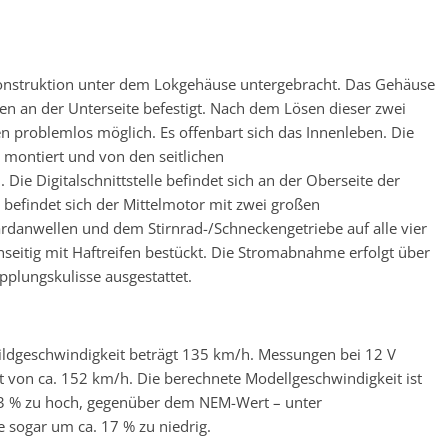
onstruktion unter dem Lokgehäuse untergebracht. Das Gehäuse
n an der Unterseite befestigt. Nach dem Lösen dieser zwei
 problemlos möglich. Es offenbart sich das Innenleben. Die
 montiert und von den seitlichen
e Digitalschnittstelle befindet sich an der Oberseite der
er befindet sich der Mittelmotor mit zwei großen
rdanwellen und dem Stirnrad-/Schneckengetriebe auf alle vier
nseitig mit Haftreifen bestückt. Die Stromabnahme erfolgt über
upplungskulisse ausgestattet.
ldgeschwindigkeit beträgt 135 km/h. Messungen bei 12 V
von ca. 152 km/h. Die berechnete Modellgeschwindigkeit ist
13 % zu hoch, gegenüber dem NEM-Wert – unter
 sogar um ca. 17 % zu niedrig.