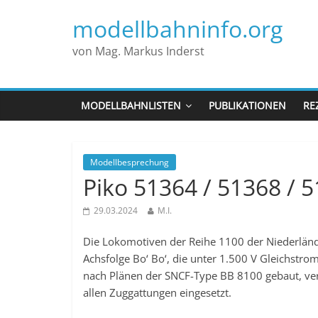
modellbahninfo.org
von Mag. Markus Inderst
MODELLBAHNLISTEN
PUBLIKATIONEN
RE
Modellbesprechung
Piko 51364 / 51368 / 
29.03.2024
M.I.
Die Lokomotiven der Reihe 1100 der Niederländ
Achsfolge Bo‘ Bo‘, die unter 1.500 V Gleichst
nach Plänen der SNCF-Type BB 8100 gebaut, ver
allen Zuggattungen eingesetzt.