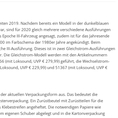
eiten 2019. Nachdem bereits ein Modell in der dunkelblauen
ar, sind für 2020 gleich mehrere verschiedene Ausführungen
als Epoche III-Fahrzeug angesagt, zudem ist für das Jahresende
100 im Farbschema der 1980er Jahre angekündigt. Beim
he III-Ausführung. Dieses ist in zwei Gleichstrom-Ausführungen
r. Die Gleichstrom-Modell werden mit den Artikelnummern
6 (mit Loksound, UVP € 279,99) geführt, die Wechselstrom-
 Loksound, UVP € 229,99) und 51367 (mit Loksound, UVP €
n der aktuellen Verpackungsform aus. Das bedeutet die
terverpackung. Ein Zurüstbeutel mit Zurüstteilen für die
ls Klebestreifen angeheftet. Die notwendigen Papiere wie
inem eigenen Schuber abgelegt und in die Kartonverpackung