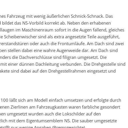
enes Fahrzeug mit wenig äußerlichen Schnick-Schnack. Das
nd bildet das NS-Vorbild korrekt ab. Neben den erhabenen
llaugen im Maschinenraum sofort in die Augen fallend, gleiches
 Die Scheibenwischer sind als extra angesetzte Teile ausgeführt,
ührerstandstüren oder auch die Frontumläufe. Am Dach sind zwei
en stellen dabei eine wahre Augenweide dar. Am Dach sind
ders die Dachverschlüsse sind filigran umgesetzt. Die
nd mit einer dünnen Dachleitung verbunden. Die Drehgestelle sind
akete sind dabei auf den Drehgestellrahmen eingesetzt und
100 läßt sich am Modell einfach umsetzen und erfolgte durch
abenen Zierlinen am Fahrzeugkasten waren farbliche gesondert
aben umgesetzt wurden auch die Lokschilder auf den
tzlich mit dem Eigentumsemblem NS. Die sauber umgesetzte
trifft nur wenige Angaben (Bremsgewichte).