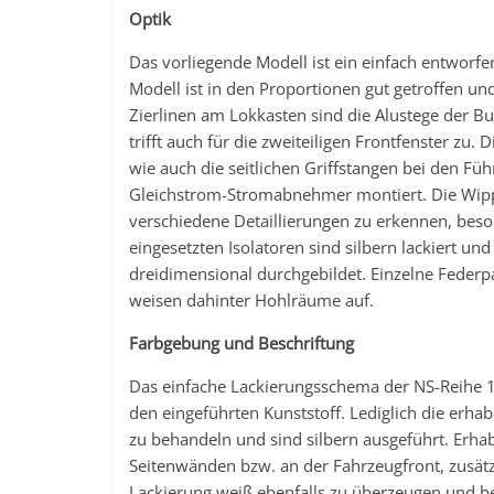
Optik
Das vorliegende Modell ist ein einfach entworf
Modell ist in den Proportionen gut getroffen u
Zierlinen am Lokkasten sind die Alustege der Bu
trifft auch für die zweiteiligen Frontfenster zu.
wie auch die seitlichen Griffstangen bei den F
Gleichstrom-Stromabnehmer montiert. Die Wipp
verschiedene Detaillierungen zu erkennen, beson
eingesetzten Isolatoren sind silbern lackiert u
dreidimensional durchgebildet. Einzelne Federp
weisen dahinter Hohlräume auf.
Farbgebung und Beschriftung
Das einfache Lackierungsschema der NS-Reihe 1
den eingeführten Kunststoff. Lediglich die erh
zu behandeln und sind silbern ausgeführt. Erh
Seitenwänden bzw. an der Fahrzeugfront, zusä
Lackierung weiß ebenfalls zu überzeugen und be