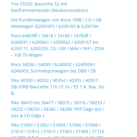
Trix 25535: Baureihe 52 mit
Steifrahmentender (Neukonstruktion)
Die Eurofimawagen von Roco: ÖBB / CD / DB-
Mietwagen (6200187) / 6200183 & 6200184
Roco 64859ff / 74818 / 74188 / 74783ff /
6200031 / 6200061 / 6200062 / 6200167 bis
6200171, 6200233: CD / DR / MAV / PKP / ZSSK
– Y/B 70-Wagen
Roco 34034 / 34049 / 6240002 / 6240004 /
6240003: Schmalspurwagen-Set ÖBB / ZB
Piko 40350 / 40352 / 40354 / 40355 / 40357:
DB-/DRB-Baureihe 116 / E 16 / ES 1 K. Bay. Sts.
B.
Piko 58470 bis 58477 / 58375 / 58376 / 58233 /
58232 / 58259 / 58286 / 58290: PKP Gags-t(x) /
Gas & CD Gags-t
Piko 51800 / 51802 / 51804 / 51806 / 51808 /
51810 / 51812 / 51815 / 51965 / 51968 / 21716