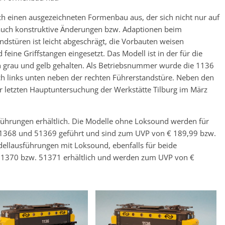
h einen ausgezeichneten Formenbau aus, der sich nicht nur auf
 auch konstruktive Änderungen bzw. Adaptionen beim
andstüren ist leicht abgeschrägt, die Vorbauten weisen
eine Griffstangen eingesetzt. Das Modell ist in der für die
n grau und gelb gehalten. Als Betriebsnummer wurde die 1136
ch links unten neben der rechten Führerstandstüre. Neben den
r letzten Hauptuntersuchung der Werkstätte Tilburg im März
sführungen erhältlich. Die Modelle ohne Loksound werden für
1368 und 51369 geführt und sind zum UVP von € 189,99 bzw.
llausführungen mit Loksound, ebenfalls für beide
51370 bzw. 51371 erhältlich und werden zum UVP von €