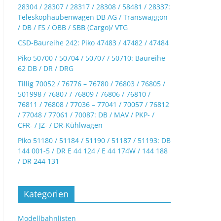
28304 / 28307 / 28317 / 28308 / 58481 / 28337:
Teleskophaubenwagen DB AG / Transwaggon
/ DB / FS / ÖBB / SBB (Cargo)/ VTG
CSD-Baureihe 242: Piko 47483 / 47482 / 47484
Piko 50700 / 50704 / 50707 / 50710: Baureihe
62 DB / DR / DRG
Tillig 70052 / 76776 – 76780 / 76803 / 76805 /
501998 / 76807 / 76809 / 76806 / 76810 /
76811 / 76808 / 77036 – 77041 / 70057 / 76812
/ 77048 / 77061 / 70087: DB / MAV / PKP- /
CFR- / JZ- / DR-Kühlwagen
Piko 51180 / 51184 / 51190 / 51187 / 51193: DB
144 001-5 / DR E 44 124 / E 44 174W / 144 188
/ DR 244 131
Kategorien
Modellbahnlisten