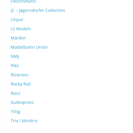
Fleischmann
JC – Jägerndorfer Collection
Liliput
LS Models
Märklin
Modellbahn Union
NMJ
Piko
Rivarossi
Rocky-Rail
Roco
Sudexpress
Tillig
Trix / Minitrix