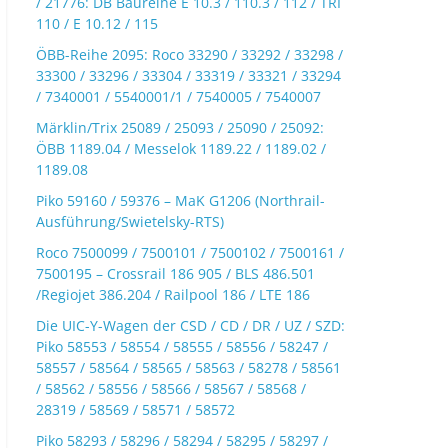
/ 21776: DB Baureihe E 10.3 / 110.3 / 112 / TRI
110 / E 10.12 / 115
ÖBB-Reihe 2095: Roco 33290 / 33292 / 33298 /
33300 / 33296 / 33304 / 33319 / 33321 / 33294
/ 7340001 / 5540001/1 / 7540005 / 7540007
Märklin/Trix 25089 / 25093 / 25090 / 25092:
ÖBB 1189.04 / Messelok 1189.22 / 1189.02 /
1189.08
Piko 59160 / 59376 – MaK G1206 (Northrail-
Ausführung/Swietelsky-RTS)
Roco 7500099 / 7500101 / 7500102 / 7500161 /
7500195 – Crossrail 186 905 / BLS 486.501
/Regiojet 386.204 / Railpool 186 / LTE 186
Die UIC-Y-Wagen der CSD / CD / DR / UZ / SZD:
Piko 58553 / 58554 / 58555 / 58556 / 58247 /
58557 / 58564 / 58565 / 58563 / 58278 / 58561
/ 58562 / 58556 / 58566 / 58567 / 58568 /
28319 / 58569 / 58571 / 58572
Piko 58293 / 58296 / 58294 / 58295 / 58297 /