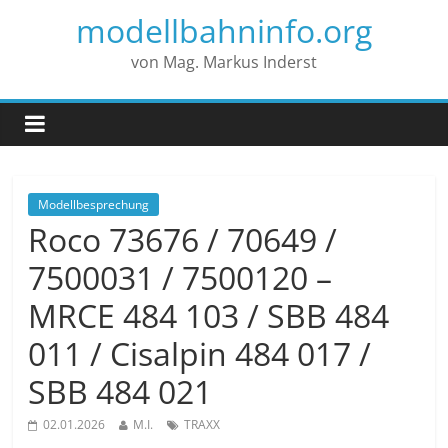
modellbahninfo.org
von Mag. Markus Inderst
Modellbesprechung
Roco 73676 / 70649 /
7500031 / 7500120 –
MRCE 484 103 / SBB 484
011 / Cisalpin 484 017 /
SBB 484 021
02.01.2026
M.I.
TRAXX