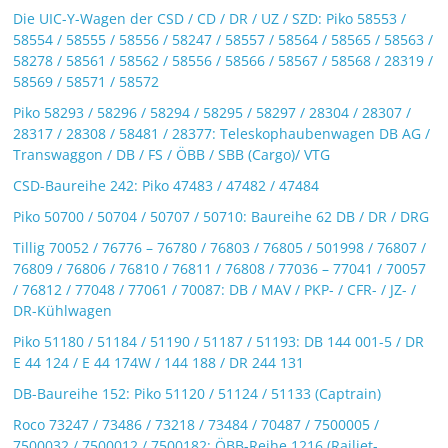
Die UIC-Y-Wagen der CSD / CD / DR / UZ / SZD: Piko 58553 /
58554 / 58555 / 58556 / 58247 / 58557 / 58564 / 58565 / 58563 /
58278 / 58561 / 58562 / 58556 / 58566 / 58567 / 58568 / 28319 /
58569 / 58571 / 58572
Piko 58293 / 58296 / 58294 / 58295 / 58297 / 28304 / 28307 /
28317 / 28308 / 58481 / 28377: Teleskophaubenwagen DB AG /
Transwaggon / DB / FS / ÖBB / SBB (Cargo)/ VTG
CSD-Baureihe 242: Piko 47483 / 47482 / 47484
Piko 50700 / 50704 / 50707 / 50710: Baureihe 62 DB / DR / DRG
Tillig 70052 / 76776 – 76780 / 76803 / 76805 / 501998 / 76807 /
76809 / 76806 / 76810 / 76811 / 76808 / 77036 – 77041 / 70057
/ 76812 / 77048 / 77061 / 70087: DB / MAV / PKP- / CFR- / JZ- /
DR-Kühlwagen
Piko 51180 / 51184 / 51190 / 51187 / 51193: DB 144 001-5 / DR
E 44 124 / E 44 174W / 144 188 / DR 244 131
DB-Baureihe 152: Piko 51120 / 51124 / 51133 (Captrain)
Roco 73247 / 73486 / 73218 / 73484 / 70487 / 7500005 /
7500032 / 7500012 / 7500182: ÖBB-Reihe 1216 (Railjet-