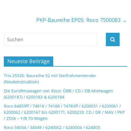
PKP-Baureihe EP05: Roco 7500083
→
Neueste Beiträge
Trix 25535: Baureihe 52 mit Steifrahmentender
(Neukonstruktion)
Die Eurofimawagen von Roco: ÖBB / CD / DB-Mietwagen
(6200187) / 6200183 & 6200184
Roco 64859ff / 74818 / 74188 / 74783ff / 6200031 / 6200061 /
6200062 / 6200167 bis 6200171, 6200233: CD / DR / MAV / PKP
/ ZSSK – Y/B 70-Wagen
Roco 34034 / 34049 / 6240002 / 6240004 / 624003: