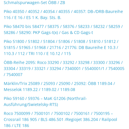
Schmalspurwagen-Set ÖBB / ZB
Piko 40350 / 40352 / 40354 / 40355 / 40357: DB-/DRB-Baureihe
116 / E 16 / ES 1 K. Bay. Sts. B.
Piko 58470 bis 58477 / 58375 / 58376 / 58233 / 58232 / 58259 /
58286 / 58290: PKP Gags-t(x) / Gas & CD Gags-t
Piko 51800 / 51802 / 51804 / 51806 / 51808 / 51810 / 51812 /
51815 / 51965 / 51968 / 21716 / 21776: DB Baureihe E 10.3 /
110.3 / 112 / TRI 110 / E 10.12 / 115
ÖBB-Reihe 2095: Roco 33290 / 33292 / 33298 / 33300 / 33296 /
33304 / 33319 / 33321 / 33294 / 7340001 / 5540001/1 / 7540005
/ 7540007
Märklin/Trix 25089 / 25093 / 25090 / 25092: ÖBB 1189.04 /
Messelok 1189.22 / 1189.02 / 1189.08
Piko 59160 / 59376 – MaK G1206 (Northrail-
Ausführung/Swietelsky-RTS)
Roco 7500099 / 7500101 / 7500102 / 7500161 / 7500195 –
Crossrail 186 905 / BLS 486.501 /Regiojet 386.204 / Railpool
186 / LTE 186