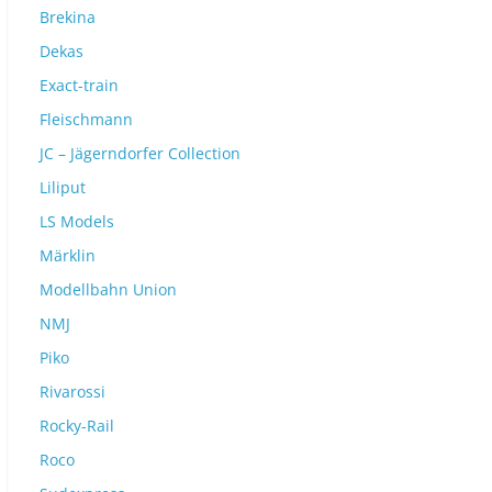
Brekina
Dekas
Exact-train
Fleischmann
JC – Jägerndorfer Collection
Liliput
LS Models
Märklin
Modellbahn Union
NMJ
Piko
Rivarossi
Rocky-Rail
Roco