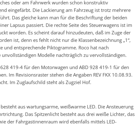
aches oder am Fahrwerk wurden schon konstruktiv
hend eingefärbt. Die Lackierung am Fahrzeug ist trotz mehrere
hrt. Das gleiche kann man für die Beschriftung der beiden
iner Lapsus passiert. Die rechte Seite des Steuerwagens ist im
ruckt worden. Es scheint darauf hinzudeuten, daß im Zuge der
rden ist, denn es fehlt nicht nur die Klassenbezeichnung „1“,
nte und entsprechende Piktogramme. Roco hat nach
unvollständigen Modelle nachträglich zu vervollständigen.
 628 419-4 für den Motorwagen und ABD 928 419-1 für den
en. Im Revisionsraster stehen die Angaben REV FKX 10.08.93.
cht. Im Zuglaufschild steht als Zugziel Hof.
4 besteht aus wartungsarme, weißwarme LED. Die Ansteuerung
rtrichtung. Das Spitzenlicht besteht aus drei weiße Lichter, das
owie der Fahrgastinnenraum wird ebenfalls mittels LED-