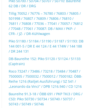
Piko 50700 / 50704 / 50707 / 50710: Baureihe
62 DB / DR / DRG
Tillig 70052 / 76776 – 76780 / 76803 / 76805 /
501998 / 76807 / 76809 / 76806 / 76810 /
76811 / 76808 / 77036 – 77041 / 70057 / 76812
/ 77048 / 77061 / 70087: DB / MAV / PKP- /
CFR- / JZ- / DR-Kühlwagen
Piko 51180 / 51184 / 51190 / 51187 / 51193: DB
144 001-5 / DR E 44 124 / E 44 174W / 144 188
/ DR 244 131
DB-Baureihe 152: Piko 51120 / 51124 / 51133
(Captrain)
Roco 73247 / 73486 / 73218 / 73484 / 70487 /
7500005 / 7500032 / 7500012 / 7500182: ÖBB-
Reihe 1216 (Railjet-Ausführung) / SZ 541 /
„Leonardo da Vinci“ / DPB 1216.940 / CD 1216
Baureihe 91.3-18 / ÖBB 691 / PKP TKi3 / DRG /
CSD: Piko 50730 / 50734 / 50740 / 50737 /
50743 / 50749 / 50746