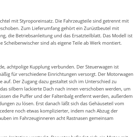
chtel mit Styroporeinsatz. Die Fahrzeugteile sind getrennt mit
eschoben. Zum Lieferumfang gehört ein Zurüstbeutel mit
, die Betriebsanleitung und das Ersatzteilblatt. Das Modell ist
die Scheibenwischer sind als eigene Teile ab Werk montiert.
ende, achtpolige Kupplung verbunden. Der Steuerwagen ist
äßig für verschiedene Einrichtungen versorgt. Der Motorwagen
ge auf. Der Zugang dazu gestaltet sich im Unterschied zu
 das silbern lackierte Dach nach innen verschoben werden, um
ssen die Puffer und der Faltenbalg entfernt werden, außerdem
dungen zu lösen. Erst danach läßt sich das Gehäuseteil vom
ocedere noch etwas komplizierter, indem nach Abzug der
auben im Fahrzeuginneren acht Rastnasen gemeinsam