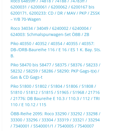
Roco 64859ff / 74818 / 74188 / 74783ff /
6200031 / 6200061 / 6200062 / 6200167 bis
6200171, 6200233: CD / DR / MAV / PKP / ZSSK
– Y/B 70-Wagen
Roco 34034 / 34049 / 6240002 / 6240004 /
624003: Schmalspurwagen-Set ÖBB / ZB
Piko 40350 / 40352 / 40354 / 40355 / 40357:
DB-/DRB-Baureihe 116 / E 16 / ES 1 K. Bay. Sts.
B.
Piko 58470 bis 58477 / 58375 / 58376 / 58233 /
58232 / 58259 / 58286 / 58290: PKP Gags-t(x) /
Gas & CD Gags-t
Piko 51800 / 51802 / 51804 / 51806 / 51808 /
51810 / 51812 / 51815 / 51965 / 51968 / 21716
/ 21776: DB Baureihe E 10.3 / 110.3 / 112 / TRI
110 / E 10.12 / 115
ÖBB-Reihe 2095: Roco 33290 / 33292 / 33298 /
33300 / 33296 / 33304 / 33319 / 33321 / 33294
/ 7340001 / 5540001/1 / 7540005 / 7540007