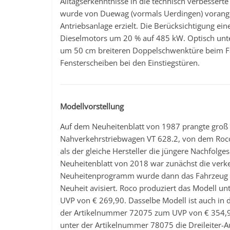
Alltagserkenntnisse in die technisch verbessert
wurde von Duewag (vormals Uerdingen) vorange
Antriebsanlage erzielt. Die Berücksichtigung ei
Dieselmotors um 20 % auf 485 kW. Optisch unte
um 50 cm breiteren Doppelschwenktüre beim F
Fensterscheiben bei den Einstiegstüren.
Modellvorstellung
Auf dem Neuheitenblatt von 1987 prangte groß e
Nahverkehrstriebwagen VT 628.2, von dem Roco
als der gleiche Hersteller die jüngere Nachfolg
Neuheitenblatt von 2018 war zunächst die verke
Neuheitenprogramm wurde dann das Fahrzeug in
Neuheit avisiert. Roco produziert das Modell 
UVP von € 269,90. Dasselbe Modell ist auch in d
der Artikelnummer 72075 zum UVP von € 354,90 
unter der Artikelnummer 78075 die Dreileiter-A