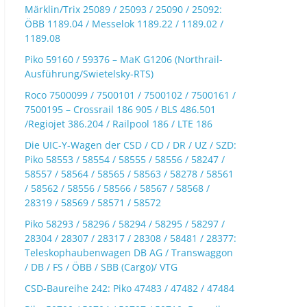
Märklin/Trix 25089 / 25093 / 25090 / 25092:
ÖBB 1189.04 / Messelok 1189.22 / 1189.02 /
1189.08
Piko 59160 / 59376 – MaK G1206 (Northrail-
Ausführung/Swietelsky-RTS)
Roco 7500099 / 7500101 / 7500102 / 7500161 /
7500195 – Crossrail 186 905 / BLS 486.501
/Regiojet 386.204 / Railpool 186 / LTE 186
Die UIC-Y-Wagen der CSD / CD / DR / UZ / SZD:
Piko 58553 / 58554 / 58555 / 58556 / 58247 /
58557 / 58564 / 58565 / 58563 / 58278 / 58561
/ 58562 / 58556 / 58566 / 58567 / 58568 /
28319 / 58569 / 58571 / 58572
Piko 58293 / 58296 / 58294 / 58295 / 58297 /
28304 / 28307 / 28317 / 28308 / 58481 / 28377:
Teleskophaubenwagen DB AG / Transwaggon
/ DB / FS / ÖBB / SBB (Cargo)/ VTG
CSD-Baureihe 242: Piko 47483 / 47482 / 47484