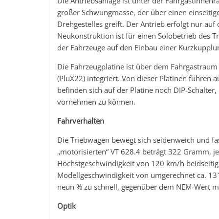
Die Antriebsanlage ist unter der Fahrgastinnenr
großer Schwungmasse, der über einen einseitig
Drehgestelles greift. Der Antrieb erfolgt nur auf
Neukonstruktion ist für einen Solobetrieb des T
der Fahrzeuge auf den Einbau einer Kurzkupplun
Die Fahrzeugplatine ist über dem Fahrgastraum pl
(PluX22) integriert. Von dieser Platinen führen
befinden sich auf der Platine noch DIP-Schalter,
vornehmen zu können.
Fahrverhalten
Die Triebwagen bewegt sich seidenweich und fas
„motorisierten“ VT 628.4 beträgt 322 Gramm, j
Höchstgeschwindigkeit von 120 km/h beidseitig 
Modellgeschwindigkeit von umgerechnet ca. 131
neun % zu schnell, gegenüber dem NEM-Wert mi
Optik