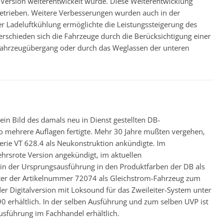
e Version weiterentwickelt wurde. Diese Weiterentwicklung
trieben. Weitere Verbesserungen wurden auch in der
ner Ladeluftkühlung ermöglichte die Leistungssteigerung des
rschieden sich die Fahrzeuge durch die Berücksichtigung einer
ahrzeugübergang oder durch das Weglassen der unteren
in Bild des damals neu in Dienst gestellten DB-
 mehrere Auflagen fertigte. Mehr 30 Jahre mußten vergehen,
eserie VT 628.4 als Neukonstruktion ankündigte. Im
hrsrote Version angekündigt, im aktuellen
 der Ursprungsausführung in den Produktfarben der DB als
unter der Artikelnummer 72074 als Gleichstrom-Fahrzeug zum
er Digitalversion mit Loksound für das Zweileiter-System unter
erhältlich. In der selben Ausführung und zum selben UVP ist
usführung im Fachhandel erhältlich.