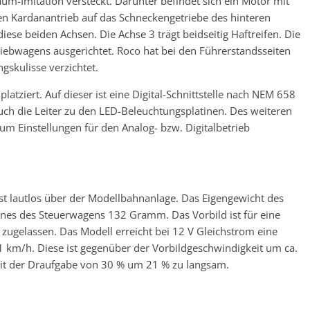
aum-Imitation versteckt. Darunter befindet sich ein Motor mit
en Kardanantrieb auf das Schneckengetriebe des hinteren
 diese beiden Achsen. Die Achse 3 trägt beidseitig Haftreifen. Die
riebwagens ausgerichtet. Roco hat bei den Führerstandsseiten
gskulisse verzichtet.
atziert. Auf dieser ist eine Digital-Schnittstelle nach NEM 658
 auch die Leiter zu den LED-Beleuchtungsplatinen. Des weiteren
 um Einstellungen für den Analog- bzw. Digitalbetrieb
t lautlos über der Modellbahnanlage. Das Eigengewicht des
enes des Steuerwagens 132 Gramm. Das Vorbild ist für eine
zugelassen. Das Modell erreicht bei 12 V Gleichstrom eine
 km/h. Diese ist gegenüber der Vorbildgeschwindigkeit um ca.
t der Draufgabe von 30 % um 21 % zu langsam.