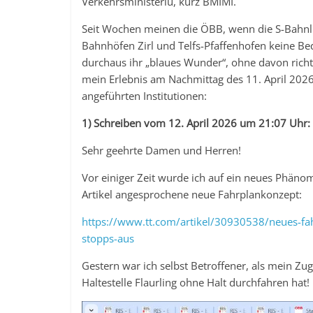
Verkehrsministeriu, kurz BMIMI.
Seit Wochen meinen die ÖBB, wenn die S-Bahnlini
Bahnhöfen Zirl und Telfs-Pfaffenhofen keine 
durchaus ihr „blaues Wunder“, ohne davon rich
mein Erlebnis am Nachmittag des 11. April 202
angeführten Institutionen:
1) Schreiben vom 12. April 2026 um 21:07 Uhr:
Sehr geehrte Damen und Herren!
Vor einiger Zeit wurde ich auf ein neues Phänom
Artikel angesprochene neue Fahrplankonzept:
https://www.tt.com/artikel/30930538/neues-fah
stopps-aus
Gestern war ich selbst Betroffener, als mein Zu
Haltestelle Flaurling ohne Halt durchfahren hat!