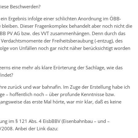
diese Beschwerden?
ein Ergebnis infolge einer schlichten Anordnung im ÖBB-
e bleiben. Dieser Fragenkomplex behandelt aber noch nicht die
r ÖBB PV AG bzw. des VVT zusammenhängen. Denn durch das
 Verdachtsmomente der Freiheitsberaubung (-entzug), des
olge von Unfällen noch gar nicht näher berücksichtigt worden
erns eine mehr als klare Erörterung der Sachlage, wie das
indet?
ahre zurück und war bahnafin. Im Zuge der Erstellung habe ich
ge – hoffentlich noch – über profunde Kenntnisse bzw.
angsweise das erste Mal hörte, war mir klar, daß es keine
kung im § 121 Abs. 4 EisbBBV (Eisenbahnbau – und –
/2008. Anbei der Link dazu: