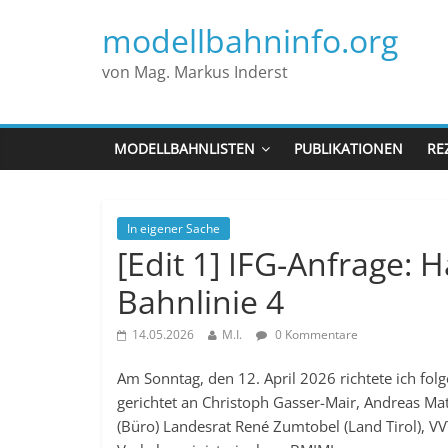
modellbahninfo.org
von Mag. Markus Inderst
MODELLBAHNLISTEN
PUBLIKATIONEN
RE
In eigener Sache
[Edit 1] IFG-Anfrage: H
Bahnlinie 4
14.05.2026
M.I.
0 Kommentare
Am Sonntag, den 12. April 2026 richtete ich fo
gerichtet an Christoph Gasser-Mair, Andreas Matt
(Büro) Landesrat René Zumtobel (Land Tirol), VV