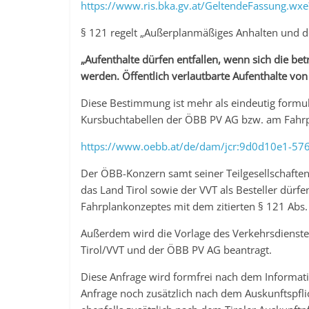
https://www.ris.bka.gv.at/GeltendeFassung
§ 121 regelt „Außerplanmäßiges Anhalten und de
„Aufenthalte dürfen entfallen, wenn sich die bet
werden. Öffentlich verlautbarte Aufenthalte vo
Diese Bestimmung ist mehr als eindeutig formul
Kursbuchtabellen der ÖBB PV AG bzw. am Fahrpl
https://www.oebb.at/de/dam/jcr:9d0d10e1-57
Der ÖBB-Konzern samt seiner Teilgesellschaften
das Land Tirol sowie der VVT als Besteller dürf
Fahrplankonzeptes mit dem zitierten § 121 Abs. 
Außerdem wird die Vorlage des Verkehrsdienste
Tirol/VVT und der ÖBB PV AG beantragt.
Diese Anfrage wird formfrei nach dem Informatio
Anfrage noch zusätzlich nach dem Auskunftspflic