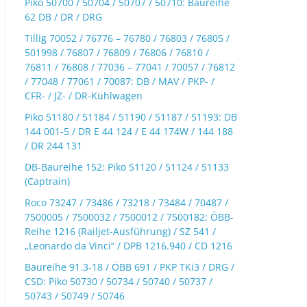
Piko 50700 / 50704 / 50707 / 50710: Baureihe
62 DB / DR / DRG
Tillig 70052 / 76776 – 76780 / 76803 / 76805 /
501998 / 76807 / 76809 / 76806 / 76810 /
76811 / 76808 / 77036 – 77041 / 70057 / 76812
/ 77048 / 77061 / 70087: DB / MAV / PKP- /
CFR- / JZ- / DR-Kühlwagen
Piko 51180 / 51184 / 51190 / 51187 / 51193: DB
144 001-5 / DR E 44 124 / E 44 174W / 144 188
/ DR 244 131
DB-Baureihe 152: Piko 51120 / 51124 / 51133
(Captrain)
Roco 73247 / 73486 / 73218 / 73484 / 70487 /
7500005 / 7500032 / 7500012 / 7500182: ÖBB-
Reihe 1216 (Railjet-Ausführung) / SZ 541 /
„Leonardo da Vinci“ / DPB 1216.940 / CD 1216
Baureihe 91.3-18 / ÖBB 691 / PKP TKi3 / DRG /
CSD: Piko 50730 / 50734 / 50740 / 50737 /
50743 / 50749 / 50746