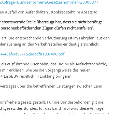
.wxe?Abfrage=Bundesnormen&Gesetzesnummer=20006077
n Ausfall von Aufenthalten“. Konkret steht im Absatz 4:
riebssteuernde Stelle überzeugt hat, dass sie nicht benötigt
n personenbefördernden Zügen dürfen nicht entfallen“.
iert. Die entsprechende Verlautbarung ist im Fahrplan laut den
anaushang an den Verkehrsstellen eindeutig ersichtlich:
64-48af-ae97-1b2adadf8193/400.pdf
 als ausführende Eisenbahn, das BMIMI als Aufsichtsbehörde,
en mir erklären, wie Sie die Vorgangsweise des neuen
4 EisbBBV rechtlich in Einklang bringen?
vertrages über die betreffenden Leistungen zwischen Land
nsfreiheitsgesetz gestellt. Für die Bundesbehörden gilt die
htgesetz des Bundes, für das Land Tirol wird diese Anfrage