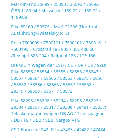
Märklin/Trix 25089 / 25093 / 25090 / 25092:
ÖBB 1189.04 / Messelok 1189.22 / 1189.02 /
1189.08
Piko 59160 / 59376 – MaK G1206 (Northrail-
Ausführung/Swietelsky-RTS)
Roco 7500099 / 7500101 / 7500102 / 7500161 /
7500195 – Crossrail 186 905 / BLS 486.501
/Regiojet 386.204 / Railpool 186 / LTE 186
Die UIC-Y-Wagen der CSD / CD / DR / UZ / SZD:
Piko 58553 / 58554 / 58555 / 58556 / 58247 /
58557 / 58564 / 58565 / 58563 / 58278 / 58561
/ 58562 / 58556 / 58566 / 58567 / 58568 /
28319 / 58569 / 58571 / 58572
Piko 58293 / 58296 / 58294 / 58295 / 58297 /
28304 / 28307 / 28317 / 28308 / 58481 / 28337:
Teleskophaubenwagen DB AG / Transwaggon
/ DB / FS / ÖBB / SBB (Cargo)/ VTG
CSD-Baureihe 242: Piko 47483 / 47482 / 47484