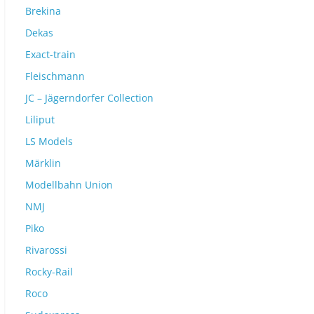
Brekina
Dekas
Exact-train
Fleischmann
JC – Jägerndorfer Collection
Liliput
LS Models
Märklin
Modellbahn Union
NMJ
Piko
Rivarossi
Rocky-Rail
Roco