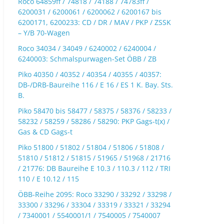
Roco 64859ff / 74818 / 74188 / 74783ff /
6200031 / 6200061 / 6200062 / 6200167 bis
6200171, 6200233: CD / DR / MAV / PKP / ZSSK
– Y/B 70-Wagen
Roco 34034 / 34049 / 6240002 / 6240004 /
6240003: Schmalspurwagen-Set ÖBB / ZB
Piko 40350 / 40352 / 40354 / 40355 / 40357:
DB-/DRB-Baureihe 116 / E 16 / ES 1 K. Bay. Sts.
B.
Piko 58470 bis 58477 / 58375 / 58376 / 58233 /
58232 / 58259 / 58286 / 58290: PKP Gags-t(x) /
Gas & CD Gags-t
Piko 51800 / 51802 / 51804 / 51806 / 51808 /
51810 / 51812 / 51815 / 51965 / 51968 / 21716
/ 21776: DB Baureihe E 10.3 / 110.3 / 112 / TRI
110 / E 10.12 / 115
ÖBB-Reihe 2095: Roco 33290 / 33292 / 33298 /
33300 / 33296 / 33304 / 33319 / 33321 / 33294
/ 7340001 / 5540001/1 / 7540005 / 7540007