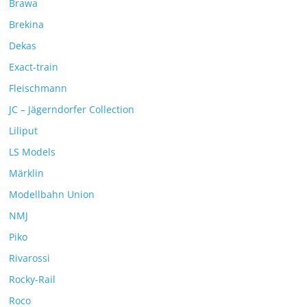
Brawa
Brekina
Dekas
Exact-train
Fleischmann
JC – Jägerndorfer Collection
Liliput
LS Models
Märklin
Modellbahn Union
NMJ
Piko
Rivarossi
Rocky-Rail
Roco