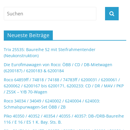
Neueste Beiträge
Trix 25535: Baureihe 52 mit Steifrahmentender
(Neukonstruktion)
Die Eurofimawagen von Roco: ÖBB / CD / DB-Mietwagen
(6200187) / 6200183 & 6200184
Roco 64859ff / 74818 / 74188 / 74783ff / 6200031 / 6200061 /
6200062 / 6200167 bis 6200171, 6200233: CD / DR / MAV / PKP
/ ZSSK – Y/B 70-Wagen
Roco 34034 / 34049 / 6240002 / 6240004 / 624003:
Schmalspurwagen-Set ÖBB / ZB
Piko 40350 / 40352 / 40354 / 40355 / 40357: DB-/DRB-Baureihe
116 / E 16 / ES 1 K. Bay. Sts. B.