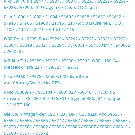
Piko 58470 bis 58477 / 58375 / 58376 / 58233 / 58232 / 58259 /
58286 / 58290: PKP Gags-t(x) / Gas & CD Gags-t
Piko 51800 / 51802 / 51804 / 51806 / 51808 / 51810 / 51812 /
51815 / 51965 / 51968 / 21716 / 21776: DB Baureihe E 10.3 /
110.3 / 112 / TRI 110 / E 10.12 / 115
ÖBB-Reihe 2095: Roco 33290 / 33292 / 33298 / 33300 / 33296 /
33304 / 33319 / 33321 / 33294 / 7340001 / 5540001/1 / 7540005
/ 7540007
Märklin/Trix 25089 / 25093 / 25090 / 25092: ÖBB 1189.04 /
Messelok 1189.22 / 1189.02 / 1189.08
Piko 59160 / 59376 – MaK G1206 (Northrail-
Ausführung/Swietelsky-RTS)
Roco 7500099 / 7500101 / 7500102 / 7500161 / 7500195 –
Crossrail 186 905 / BLS 486.501 /Regiojet 386.204 / Railpool
186 / LTE 186
Die UIC-Y-Wagen der CSD / CD / DR / UZ / SZD: Piko 58553 /
58554 / 58555 / 58556 / 58247 / 58557 / 58564 / 58565 / 58563 /
58278 / 58561 / 58562 / 58556 / 58566 / 58567 / 58568 / 28319 /
58569 / 58571 / 58572