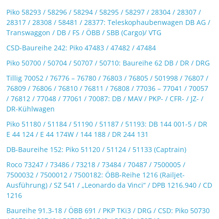
Piko 58293 / 58296 / 58294 / 58295 / 58297 / 28304 / 28307 /
28317 / 28308 / 58481 / 28377: Teleskophaubenwagen DB AG /
Transwaggon / DB / FS / ÖBB / SBB (Cargo)/ VTG
CSD-Baureihe 242: Piko 47483 / 47482 / 47484
Piko 50700 / 50704 / 50707 / 50710: Baureihe 62 DB / DR / DRG
Tillig 70052 / 76776 – 76780 / 76803 / 76805 / 501998 / 76807 /
76809 / 76806 / 76810 / 76811 / 76808 / 77036 – 77041 / 70057
/ 76812 / 77048 / 77061 / 70087: DB / MAV / PKP- / CFR- / JZ- /
DR-Kühlwagen
Piko 51180 / 51184 / 51190 / 51187 / 51193: DB 144 001-5 / DR
E 44 124 / E 44 174W / 144 188 / DR 244 131
DB-Baureihe 152: Piko 51120 / 51124 / 51133 (Captrain)
Roco 73247 / 73486 / 73218 / 73484 / 70487 / 7500005 /
7500032 / 7500012 / 7500182: ÖBB-Reihe 1216 (Railjet-
Ausführung) / SZ 541 / „Leonardo da Vinci“ / DPB 1216.940 / CD
1216
Baureihe 91.3-18 / ÖBB 691 / PKP TKi3 / DRG / CSD: Piko 50730