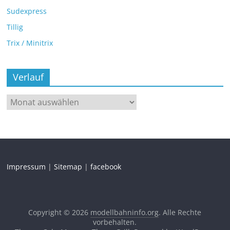
Sudexpress
Tillig
Trix / Minitrix
Verlauf
Impressum
|
Sitemap
|
facebook
Copyright © 2026
modellbahninfo.org
. Alle Rechte
vorbehalten.