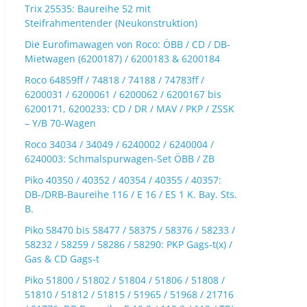
Trix 25535: Baureihe 52 mit
Steifrahmentender (Neukonstruktion)
Die Eurofimawagen von Roco: ÖBB / CD / DB-
Mietwagen (6200187) / 6200183 & 6200184
Roco 64859ff / 74818 / 74188 / 74783ff /
6200031 / 6200061 / 6200062 / 6200167 bis
6200171, 6200233: CD / DR / MAV / PKP / ZSSK
– Y/B 70-Wagen
Roco 34034 / 34049 / 6240002 / 6240004 /
6240003: Schmalspurwagen-Set ÖBB / ZB
Piko 40350 / 40352 / 40354 / 40355 / 40357:
DB-/DRB-Baureihe 116 / E 16 / ES 1 K. Bay. Sts.
B.
Piko 58470 bis 58477 / 58375 / 58376 / 58233 /
58232 / 58259 / 58286 / 58290: PKP Gags-t(x) /
Gas & CD Gags-t
Piko 51800 / 51802 / 51804 / 51806 / 51808 /
51810 / 51812 / 51815 / 51965 / 51968 / 21716