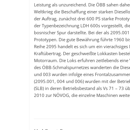
Leistung als unzureichend. Die ÖBB sahen dah
Weltkrieg die Beschaffung einer starken Diesell
der Auftrag, zunächst drei 600 PS starke Protot
der Typenbezeichnung LDH 600s vorgestellt, die 
bosnischer Spur darstellte. Bei der als 2095.0
Prototypen. Die gute Bewährung führte 1960 bi
Reihe 2095 handelt es sich um ein vierachsiges 
Kraftübertrag. Der geschweißte Lokkasten best
Motorraum. Die Loks erfuhren zeitlebends eine V
des ÖBB-Schmalspurnetzes wanderten die Diese
und 003 wurden infolge eines Frontalzusammens
(2095.001, 004 und 006) wurden mit der Betrie
(SLB) in deren Betriebsbestand als Vs 71 – 73 
2010 zur NÖVOG, die einzelne Maschinen weiter