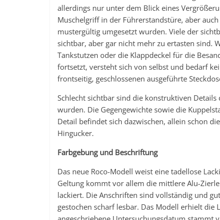
allerdings nur unter dem Blick eines Vergrößeru
Muschelgriff in der Führerstandstüre, aber auc
mustergültig umgesetzt wurden. Viele der sichtba
sichtbar, aber gar nicht mehr zu ertasten sind.
Tankstutzen oder die Klappdeckel für die Besan
fortsetzt, versteht sich von selbst und bedarf k
frontseitig, geschlossenen ausgeführte Steckdos
Schlecht sichtbar sind die konstruktiven Details
wurden. Die Gegengewichte sowie die Kuppelstang
Detail befindet sich dazwischen, allein schon d
Hingucker.
Farbgebung und Beschriftung
Das neue Roco-Modell weist eine tadellose Lack
Geltung kommt vor allem die mittlere Alu-Zierle
lackiert. Die Anschriften sind vollständig und g
gestochen scharf lesbar. Das Modell erhielt die
angeschriebene Untersuchungsdatum stammt vom