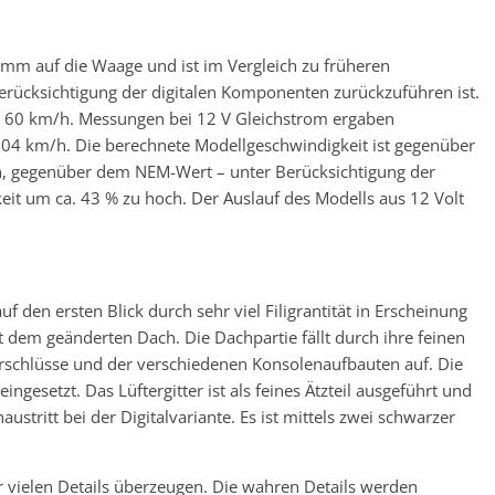
amm auf die Waage und ist im Vergleich zu früheren
Berücksichtigung der digitalen Komponenten zurückzuführen ist.
n 60 km/h. Messungen bei 12 V Gleichstrom ergaben
04 km/h. Die berechnete Modellgeschwindigkeit ist gegenüber
h, gegenüber dem NEM-Wert – unter Berücksichtigung der
it um ca. 43 % zu hoch. Der Auslauf des Modells aus 12 Volt
uf den ersten Blick durch sehr viel Filigrantität in Erscheinung
t dem geänderten Dach. Die Dachpartie fällt durch ihre feinen
erschlüsse und der verschiedenen Konsolenaufbauten auf. Die
ingesetzt. Das Lüftergitter ist als feines Ätzteil ausgeführt und
ustritt bei der Digitalvariante. Es ist mittels zwei schwarzer
 vielen Details überzeugen. Die wahren Details werden