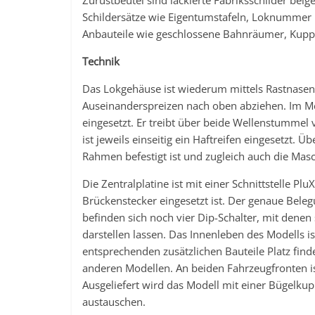
Zurüstbeutel sind lackierte Fabriksschilder beig
Schildersätze wie Eigentumstafeln, Loknummer u
Anbauteile wie geschlossene Bahnräumer, Kupp
Technik
Das Lokgehäuse ist wiederum mittels Rastnasen a
Auseinanderspreizen nach oben abziehen. Im M
eingesetzt. Er treibt über beide Wellenstummel 
ist jeweils einseitig ein Haftreifen eingesetzt. 
Rahmen befestigt ist und zugleich auch die Mas
Die Zentralplatine ist mit einer Schnittstelle 
Brückenstecker eingesetzt ist. Der genaue Belegu
befinden sich noch vier Dip-Schalter, mit denen
darstellen lassen. Das Innenleben des Modells is
entsprechenden zusätzlichen Bauteile Platz fin
anderen Modellen. An beiden Fahrzeugfronten is
Ausgeliefert wird das Modell mit einer Bügelku
austauschen.