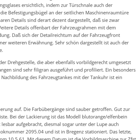
ngsglases ersichtlich, indem zur Türschnale auch der
h die Befestigungsbügel an der seitlichen Maschinenraumtüre
ren Details sind derart dezent dargestellt, daß sie zwar
 Weitere Details offenbart der Fahrzeugrahmen mit dem
dung. Daß sich der Detailreichtum auf der Fahrzeugfront
einer weiteren Erwähnung. Sehr schön dargestellt ist auch der
e.
 der Drehgestelle, die aber ebenfalls vorbildgerecht umgesetzt
en sind sehr filigran ausgeführt und profiliert. Ein besonders
ie Nachbildung des Fahrzeugtankes mit der Tankuhr ist ein
ierung auf. Die Farbübergänge sind sauber getroffen. Gut zur
iste. Bei der Lackierung ist das Modell blutorange/elfenbein
ut lesbar aufgebracht, diesmal sogar unter der Lupe auch
 Loknummer 2095.04 und ist in Bregenz stationiert. Das letzte,
 10.5.61. Mit diesem Datum ist die Vorbildmaschine zur Zfst.