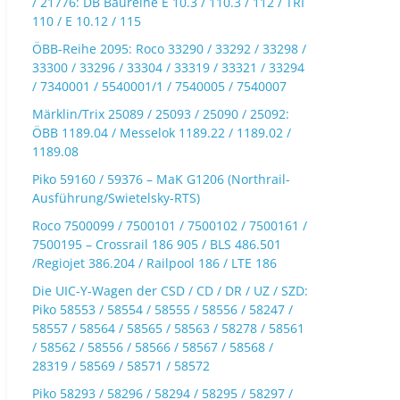
/ 21776: DB Baureihe E 10.3 / 110.3 / 112 / TRI
110 / E 10.12 / 115
ÖBB-Reihe 2095: Roco 33290 / 33292 / 33298 /
33300 / 33296 / 33304 / 33319 / 33321 / 33294
/ 7340001 / 5540001/1 / 7540005 / 7540007
Märklin/Trix 25089 / 25093 / 25090 / 25092:
ÖBB 1189.04 / Messelok 1189.22 / 1189.02 /
1189.08
Piko 59160 / 59376 – MaK G1206 (Northrail-
Ausführung/Swietelsky-RTS)
Roco 7500099 / 7500101 / 7500102 / 7500161 /
7500195 – Crossrail 186 905 / BLS 486.501
/Regiojet 386.204 / Railpool 186 / LTE 186
Die UIC-Y-Wagen der CSD / CD / DR / UZ / SZD:
Piko 58553 / 58554 / 58555 / 58556 / 58247 /
58557 / 58564 / 58565 / 58563 / 58278 / 58561
/ 58562 / 58556 / 58566 / 58567 / 58568 /
28319 / 58569 / 58571 / 58572
Piko 58293 / 58296 / 58294 / 58295 / 58297 /