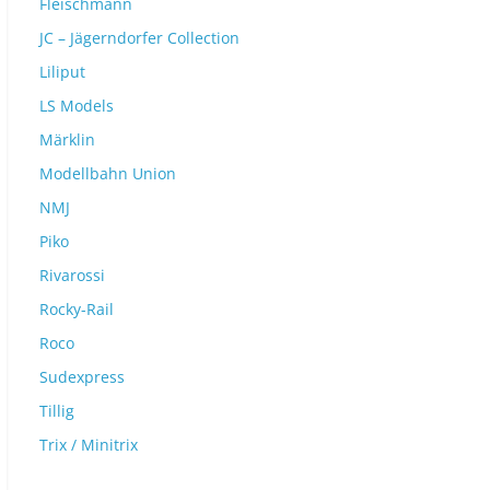
Fleischmann
JC – Jägerndorfer Collection
Liliput
LS Models
Märklin
Modellbahn Union
NMJ
Piko
Rivarossi
Rocky-Rail
Roco
Sudexpress
Tillig
Trix / Minitrix