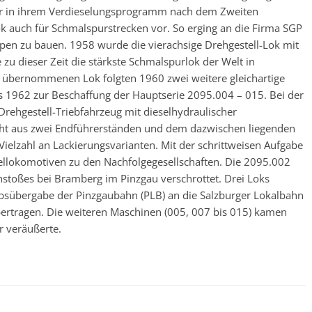
er in ihrem Verdieselungsprogramm nach dem Zweiten
ok auch für Schmalspurstrecken vor. So erging an die Firma SGP
ypen zu bauen. 1958 wurde die vierachsige Drehgestell-Lok mit
zu dieser Zeit die stärkste Schmalspurlok der Welt in
01 übernommenen Lok folgten 1960 zwei weitere gleichartige
s 1962 zur Beschaffung der Hauptserie 2095.004 – 015. Bei der
Drehgestell-Triebfahrzeug mit dieselhydraulischer
eht aus zwei Endführerständen und dem dazwischen liegenden
ielzahl an Lackierungsvarianten. Mit der schrittweisen Aufgabe
llokomotiven zu den Nachfolgegesellschaften. Die 2095.002
toßes bei Bramberg im Pinzgau verschrottet. Drei Loks
bsübergabe der Pinzgaubahn (PLB) an die Salzburger Lokalbahn
übertragen. Die weiteren Maschinen (005, 007 bis 015) kamen
 veräußerte.