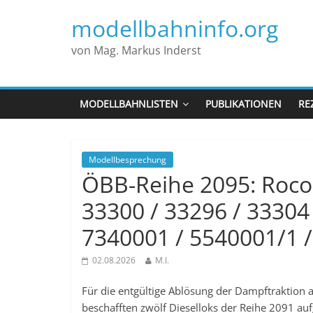
modellbahninfo.org
von Mag. Markus Inderst
MODELLBAHNLISTEN
PUBLIKATIONEN
RE
Modellbesprechung
ÖBB-Reihe 2095: Roco 
33300 / 33296 / 33304 
7340001 / 5540001/1 
02.08.2026
M.I.
Für die entgültige Ablösung der Dampftraktion
beschafften zwölf Dieselloks der Reihe 2091 au