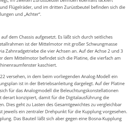
elegt, im zweiten Zurüstbeutel befinden ebenfalls lackiert
nd Flügelräder, und im dritten Zurüstbeutel befinden sich die
lungen und „Achter“.
uf dem Chassis aufgesetzt. Es läßt sich durch seitliches
etallrahmen ist der Mittelmotor mit großer Schwungmasse
via Zahnradgetriebe die vier Achsen an. Auf der Achse 2 und 3
Über dem Mittelmotor befindet sich die Platine, die vierfach am
chinenraumfenster kaschiert.
PluX22 versehen, in dem beim vorliegenden Analog-Modell ein
ngsplan ist in der Betriebsanleitung dargelegt. Auf der Platine
 sich für das Analogmodell die Beleuchtungskonstellationen
t derart konzipiert, damit für die Digitalausführung die
den. Dies geht zu Lasten des Gesamtgewichtes zu vergleichbar
t jeweils ein zentraler Drehpunkt für die Kupplung vorgesehen.
pplung. Das Bauteil läßt sich aber gegen eine Bosna-Kupplung