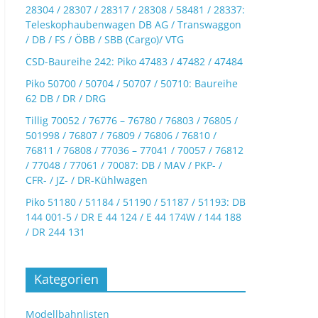
28304 / 28307 / 28317 / 28308 / 58481 / 28337:
Teleskophaubenwagen DB AG / Transwaggon
/ DB / FS / ÖBB / SBB (Cargo)/ VTG
CSD-Baureihe 242: Piko 47483 / 47482 / 47484
Piko 50700 / 50704 / 50707 / 50710: Baureihe
62 DB / DR / DRG
Tillig 70052 / 76776 – 76780 / 76803 / 76805 /
501998 / 76807 / 76809 / 76806 / 76810 /
76811 / 76808 / 77036 – 77041 / 70057 / 76812
/ 77048 / 77061 / 70087: DB / MAV / PKP- /
CFR- / JZ- / DR-Kühlwagen
Piko 51180 / 51184 / 51190 / 51187 / 51193: DB
144 001-5 / DR E 44 124 / E 44 174W / 144 188
/ DR 244 131
Kategorien
Modellbahnlisten