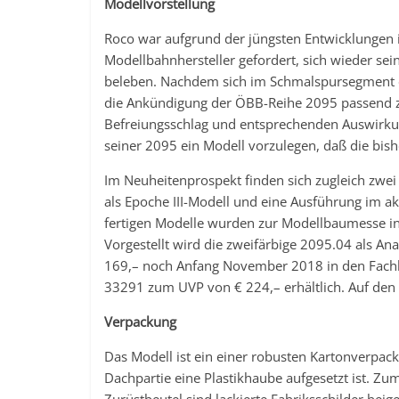
Modellvorstellung
Roco war aufgrund der jüngsten Entwicklungen 
Modellbahnhersteller gefordert, sich wieder se
beleben. Nachdem sich im Schmalspursegment e
die Ankündigung der ÖBB-Reihe 2095 passend z
Befreiungsschlag und entsprechenden Auswirkung
seiner 2095 ein Modell vorzulegen, daß die bish
Im Neuheitenprospekt finden sich zugleich zwe
als Epoche III-Modell und eine Ausführung im a
fertigen Modelle wurden zur Modellbaumesse in 
Vorgestellt wird die zweifärbige 2095.04 als 
169,– noch Anfang November 2018 in den Fachha
33291 zum UVP von € 224,– erhältlich. Auf den 
Verpackung
Das Modell ist ein einer robusten Kartonverpac
Dachpartie eine Plastikhaube aufgesetzt ist. Zu