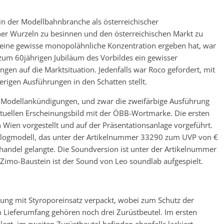
in der Modellbahnbranche als österreichischer
iner Wurzeln zu besinnen und den österreichischen Markt zu
ine gewisse monopolähnliche Konzentration ergeben hat, war
um 60jährigen Jubiläum des Vorbildes ein gewisser
en auf die Marktsituation. Jedenfalls war Roco gefordert, mit
erigen Ausführungen in den Schatten stellt.
i Modellankündigungen, und zwar die zweifärbige Ausführung
ktuellen Erscheinungsbild mit der ÖBB-Wortmarke. Die ersten
Wien vorgestellt und auf der Präsentationsanlage vorgeführt.
Analogmodell, das unter der Artikelnummer 33290 zum UVP von €
ndel gelangte. Die Soundversion ist unter der Artikelnummer
Zimo-Baustein ist der Sound von Leo soundlab aufgespielt.
kung mit Styroporeinsatz verpackt, wobei zum Schutz der
m Lieferumfang gehören noch drei Zurüstbeutel. Im ersten