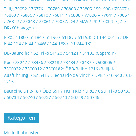
Tillig 70052 / 76776 – 76780 / 76803 / 76805 / 501998 / 76807 /
76809 / 76806 / 76810 / 76811 / 76808 / 77036 – 77041 / 70057
/ 76812 / 77048 / 77061 / 70087: DB / MAV / PKP- / CFR- / JZ- /
DR-Kühlwagen
Piko 51180 / 51184 / 51190 / 51187 / 51193: DB 144 001-5 / DR
E 44 124 / E 44 174W / 144 188 / DR 244 131
DB-Baureihe 152: Piko 51120 / 51124 / 51133 (Captrain)
Roco 73247 / 73486 / 73218 / 73484 / 70487 / 7500005 /
7500032 / 7500012 / 7500182: ÖBB-Reihe 1216 (Railjet-
Ausführung) / SZ 541 / „Leonardo da Vinci“ / DPB 1216.940 / CD
1216
Baureihe 91.3-18 / ÖBB 691 / PKP TKi3 / DRG / CSD: Piko 50730
/ 50734 / 50740 / 50737 / 50743 / 50749 / 50746
Kategorien
Modellbahnlisten