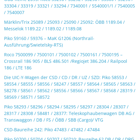
33304 / 33319 / 33321 / 33294 / 7340001 / 5540001/1 / 7540005
/ 7540007
Märklin/Trix 25089 / 25093 / 25090 / 25092: ÖBB 1189.04 /
Messelok 1189.22 / 1189.02 / 1189.08
Piko 59160 / 59376 – MaK G1206 (Northrail-
Ausführung/Swietelsky-RTS)
Roco 7500099 / 7500101 / 7500102 / 7500161 / 7500195 –
Crossrail 186 905 / BLS 486.501 /Regiojet 386.204 / Railpool
186 / LTE 186
Die UIC-Y-Wagen der CSD / CD / DR / UZ / SZD: Piko 58553 /
58554 / 58555 / 58556 / 58247 / 58557 / 58564 / 58565 / 58563 /
58278 / 58561 / 58562 / 58556 / 58566 / 58567 / 58568 / 28319 /
58569 / 58571 / 58572
Piko 58293 / 58296 / 58294 / 58295 / 58297 / 28304 / 28307 /
28317 / 28308 / 58481 / 28377: Teleskophaubenwagen DB AG /
Transwaggon / DB / FS / ÖBB / SBB (Cargo)/ VTG
CSD-Baureihe 242: Piko 47483 / 47482 / 47484
Piko 50700 / 50704 / 50707 / 50710: Baureihe 62 DB / DR / DRG