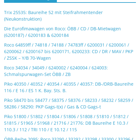
Trix 25535: Baureihe 52 mit Steifrahmentender
(Neukonstruktion)
Die Eurofimawagen von Roco: ÖBB / CD / DB-Mietwagen
(6200187) / 6200183 & 6200184
Roco 64859ff / 74818 / 74188 / 74783ff / 6200031 / 6200061 /
6200062 / 6200167 bis 6200171, 6200233: CD / DR / MAV / PKP
/ ZSSK – Y/B 70-Wagen
Roco 34034 / 34049 / 6240002 / 6240004 / 624003:
Schmalspurwagen-Set ÖBB / ZB
Piko 40350 / 40352 / 40354 / 40355 / 40357: DB-/DRB-Baureihe
116 / E 16 / ES 1 K. Bay. Sts. B.
Piko 58470 bis 58477 / 58375 / 58376 / 58233 / 58232 / 58259 /
58286 / 58290: PKP Gags-t(x) / Gas & CD Gags-t
Piko 51800 / 51802 / 51804 / 51806 / 51808 / 51810 / 51812 /
51815 / 51965 / 51968 / 21716 / 21776: DB Baureihe E 10.3 /
110.3 / 112 / TRI 110 / E 10.12 / 115
ÖBB-Reihe 2095: Roco 33290 / 33292 / 33298 / 33300 / 33296 /