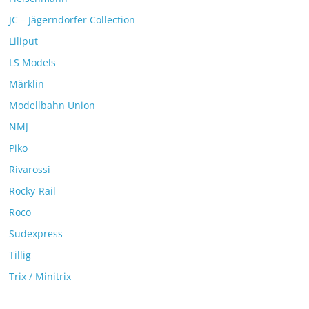
JC – Jägerndorfer Collection
Liliput
LS Models
Märklin
Modellbahn Union
NMJ
Piko
Rivarossi
Rocky-Rail
Roco
Sudexpress
Tillig
Trix / Minitrix