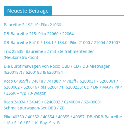
Neueste Beiträge
Baureihe E 19/119: Piko 21060
DB-Baureihe 215: Piko 22060 / 22064
DB-Baureihe E 410 / 184.1 / 184.0: Piko 21000 / 21004 / 21007
Trix 25535: Baureihe 52 mit Steifrahmentender
(Neukonstruktion)
Die Eurofimawagen von Roco: ÖBB / CD / DB-Mietwagen
(6200187) / 6200183 & 6200184
Roco 64859ff / 74818 / 74188 / 74783ff / 6200031 / 6200061 /
6200062 / 6200167 bis 6200171, 6200233: CD / DR / MAV / PKP
/ ZSSK – Y/B 70-Wagen
Roco 34034 / 34049 / 6240002 / 6240004 / 6240003:
Schmalspurwagen-Set ÖBB / ZB
Piko 40350 / 40352 / 40354 / 40355 / 40357: DB-/DRB-Baureihe
116 / E 16 / ES 1 K. Bay. Sts. B.