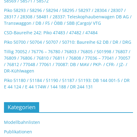
58569 / 58571 / 58572
Piko 58293 / 58296 / 58294 / 58295 / 58297 / 28304 / 28307 /
28317 / 28308 / 58481 / 28337: Teleskophaubenwagen DB AG /
Transwaggon / DB / FS / ÖBB / SBB (Cargo)/ VTG
CSD-Baureihe 242: Piko 47483 / 47482 / 47484
Piko 50700 / 50704 / 50707 / 50710: Baureihe 62 DB / DR / DRG
Tillig 70052 / 76776 – 76780 / 76803 / 76805 / 501998 / 76807 /
76809 / 76806 / 76810 / 76811 / 76808 / 77036 – 77041 / 70057
/ 76812 / 77048 / 77061 / 70087: DB / MAV / PKP- / CFR- / JZ- /
DR-Kühlwagen
Piko 51180 / 51184 / 51190 / 51187 / 51193: DB 144 001-5 / DR
E 44 124 / E 44 174W / 144 188 / DR 244 131
Kategorien
Modellbahnlisten
Publikationen