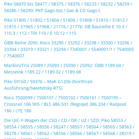
Piko 58470 bis 58477 / 58375 / 58376 / 58233 / 58232 / 58259 /
58286 / 58290: PKP Gags-t(x) / Gas & CD Gags-t
Piko 51800 / 51802 / 51804 / 51806 / 51808 / 51810 / 51812 /
51815 / 51965 / 51968 / 21716 / 21776: DB Baureihe E 10.3 /
110.3 / 112 / TRI 110 / E 10.12 / 115
ÖBB-Reihe 2095: Roco 33290 / 33292 / 33298 / 33300 / 33296 /
33304 / 33319 / 33321 / 33294 / 7340001 / 5540001/1 / 7540005
/ 7540007
Märklin/Trix 25089 / 25093 / 25090 / 25092: ÖBB 1189.04 /
Messelok 1189.22 / 1189.02 / 1189.08
Piko 59160 / 59376 – MaK G1206 (Northrail-
Ausführung/Swietelsky-RTS)
Roco 7500099 / 7500101 / 7500102 / 7500161 / 7500195 –
Crossrail 186 905 / BLS 486.501 /Regiojet 386.204 / Railpool
186 / LTE 186
Die UIC-Y-Wagen der CSD / CD / DR / UZ / SZD: Piko 58553 /
58554 / 58555 / 58556 / 58247 / 58557 / 58564 / 58565 / 58563 /
58278 / 58561 / 58562 / 58556 / 58566 / 58567 / 58568 / 28319 /