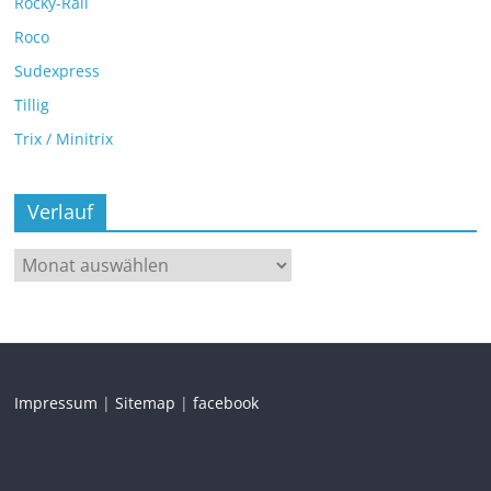
Rocky-Rail
Roco
Sudexpress
Tillig
Trix / Minitrix
Verlauf
Impressum
|
Sitemap
|
facebook