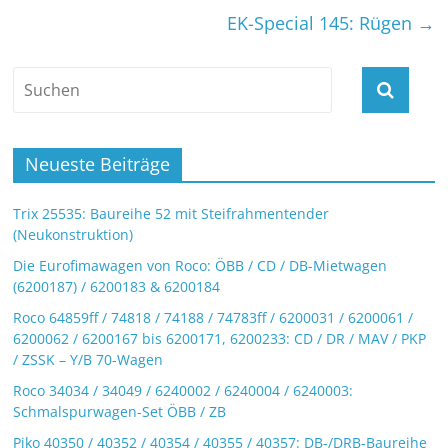
EK-Special 145: Rügen
→
Neueste Beiträge
Trix 25535: Baureihe 52 mit Steifrahmentender
(Neukonstruktion)
Die Eurofimawagen von Roco: ÖBB / CD / DB-Mietwagen
(6200187) / 6200183 & 6200184
Roco 64859ff / 74818 / 74188 / 74783ff / 6200031 / 6200061 /
6200062 / 6200167 bis 6200171, 6200233: CD / DR / MAV / PKP
/ ZSSK – Y/B 70-Wagen
Roco 34034 / 34049 / 6240002 / 6240004 / 6240003:
Schmalspurwagen-Set ÖBB / ZB
Piko 40350 / 40352 / 40354 / 40355 / 40357: DB-/DRB-Baureihe