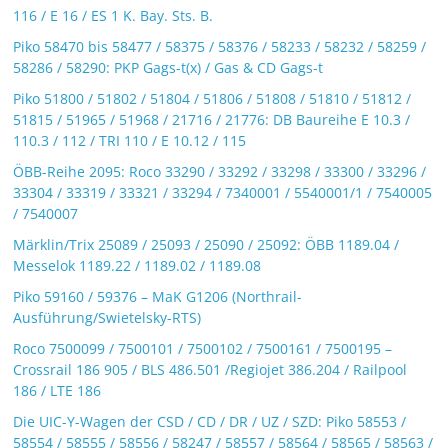
116 / E 16 / ES 1 K. Bay. Sts. B.
Piko 58470 bis 58477 / 58375 / 58376 / 58233 / 58232 / 58259 /
58286 / 58290: PKP Gags-t(x) / Gas & CD Gags-t
Piko 51800 / 51802 / 51804 / 51806 / 51808 / 51810 / 51812 /
51815 / 51965 / 51968 / 21716 / 21776: DB Baureihe E 10.3 /
110.3 / 112 / TRI 110 / E 10.12 / 115
ÖBB-Reihe 2095: Roco 33290 / 33292 / 33298 / 33300 / 33296 /
33304 / 33319 / 33321 / 33294 / 7340001 / 5540001/1 / 7540005
/ 7540007
Märklin/Trix 25089 / 25093 / 25090 / 25092: ÖBB 1189.04 /
Messelok 1189.22 / 1189.02 / 1189.08
Piko 59160 / 59376 – MaK G1206 (Northrail-
Ausführung/Swietelsky-RTS)
Roco 7500099 / 7500101 / 7500102 / 7500161 / 7500195 –
Crossrail 186 905 / BLS 486.501 /Regiojet 386.204 / Railpool
186 / LTE 186
Die UIC-Y-Wagen der CSD / CD / DR / UZ / SZD: Piko 58553 /
58554 / 58555 / 58556 / 58247 / 58557 / 58564 / 58565 / 58563 /