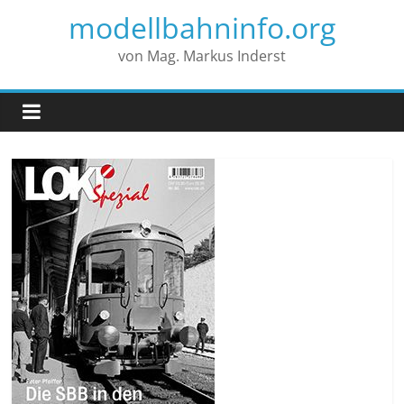
modellbahninfo.org
von Mag. Markus Inderst