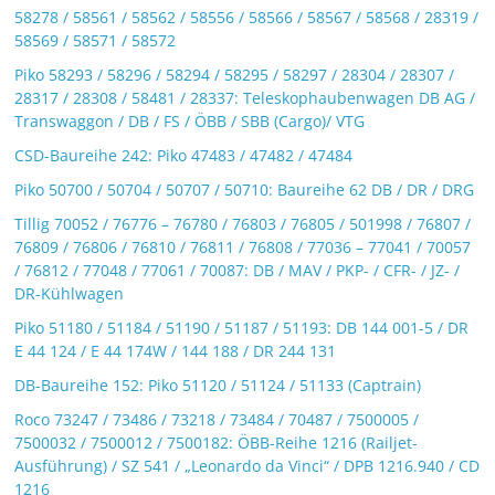
58278 / 58561 / 58562 / 58556 / 58566 / 58567 / 58568 / 28319 /
58569 / 58571 / 58572
Piko 58293 / 58296 / 58294 / 58295 / 58297 / 28304 / 28307 /
28317 / 28308 / 58481 / 28337: Teleskophaubenwagen DB AG /
Transwaggon / DB / FS / ÖBB / SBB (Cargo)/ VTG
CSD-Baureihe 242: Piko 47483 / 47482 / 47484
Piko 50700 / 50704 / 50707 / 50710: Baureihe 62 DB / DR / DRG
Tillig 70052 / 76776 – 76780 / 76803 / 76805 / 501998 / 76807 /
76809 / 76806 / 76810 / 76811 / 76808 / 77036 – 77041 / 70057
/ 76812 / 77048 / 77061 / 70087: DB / MAV / PKP- / CFR- / JZ- /
DR-Kühlwagen
Piko 51180 / 51184 / 51190 / 51187 / 51193: DB 144 001-5 / DR
E 44 124 / E 44 174W / 144 188 / DR 244 131
DB-Baureihe 152: Piko 51120 / 51124 / 51133 (Captrain)
Roco 73247 / 73486 / 73218 / 73484 / 70487 / 7500005 /
7500032 / 7500012 / 7500182: ÖBB-Reihe 1216 (Railjet-
Ausführung) / SZ 541 / „Leonardo da Vinci“ / DPB 1216.940 / CD
1216