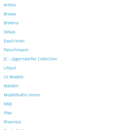
Artitec
Brawa
Brekina
Dekas
Exact-train
Fleischmann
JC – Jägerndorfer Collection
Liliput
LS Models
Märklin
Modellbahn Union
NMJ
Piko
Rivarossi