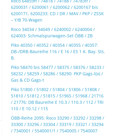
Roco 64859ff / 74818 / 74188 / 74783ff /
6200031 / 6200061 / 6200062 / 6200167 bis
6200171, 6200233: CD / DR / MAV / PKP / ZSSK
– Y/B 70-Wagen
Roco 34034 / 34049 / 6240002 / 6240004 /
624003: Schmalspurwagen-Set ÖBB / ZB
Piko 40350 / 40352 / 40354 / 40355 / 40357:
DB-/DRB-Baureihe 116 / E 16 / ES 1 K. Bay. Sts.
B.
Piko 58470 bis 58477 / 58375 / 58376 / 58233 /
58232 / 58259 / 58286 / 58290: PKP Gags-t(x) /
Gas & CD Gags-t
Piko 51800 / 51802 / 51804 / 51806 / 51808 /
51810 / 51812 / 51815 / 51965 / 51968 / 21716
/ 21776: DB Baureihe E 10.3 / 110.3 / 112 / TRI
110 / E 10.12 / 115
ÖBB-Reihe 2095: Roco 33290 / 33292 / 33298 /
33300 / 33296 / 33304 / 33319 / 33321 / 33294
/ 7340001 / 5540001/1 / 7540005 / 7540007