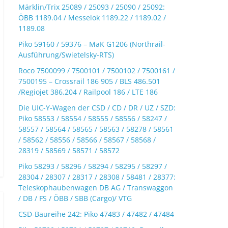
Märklin/Trix 25089 / 25093 / 25090 / 25092:
ÖBB 1189.04 / Messelok 1189.22 / 1189.02 /
1189.08
Piko 59160 / 59376 – MaK G1206 (Northrail-
Ausführung/Swietelsky-RTS)
Roco 7500099 / 7500101 / 7500102 / 7500161 /
7500195 – Crossrail 186 905 / BLS 486.501
/Regiojet 386.204 / Railpool 186 / LTE 186
Die UIC-Y-Wagen der CSD / CD / DR / UZ / SZD:
Piko 58553 / 58554 / 58555 / 58556 / 58247 /
58557 / 58564 / 58565 / 58563 / 58278 / 58561
/ 58562 / 58556 / 58566 / 58567 / 58568 /
28319 / 58569 / 58571 / 58572
Piko 58293 / 58296 / 58294 / 58295 / 58297 /
28304 / 28307 / 28317 / 28308 / 58481 / 28377:
Teleskophaubenwagen DB AG / Transwaggon
/ DB / FS / ÖBB / SBB (Cargo)/ VTG
CSD-Baureihe 242: Piko 47483 / 47482 / 47484