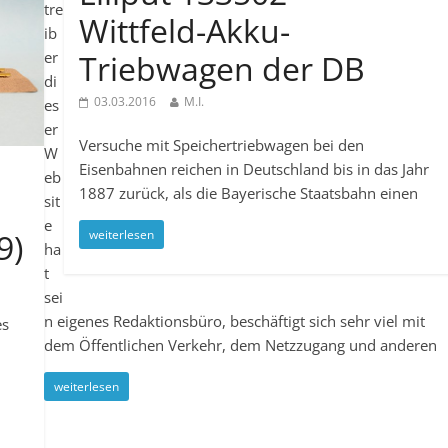
tre
Wittfeld-Akku-
ib
er
Triebwagen der DB
di
03.03.2016
M.I.
es
er
Versuche mit Speichertriebwagen bei den
W
Eisenbahnen reichen in Deutschland bis in das Jahr
eb
1887 zurück, als die Bayerische Staatsbahn einen
sit
e
9)
weiterlesen
ha
t
sei
n eigenes Redaktionsbüro, beschäftigt sich sehr viel mit
es
dem Öffentlichen Verkehr, dem Netzzugang und anderen
weiterlesen