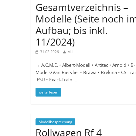
Gesamtverzeichnis –
Modelle (Seite noch i
Aufbau; bis inkl.
11/2024)
31.03.2026
M.I.
→ A.C.M.E. • Albert-Modell • Artitec • Arnold • B-
Models/Van Biervliet • Brawa • Brekina • CS-Trai
ESU • Exact-Train …
weiterlesen
Modellbesprechung
Rollwagen Rf 4