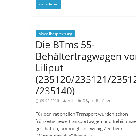
weiterlesen
Modellbesprechung
Die BTms 55-
Behältertragwagen vo
Liliput
(235120/235121/2351
/235140)
,
09.02.2016
M.I.
DB
pa-Behälter
Für den rationellen Transport wurden schon
frühzeitig neue Transportwagen und Behältniss
geschaffen, um möglichst wenig Zeit beim
„Warenumschlag“ liegen zu