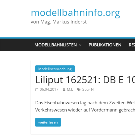
modellbahninfo.org
von Mag. Markus Inderst
MODELLBAHNLISTEN
PUBLIKATIONEN
RE
Modellbesprechung
Liliput 162521: DB E 1
06.04.2017
M.I.
Spur N
Das Eisenbahnwesen lag nach dem Zweiten Weltk
Verkehrswesen wieder auf Vordermann gebrach
weiterlesen