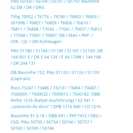
Piko 50700 / 50704 / 50707 / 50710: Baureihe
62 DB / DR / DRG
Tillig 70052 / 76776 – 76780 / 76803 / 76805 /
501998 / 76807 / 76809 / 76806 / 76810 /
76811 / 76808 / 77036 – 77041 / 70057 / 76812
/ 77048 / 77061 / 70087: DB / MAV / PKP- /
CFR- / JZ- / DR-Kühlwagen
Piko 51180 / 51184 / 51190 / 51187 / 51193: DB
144 001-5 / DR E 44 124 / E 44 174W / 144 188
/ DR 244 131
DB-Baureihe 152: Piko 51120 / 51124 / 51133
(Captrain)
Roco 73247 / 73486 / 73218 / 73484 / 70487 /
7500005 / 7500032 / 7500012 / 7500182: ÖBB-
Reihe 1216 (Railjet-Ausführung) / SZ 541 /
„Leonardo da Vinci“ / DPB 1216.940 / CD 1216
Baureihe 91.3-18 / ÖBB 691 / PKP TKi3 / DRG /
CSD: Piko 50730 / 50734 / 50740 / 50737 /
50743 / 50749 / 50746