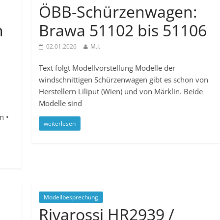
ÖBB-Schürzenwagen:
m
Brawa 51102 bis 51106
02.01.2026
M.I.
Text folgt Modellvorstellung Modelle der
windschnittigen Schürzenwagen gibt es schon von
Herstellern Liliput (Wien) und von Märklin. Beide
Modelle sind
n •
weiterlesen
Modellbesprechung
Rivarossi HR2939 /