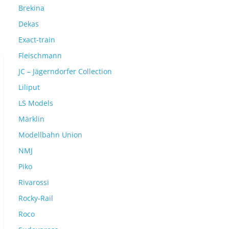
Brekina
Dekas
Exact-train
Fleischmann
JC – Jägerndorfer Collection
Liliput
LS Models
Märklin
Modellbahn Union
NMJ
Piko
Rivarossi
Rocky-Rail
Roco