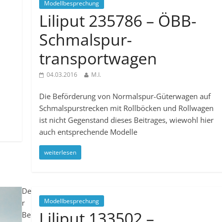
Modellbesprechung
Liliput 235786 – ÖBB-
Schmalspur­
transportwagen
04.03.2016
M.I.
Die Beförderung von Normalspur-Güterwagen auf
Schmalspurstrecken mit Rollböcken und Rollwagen
ist nicht Gegenstand dieses Beitrages, wiewohl hier
auch entsprechende Modelle
weiterlesen
De
Modellbesprechung
r
Liliput 133502 –
Be