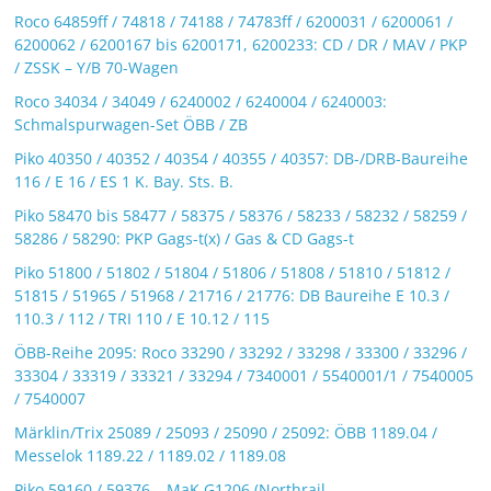
Roco 64859ff / 74818 / 74188 / 74783ff / 6200031 / 6200061 /
6200062 / 6200167 bis 6200171, 6200233: CD / DR / MAV / PKP
/ ZSSK – Y/B 70-Wagen
Roco 34034 / 34049 / 6240002 / 6240004 / 6240003:
Schmalspurwagen-Set ÖBB / ZB
Piko 40350 / 40352 / 40354 / 40355 / 40357: DB-/DRB-Baureihe
116 / E 16 / ES 1 K. Bay. Sts. B.
Piko 58470 bis 58477 / 58375 / 58376 / 58233 / 58232 / 58259 /
58286 / 58290: PKP Gags-t(x) / Gas & CD Gags-t
Piko 51800 / 51802 / 51804 / 51806 / 51808 / 51810 / 51812 /
51815 / 51965 / 51968 / 21716 / 21776: DB Baureihe E 10.3 /
110.3 / 112 / TRI 110 / E 10.12 / 115
ÖBB-Reihe 2095: Roco 33290 / 33292 / 33298 / 33300 / 33296 /
33304 / 33319 / 33321 / 33294 / 7340001 / 5540001/1 / 7540005
/ 7540007
Märklin/Trix 25089 / 25093 / 25090 / 25092: ÖBB 1189.04 /
Messelok 1189.22 / 1189.02 / 1189.08
Piko 59160 / 59376 – MaK G1206 (Northrail-