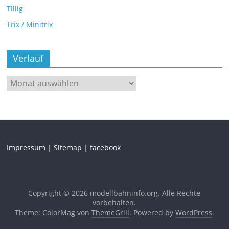
Tillig
Trix / Minitrix
Verlauf
Impressum
|
Sitemap
|
facebook
Copyright © 2026
modellbahninfo.org
. Alle Rechte
vorbehalten.
Theme: ColorMag von
ThemeGrill
. Powered by
WordPress
.