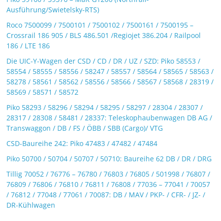
Ausführung/Swietelsky-RTS)
Roco 7500099 / 7500101 / 7500102 / 7500161 / 7500195 –
Crossrail 186 905 / BLS 486.501 /Regiojet 386.204 / Railpool
186 / LTE 186
Die UIC-Y-Wagen der CSD / CD / DR / UZ / SZD: Piko 58553 /
58554 / 58555 / 58556 / 58247 / 58557 / 58564 / 58565 / 58563 /
58278 / 58561 / 58562 / 58556 / 58566 / 58567 / 58568 / 28319 /
58569 / 58571 / 58572
Piko 58293 / 58296 / 58294 / 58295 / 58297 / 28304 / 28307 /
28317 / 28308 / 58481 / 28337: Teleskophaubenwagen DB AG /
Transwaggon / DB / FS / ÖBB / SBB (Cargo)/ VTG
CSD-Baureihe 242: Piko 47483 / 47482 / 47484
Piko 50700 / 50704 / 50707 / 50710: Baureihe 62 DB / DR / DRG
Tillig 70052 / 76776 – 76780 / 76803 / 76805 / 501998 / 76807 /
76809 / 76806 / 76810 / 76811 / 76808 / 77036 – 77041 / 70057
/ 76812 / 77048 / 77061 / 70087: DB / MAV / PKP- / CFR- / JZ- /
DR-Kühlwagen