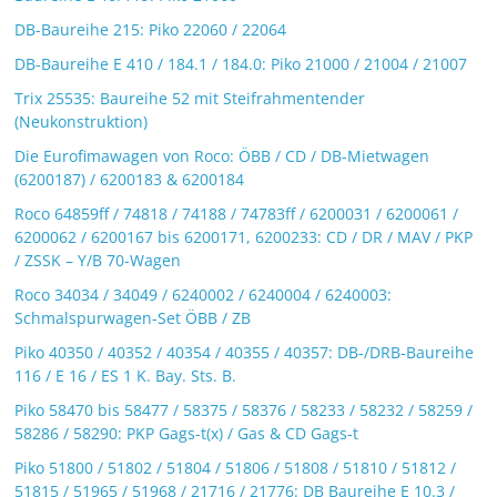
DB-Baureihe 215: Piko 22060 / 22064
DB-Baureihe E 410 / 184.1 / 184.0: Piko 21000 / 21004 / 21007
Trix 25535: Baureihe 52 mit Steifrahmentender
(Neukonstruktion)
Die Eurofimawagen von Roco: ÖBB / CD / DB-Mietwagen
(6200187) / 6200183 & 6200184
Roco 64859ff / 74818 / 74188 / 74783ff / 6200031 / 6200061 /
6200062 / 6200167 bis 6200171, 6200233: CD / DR / MAV / PKP
/ ZSSK – Y/B 70-Wagen
Roco 34034 / 34049 / 6240002 / 6240004 / 6240003:
Schmalspurwagen-Set ÖBB / ZB
Piko 40350 / 40352 / 40354 / 40355 / 40357: DB-/DRB-Baureihe
116 / E 16 / ES 1 K. Bay. Sts. B.
Piko 58470 bis 58477 / 58375 / 58376 / 58233 / 58232 / 58259 /
58286 / 58290: PKP Gags-t(x) / Gas & CD Gags-t
Piko 51800 / 51802 / 51804 / 51806 / 51808 / 51810 / 51812 /
51815 / 51965 / 51968 / 21716 / 21776: DB Baureihe E 10.3 /