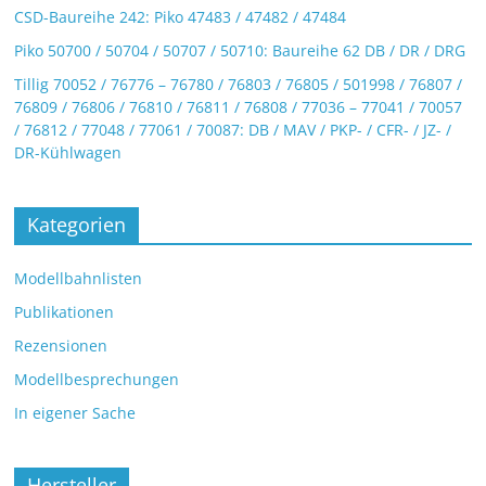
CSD-Baureihe 242: Piko 47483 / 47482 / 47484
Piko 50700 / 50704 / 50707 / 50710: Baureihe 62 DB / DR / DRG
Tillig 70052 / 76776 – 76780 / 76803 / 76805 / 501998 / 76807 /
76809 / 76806 / 76810 / 76811 / 76808 / 77036 – 77041 / 70057
/ 76812 / 77048 / 77061 / 70087: DB / MAV / PKP- / CFR- / JZ- /
DR-Kühlwagen
Kategorien
Modellbahnlisten
Publikationen
Rezensionen
Modellbesprechungen
In eigener Sache
Hersteller