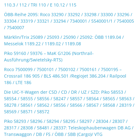
110.3 / 112 / TRI 110 / E 10.12 / 115
ÖBB-Reihe 2095: Roco 33290 / 33292 / 33298 / 33300 / 33296 /
33304 / 33319 / 33321 / 33294 / 7340001 / 5540001/1 / 7540005
/ 7540007
Märklin/Trix 25089 / 25093 / 25090 / 25092: ÖBB 1189.04 /
Messelok 1189.22 / 1189.02 / 1189.08
Piko 59160 / 59376 – MaK G1206 (Northrail-
Ausführung/Swietelsky-RTS)
Roco 7500099 / 7500101 / 7500102 / 7500161 / 7500195 –
Crossrail 186 905 / BLS 486.501 /Regiojet 386.204 / Railpool
186 / LTE 186
Die UIC-Y-Wagen der CSD / CD / DR / UZ / SZD: Piko 58553 /
58554 / 58555 / 58556 / 58247 / 58557 / 58564 / 58565 / 58563 /
58278 / 58561 / 58562 / 58556 / 58566 / 58567 / 58568 / 28319 /
58569 / 58571 / 58572
Piko 58293 / 58296 / 58294 / 58295 / 58297 / 28304 / 28307 /
28317 / 28308 / 58481 / 28337: Teleskophaubenwagen DB AG /
Transwaggon / DB / FS / ÖBB / SBB (Cargo)/ VTG