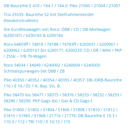
DB-Baureihe E 410 / 184.1 / 184.0: Piko 21000 / 21004 / 21007
Trix 25535: Baureihe 52 mit Steifrahmentender
(Neukonstruktion)
Die Eurofimawagen von Roco: ÖBB / CD / DB-Mietwagen
(6200187) / 6200183 & 6200184
Roco 64859ff / 74818 / 74188 / 74783ff / 6200031 / 6200061 /
6200062 / 6200167 bis 6200171, 6200233: CD / DR / MAV / PKP
/ ZSSK – Y/B 70-Wagen
Roco 34034 / 34049 / 6240002 / 6240004 / 6240003:
Schmalspurwagen-Set ÖBB / ZB
Piko 40350 / 40352 / 40354 / 40355 / 40357: DB-/DRB-Baureihe
116 / E 16 / ES 1 K. Bay. Sts. B.
Piko 58470 bis 58477 / 58375 / 58376 / 58233 / 58232 / 58259 /
58286 / 58290: PKP Gags-t(x) / Gas & CD Gags-t
Piko 51800 / 51802 / 51804 / 51806 / 51808 / 51810 / 51812 /
51815 / 51965 / 51968 / 21716 / 21776: DB Baureihe E 10.3 /
110.3 / 112 / TRI 110 / E 10.12 / 115