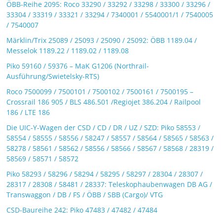
ÖBB-Reihe 2095: Roco 33290 / 33292 / 33298 / 33300 / 33296 /
33304 / 33319 / 33321 / 33294 / 7340001 / 5540001/1 / 7540005
/ 7540007
Märklin/Trix 25089 / 25093 / 25090 / 25092: ÖBB 1189.04 /
Messelok 1189.22 / 1189.02 / 1189.08
Piko 59160 / 59376 – MaK G1206 (Northrail-
Ausführung/Swietelsky-RTS)
Roco 7500099 / 7500101 / 7500102 / 7500161 / 7500195 –
Crossrail 186 905 / BLS 486.501 /Regiojet 386.204 / Railpool
186 / LTE 186
Die UIC-Y-Wagen der CSD / CD / DR / UZ / SZD: Piko 58553 /
58554 / 58555 / 58556 / 58247 / 58557 / 58564 / 58565 / 58563 /
58278 / 58561 / 58562 / 58556 / 58566 / 58567 / 58568 / 28319 /
58569 / 58571 / 58572
Piko 58293 / 58296 / 58294 / 58295 / 58297 / 28304 / 28307 /
28317 / 28308 / 58481 / 28337: Teleskophaubenwagen DB AG /
Transwaggon / DB / FS / ÖBB / SBB (Cargo)/ VTG
CSD-Baureihe 242: Piko 47483 / 47482 / 47484