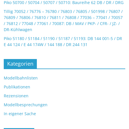
Piko 50700 / 50704 / 50707 / 50710: Baureihe 62 DB / DR / DRG
Tillig 70052 / 76776 – 76780 / 76803 / 76805 / 501998 / 76807 /
76809 / 76806 / 76810 / 76811 / 76808 / 77036 – 77041 / 70057
/ 76812 / 77048 / 77061 / 70087: DB / MAV / PKP- / CFR- / JZ- /
DR-Kühlwagen
Piko 51180 / 51184 / 51190 / 51187 / 51193: DB 144 001-5 / DR
E 44 124 / E 44 174W / 144 188 / DR 244 131
Kategorien
Modellbahnlisten
Publikationen
Rezensionen
Modellbesprechungen
In eigener Sache