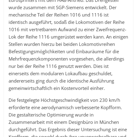
Eurosprinters mit dem HAB-Antrieb. Das Drehgestell
wurde zusammen mit SGP-Siemens entwickelt. Der
mechanische Teil der Reihen 1016 und 1116 ist
identisch ausgeführt, sodaß die Lokomotiven der Reihe
1016 mit vertretbarem Aufwand zu einer Zweifrequenz-
Lok der Reihe 1116 umgerüstet werden kann. An einigen
Stellen wurden hierzu bei beiden Lokomotivreihen
Befestigungsmöglichkeiten und Einbauräume für die
Mehrfrequenzkomponenten vorgesehen, die allerdings
nur bei der Reihe 1116 genutzt werden. Dies ist
einerseits dem modularen Lokaufbau geschuldet,
andererseits ging durch die identische Ausführung
gemeinwirtschaftlich ein Kostenvorteil einher.
Die festgelegte Höchstgeschwindigkeit von 230 km/h
erforderte eine aerodynamisch verbesserte Kopfform.
Die gestalterische Optimierung wurde in
Zusammenarbeit mit einem Designbüro in München
durchgeführt. Das Ergebnis dieser Untersuchung ist eine
Kopfform, die sowohl durch ihre unverwechselbare und