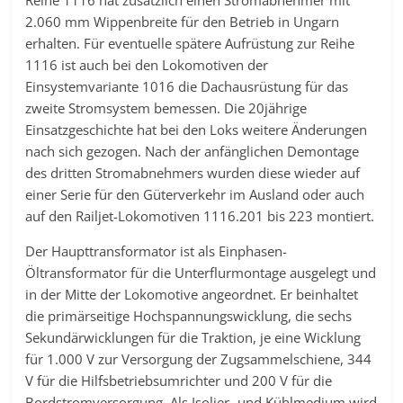
Reihe 1116 hat zusätzlich einen Stromabnehmer mit
2.060 mm Wippenbreite für den Betrieb in Ungarn
erhalten. Für eventuelle spätere Aufrüstung zur Reihe
1116 ist auch bei den Lokomotiven der
Einsystemvariante 1016 die Dachausrüstung für das
zweite Stromsystem bemessen. Die 20jährige
Einsatzgeschichte hat bei den Loks weitere Änderungen
nach sich gezogen. Nach der anfänglichen Demontage
des dritten Stromabnehmers wurden diese wieder auf
einer Serie für den Güterverkehr im Ausland oder auch
auf den Railjet-Lokomotiven 1116.201 bis 223 montiert.
Der Haupttransformator ist als Einphasen-
Öltransformator für die Unterflurmontage ausgelegt und
in der Mitte der Lokomotive angeordnet. Er beinhaltet
die primärseitige Hochspannungswicklung, die sechs
Sekundärwicklungen für die Traktion, je eine Wicklung
für 1.000 V zur Versorgung der Zugsammelschiene, 344
V für die Hilfsbetriebsumrichter und 200 V für die
Bordstromversorgung. Als Isolier- und Kühlmedium wird