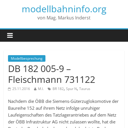
modellbahninfo.org
von Mag. Markus Inderst
Modellbesprechung
DB 182 005-9 –
Fleischmann 731122
,
,
25.11.2016
M.I.
BR 182
Spur N
Taurus
Nachdem die ÖBB die Siemens-Güterzuglokomotive der
Baureihe 152 auf ihrem Netz infolge unruhiger
Laufeigenschaften des Tatzlagerantriebes auf dem Netz
der ÖBB Infrastruktur AG nicht zulassen wollte, hat die