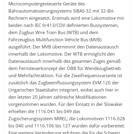
Microcomputergesteuerte Geräte des
Bahnautomatisierungssystems SIBAS 32 mit 32-Bit-
Rechnern eingesetzt. Erstmals wird eine Lokomotive mit
beiden nach IEC 9/413/CDV definierten Bussystemen,
dem Zugbus Wire Train Bus (WTB) und dem
Fahrzeugbus Multifunction Vehicle Bus (MVB)
ausgeführt. Der MVB übernimmt den Datenaustausch
innerhalb der Lokomotive. Der WTB ermöglicht den
Datenaustausch innerhalb des gesamten Zuges gemäß
dem Fernsteuerkonzept der ÖBB für Wendezugbetrieb
und Mehrfachtraktion. Für die Zweifrequenzvariante ist
zusätzlich das Zugbeeinflussungssystem EVM 120 der
Ungarischen Staatsbahn integriert, wobei auch hier in
den letzten 20 Jahren zahlreiche Modifikationen
vorgenommen wurden. Für den Einsatz in der Slowakei
erhielten die 1116.041 bis 049 das
Zugsicherungssystem MIREL; die Lokomotiven 1116.028
bis 040 und 1116.106 bis 127 wurden dafür vorbereitet.
Eine weitere Veränderung erfuhren die für die Schweiz