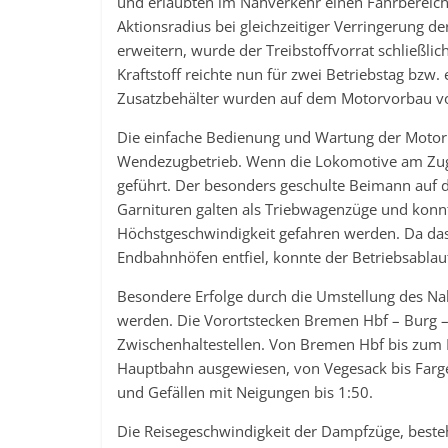
und erlaubten im Nahverkehr einen Fahrbereich
Aktionsradius bei gleichzeitiger Verringerung 
erweitern, wurde der Treibstoffvorrat schließlic
Kraftstoff reichte nun für zwei Betriebstag bzw.
Zusatzbehälter wurden auf dem Motorvorbau v
Die einfache Bedienung und Wartung der Motor
Wendezugbetrieb. Wenn die Lokomotive am Zuge
geführt. Der besonders geschulte Beimann auf der
Garnituren galten als Triebwagenzüge und konnt
Höchstgeschwindigkeit gefahren werden. Da d
Endbahnhöfen entfiel, konnte der Betriebsablau
Besondere Erfolge durch die Umstellung des Na
werden. Die Vorortstecken Bremen Hbf – Burg –
Zwischenhaltestellen. Von Bremen Hbf bis zum K
Hauptbahn ausgewiesen, von Vegesack bis Farge
und Gefällen mit Neigungen bis 1:50.
Die Reisegeschwindigkeit der Dampfzüge, beste