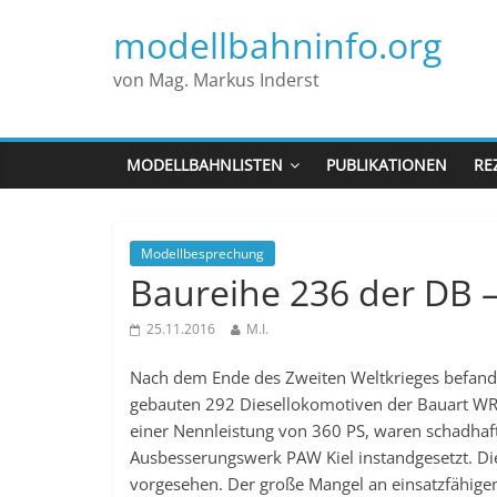
modellbahninfo.org
von Mag. Markus Inderst
MODELLBAHNLISTEN
PUBLIKATIONEN
RE
Modellbesprechung
Baureihe 236 der DB 
25.11.2016
M.I.
Nach dem Ende des Zweiten Weltkrieges befand 
gebauten 292 Diesellokomotiven der Bauart WR 
einer Nennleistung von 360 PS, waren schadha
Ausbesserungswerk PAW Kiel instandgesetzt. Di
vorgesehen. Der große Mangel an einsatzfähige