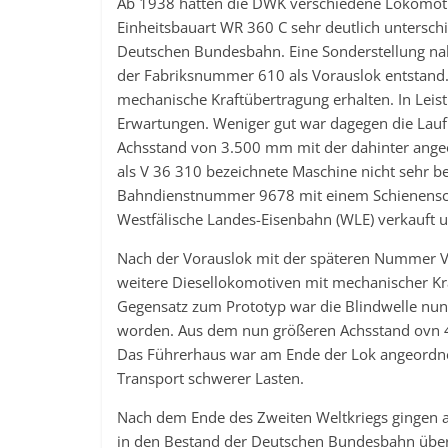
Ab 1938 hatten die DWK verschiedene Lokomotiv
Einheitsbauart WR 360 C sehr deutlich untersch
Deutschen Bundesbahn. Eine Sonderstellung nah
der Fabriksnummer 610 als Vorauslok entstand. 
mechanische Kraftübertragung erhalten. In Leis
Erwartungen. Weniger gut war dagegen die Lauf
Achsstand von 3.500 mm mit der dahinter ange
als V 36 310 bezeichnete Maschine nicht sehr 
Bahndienstnummer 9678 mit einem Schienenschle
Westfälische Landes-Eisenbahn (WLE) verkauft 
Nach der Vorauslok mit der späteren Nummer V 
weitere Diesellokomotiven mit mechanischer Kr
Gegensatz zum Prototyp war die Blindwelle nun
worden. Aus dem nun größeren Achsstand ovn 4.
Das Führerhaus war am Ende der Lok angeordnet,
Transport schwerer Lasten.
Nach dem Ende des Zweiten Weltkriegs gingen
in den Bestand der Deutschen Bundesbahn über,