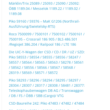
Märklin/Trix 25089 / 25093 / 25090 / 25092:
ÖBB 1189.04 / Messelok 1189.22 / 1189.02 /
1189.08
Piko 59160 / 59376 – MaK G1206 (Northrail-
Ausführung/Swietelsky-RTS)
Roco 7500099 / 7500101 / 7500102 / 7500161 /
7500195 – Crossrail 186 905 / BLS 486.501
/Regiojet 386.204 / Railpool 186 / LTE 186
Die UIC-Y-Wagen der CSD / CD / DR / UZ / SZD:
Piko 58553 / 58554 / 58555 / 58556 / 58247 /
58557 / 58564 / 58565 / 58563 / 58278 / 58561
/ 58562 / 58556 / 58566 / 58567 / 58568 /
28319 / 58569 / 58571 / 58572
Piko 58293 / 58296 / 58294 / 58295 / 58297 /
28304 / 28307 / 28317 / 28308 / 58481 / 28377:
Teleskophaubenwagen DB AG / Transwaggon
/ DB / FS / ÖBB / SBB (Cargo)/ VTG
CSD-Baureihe 242: Piko 47483 / 47482 / 47484