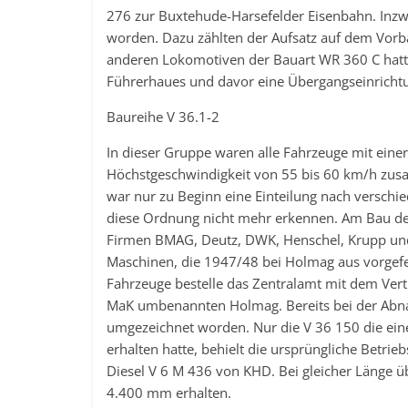
276 zur Buxtehude-Harsefelder Eisenbahn. Inz
worden. Dazu zählten der Aufsatz auf dem Vorb
anderen Lokomotiven der Bauart WR 360 C hatte
Führerhaues und davor eine Übergangseinricht
Baureihe V 36.1-2
In dieser Gruppe waren alle Fahrzeuge mit eine
Höchstgeschwindigkeit von 55 bis 60 km/h zus
war nur zu Beginn eine Einteilung nach versch
diese Ordnung nicht mehr erkennen. Am Bau 
Firmen BMAG, Deutz, DWK, Henschel, Krupp und 
Maschinen, die 1947/48 bei Holmag aus vorgefer
Fahrzeuge bestelle das Zentralamt mit dem Vert
MaK umbenannten Holmag. Bereits bei der Abna
umgezeichnet worden. Nur die V 36 150 die ei
erhalten hatte, behielt die ursprüngliche Betr
Diesel V 6 M 436 von KHD. Bei gleicher Länge ü
4.400 mm erhalten.