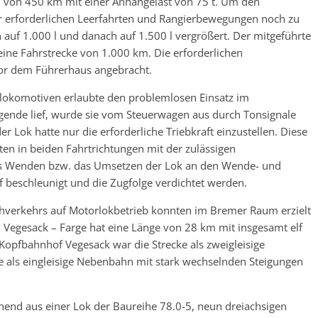
 von 450 km mit einer Anhängelast von 75 t. Um den
der erforderlichen Leerfahrten und Rangierbewegungen noch zu
h auf 1.000 l und danach auf 1.500 l vergrößert. Der mitgeführte
 eine Fahrstrecke von 1.000 km. Die erforderlichen
or dem Führerhaus angebracht.
lokomotiven erlaubte den problemlosen Einsatz im
nde lief, wurde sie vom Steuerwagen aus durch Tonsignale
 Lok hatte nur die erforderliche Triebkraft einzustellen. Diese
en in beiden Fahrtrichtungen mit der zulässigen
as Wenden bzw. das Umsetzen der Lok an den Wende- und
f beschleunigt und die Zugfolge verdichtet werden.
hverkehrs auf Motorlokbetrieb konnten im Bremer Raum erzielt
 Vegesack – Farge hat eine Länge von 28 km mit insgesamt elf
opfbahnhof Vegesack war die Strecke als zweigleisige
 als eingleisige Nebenbahn mit stark wechselnden Steigungen
hend aus einer Lok der Baureihe 78.0-5, neun dreiachsigen