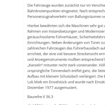
Die Fahrzeuge wurden zunächst nur im Verschie
Bahnknotenpunkten eingesetzt. Nach entsprech
Personenzugnahverkehr von Ballungsräumen v
Hierbei bewährten sich die Maschinen sehr gut
Rahmen von Instandsetzungen und Modernisierung
geräuschisolierte Führerhäuser, Sicherheitsfah
Einrichtungen. Neben Änderungen von Türen z
zahlreichen Fahrzeugen das Führerhausdach auf
errichtet, der eine viel bessere Streckensicht e
und Anzeigeinstrumente mußten entsprechend hö
„Kanzeln“ mitunter recht stark voneinander. Völ
ursprüngliche Tonnendach entfiel ganz, die S
Aufbau mit kleinem Schutzdach verlängert. Die 
Lok blieb ein Einzelstück und wurde nach Einsä
Dezember 1977 ausgemustert.
Baureihe V 36.3