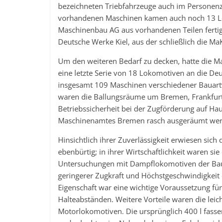
bezeichneten Triebfahrzeuge auch im Personenz
vorhandenen Maschinen kamen auch noch 13 Loks
Maschinenbau AG aus vorhandenen Teilen fertig
Deutsche Werke Kiel, aus der schließlich die Ma
Um den weiteren Bedarf zu decken, hatte die 
eine letzte Serie von 18 Lokomotiven an die Deu
insgesamt 109 Maschinen verschiedener Bauartv
waren die Ballungsräume um Bremen, Frankfurt
Betriebssicherheit bei der Zugförderung auf 
Maschinenamtes Bremen rasch ausgeräumt wer
Hinsichtlich ihrer Zuverlässigkeit erwiesen si
ebenbürtig; in ihrer Wirtschaftlichkeit waren 
Untersuchungen mit Dampflokomotiven der Baur
geringerer Zugkraft und Höchstgeschwindigkeit
Eigenschaft war eine wichtige Voraussetzung fü
Halteabständen. Weitere Vorteile waren die leic
Motorlokomotiven. Die ursprünglich 400 l fasse