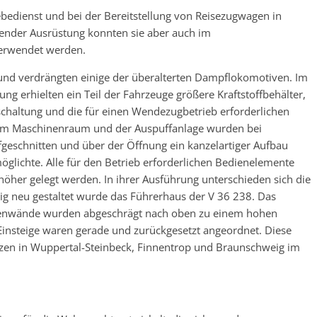
bedienst und bei der Bereitstellung von Reisezugwagen in
ender Ausrüstung konnten sie aber auch im
erwendet werden.
 und verdrängten einige der überalterten Dampflokomotiven. Im
 erhielten ein Teil der Fahrzeuge größere Kraftstoffbehälter,
rschaltung und die für einen Wendezugbetrieb erforderlichen
um Maschinenraum und der Auspuffanlage wurden bei
geschnitten und über der Öffnung ein kanzelartiger Aufbau
rmöglichte. Alle für den Betrieb erforderlichen Bedienelemente
her gelegt werden. In ihrer Ausführung unterschieden sich die
lig neu gestaltet wurde das Führerhaus der V 36 238. Das
eitenwände wurden abgeschrägt nach oben zu einem hohen
Einsteige waren gerade und zurückgesetzt angeordnet. Diese
tzen in Wuppertal-Steinbeck, Finnentrop und Braunschweig im