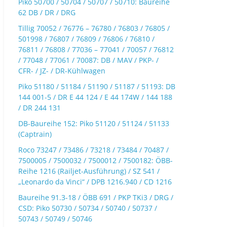
Piko 50700 / 50704 / 50707 / 50710: Baureihe
62 DB / DR / DRG
Tillig 70052 / 76776 – 76780 / 76803 / 76805 /
501998 / 76807 / 76809 / 76806 / 76810 /
76811 / 76808 / 77036 – 77041 / 70057 / 76812
/ 77048 / 77061 / 70087: DB / MAV / PKP- /
CFR- / JZ- / DR-Kühlwagen
Piko 51180 / 51184 / 51190 / 51187 / 51193: DB
144 001-5 / DR E 44 124 / E 44 174W / 144 188
/ DR 244 131
DB-Baureihe 152: Piko 51120 / 51124 / 51133
(Captrain)
Roco 73247 / 73486 / 73218 / 73484 / 70487 /
7500005 / 7500032 / 7500012 / 7500182: ÖBB-
Reihe 1216 (Railjet-Ausführung) / SZ 541 /
„Leonardo da Vinci“ / DPB 1216.940 / CD 1216
Baureihe 91.3-18 / ÖBB 691 / PKP TKi3 / DRG /
CSD: Piko 50730 / 50734 / 50740 / 50737 /
50743 / 50749 / 50746