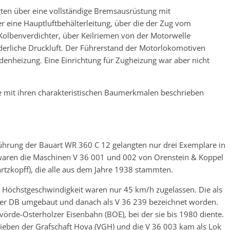
gten über eine vollständige Bremsausrüstung mit
 eine Hauptluftbehälterleitung, über die der Zug vom
olbenverdichter, über Keilriemen von der Motorwelle
rderliche Druckluft. Der Führerstand der Motorlokomotiven
enheizung. Eine Einrichtung für Zugheizung war aber nicht
e mit ihren charakteristischen Baumerkmalen beschrieben
sführung der Bauart WR 360 C 12 gelangten nur drei Exemplare in
aren die Maschinen V 36 001 und 002 von Orenstein & Koppel
tzkopff), die alle aus dem Jahre 1938 stammten.
s Höchstgeschwindigkeit waren nur 45 km/h zugelassen. Die als
er DB umgebaut und danach als V 36 239 bezeichnet worden.
örde-Osterholzer Eisenbahn (BOE), bei der sie bis 1980 diente.
ieben der Grafschaft Hoya (VGH) und die V 36 003 kam als Lok