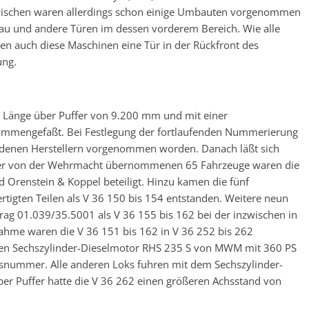
wischen waren allerdings schon einige Umbauten vorgenommen
au und andere Türen im dessen vorderem Bereich. Wie alle
n auch diese Maschinen eine Tür in der Rückfront des
ung.
r Länge über Puffer von 9.200 mm und mit einer
ammengefaßt. Bei Festlegung der fortlaufenden Nummerierung
iedenen Herstellern vorgenommen worden. Danach läßt sich
der von der Wehrmacht übernommenen 65 Fahrzeuge waren die
Orenstein & Koppel beteiligt. Hinzu kamen die fünf
tigten Teilen als V 36 150 bis 154 entstanden. Weitere neun
rag 01.039/35.5001 als V 36 155 bis 162 bei der inzwischen in
hme waren die V 36 151 bis 162 in V 36 252 bis 262
nen Sechszylinder-Dieselmotor RHS 235 S von MWM mit 360 PS
iebsnummer. Alle anderen Loks fuhren mit dem Sechszylinder-
ber Puffer hatte die V 36 262 einen größeren Achsstand von