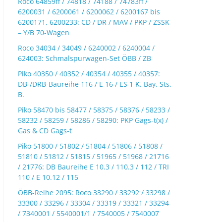
Roco 64859ff / 74818 / 74188 / 74783ff /
6200031 / 6200061 / 6200062 / 6200167 bis
6200171, 6200233: CD / DR / MAV / PKP / ZSSK
– Y/B 70-Wagen
Roco 34034 / 34049 / 6240002 / 6240004 /
624003: Schmalspurwagen-Set ÖBB / ZB
Piko 40350 / 40352 / 40354 / 40355 / 40357:
DB-/DRB-Baureihe 116 / E 16 / ES 1 K. Bay. Sts.
B.
Piko 58470 bis 58477 / 58375 / 58376 / 58233 /
58232 / 58259 / 58286 / 58290: PKP Gags-t(x) /
Gas & CD Gags-t
Piko 51800 / 51802 / 51804 / 51806 / 51808 /
51810 / 51812 / 51815 / 51965 / 51968 / 21716
/ 21776: DB Baureihe E 10.3 / 110.3 / 112 / TRI
110 / E 10.12 / 115
ÖBB-Reihe 2095: Roco 33290 / 33292 / 33298 /
33300 / 33296 / 33304 / 33319 / 33321 / 33294
/ 7340001 / 5540001/1 / 7540005 / 7540007