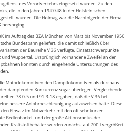
ugdienst des Vorortverkehrs eingesetzt wurden. Zu den
, die in den Jahren 1947/48 in der Holsteinischen
gestellt wurden. Die Holmag war die Nachfolgerin der Firma
K hervorging.
MaK im Auftrag des BZA München von März bis November 1950
tsche Bundesbahn geliefert, die damit schließlich über
arianten der Baureihe V 36 verfügte. Einsatzschwerpunkte
 und Wuppertal. Ursprünglich vorhandene Zweifel an der
Hauptbahnen konnten durch eingehende Untersuchungen des
den.
ch die Motorlokomotiven den Dampflokomotiven als durchaus
sie der dampfenden Konkurrenz sogar überlegen. Vergleichende
eihen 78.0-5 und 91.3-18 ergaben, daß die V 36 bei
 eine bessere Anfahrbeschleunigung aufzuweisen hatte. Diese
r den Einsatz im Nahverkehr mit den oft sehr kurzen
hte Bedienbarkeit und der große Aktionsradius der
nden Kraftstoffbehälter wurden zunächst auf 700 l vergrößert