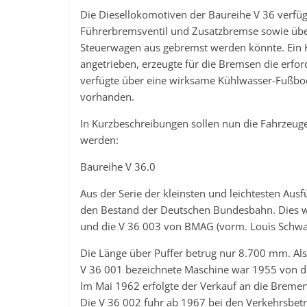
Die Diesellokomotiven der Baureihe V 36 verfü
Führerbremsventil und Zusatzbremse sowie über
Steuerwagen aus gebremst werden könnte. Ein K
angetrieben, erzeugte für die Bremsen die erfo
verfügte über eine wirksame Kühlwasser-Fußbod
vorhanden.
In Kurzbeschreibungen sollen nun die Fahrzeug
werden:
Baureihe V 36.0
Aus der Serie der kleinsten und leichtesten Au
den Bestand der Deutschen Bundesbahn. Dies w
und die V 36 003 von BMAG (vorm. Louis Schwar
Die Länge über Puffer betrug nur 8.700 mm. Al
V 36 001 bezeichnete Maschine war 1955 von d
Im Mai 1962 erfolgte der Verkauf an die Bremerv
Die V 36 002 fuhr ab 1967 bei den Verkehrsbetr