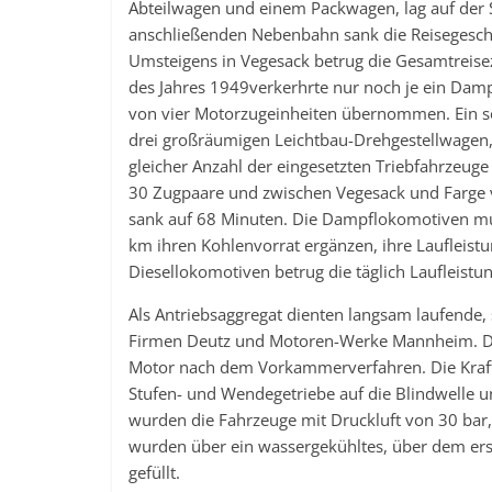
Abteilwagen und einem Packwagen, lag auf der 
anschließenden Nebenbahn sank die Reisegeschw
Umsteigens in Vegesack betrug die Gesamtreis
des Jahres 1949verkerhrte nur noch je ein Da
von vier Motorzugeinheiten übernommen. Ein so
drei großräumigen Leichtbau-Drehgestellwagen, 
gleicher Anzahl der eingesetzten Triebfahrzeu
30 Zugpaare und zwischen Vegesack und Farge v
sank auf 68 Minuten. Die Dampflokomotiven mu
km ihren Kohlenvorrat ergänzen, ihre Laufleistu
Diesellokomotiven betrug die täglich Laufleist
Als Antriebsaggregat dienten langsam laufende,
Firmen Deutz und Motoren-Werke Mannheim. Der
Motor nach dem Vorkammerverfahren. Die Kraft
Stufen- und Wendegetriebe auf die Blindwelle u
wurden die Fahrzeuge mit Druckluft von 30 bar, 
wurden über ein wassergekühltes, über dem ers
gefüllt.