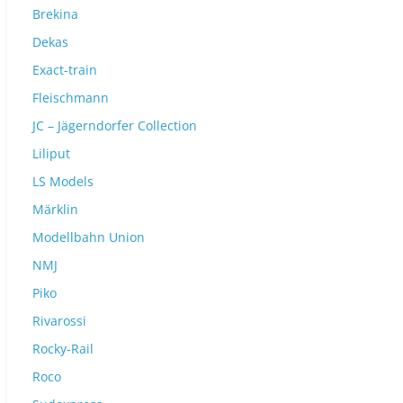
Brekina
Dekas
Exact-train
Fleischmann
JC – Jägerndorfer Collection
Liliput
LS Models
Märklin
Modellbahn Union
NMJ
Piko
Rivarossi
Rocky-Rail
Roco