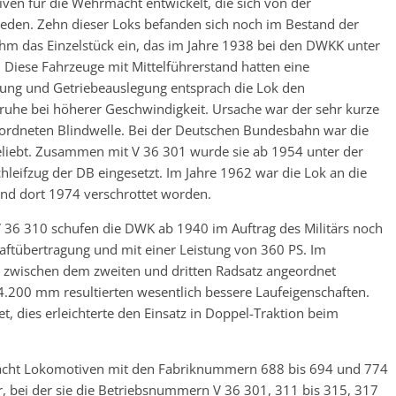
en für die Wehrmacht entwickelt, die sich von der
ieden. Zehn dieser Loks befanden sich noch im Bestand der
m das Einzelstück ein, das im Jahre 1938 bei den DWKK unter
Diese Fahrzeuge mit Mittelführerstand hatten eine
tung und Getriebeauslegung entsprach die Lok den
ruhe bei höherer Geschwindigkeit. Ursache war der sehr kurze
ordneten Blindwelle. Bei der Deutschen Bundesbahn war die
beliebt. Zusammen mit V 36 301 wurde sie ab 1954 unter der
ifzug der DB eingesetzt. Im Jahre 1962 war die Lok an die
und dort 1974 verschrottet worden.
36 310 schufen die DWK ab 1940 im Auftrag des Militärs noch
aftübertragung und mit einer Leistung von 360 PS. Im
 zwischen dem zweiten und dritten Radsatz angeordnet
200 mm resultierten wesentlich bessere Laufeigenschaften.
 dies erleichterte den Einsatz in Doppel-Traktion beim
 acht Lokomotiven mit den Fabriknummern 688 bis 694 und 774
 bei der sie die Betriebsnummern V 36 301, 311 bis 315, 317