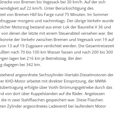
Strecke von Bremen bis Vegesack bei 30 km/h. Auf der sich
indigkeit auf 22 km/h. Unter Berücksichtigung des
ezeit von Bremen Hbf bis Farge rund 75 Minuten. Im Sommer
mpfzugpaar morgens und nachmittags. Der übrige Verkehr wurde
lcher Motorzug bestand aus einer Lok der Baureihe V 36 und
von denen der letzte mit einem Steuerabteil versehen war. Bei
ge konnte der Verkehr zwischen Bremen und Vegesack von 19 auf
on 13 auf 19 Zugpaare verdichtet werden. Die Gesamtreisezeit
ßten nach 70 bis 100 km Wasser fassen und nach 200 bis 300
ngen lagen bei 216 km je Betriebstag. Bei den
ung dagegen bei 342 km.
 stehend angeordnete Sechszylinder-Viertakt-Dieselmotoren der
 KHD-Motor arbeitet mit direkter Einspritzung, der MWM-
übertragung erfolgte über Voith-Strömungsgetriebe durch das
nd von dort über Kuppelstanden auf die Räder. Angelassen
die in zwei Stahlflaschen gespeichert war. Diese Flaschen
ten Zylinder angeordnetes Ladeventil bei laufendem Motor