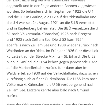
der Elektrifizierung der Mariazellerbahn teilweise
abgestellt und in der Folge anderen Bahnen zugewiesen
worden. So befanden sich im September 1922 die U 1
und die U 3 in Gmünd, die U 2 auf der Ybbstalbahn und
die U 4 war seit 24. August 1921 an die StLB vermietet
und in Kapfenberg beheimatet. Die BBÖ versetzten die U
51 nach Völkermarkt-Kühnsdorf, 1925 nach Bregenz
und 1928 nach Zell am See. Die U 52 kam 1924
ebenfalls nach Zell am See und 1938 wieder zurück nach
Waidhofen an der Ybbs. Im Frühjahr 1926 fuhr diese Lok
kurze Zeit auf der Strecke Mixnitz – St. Erhard. Die U 53
blieb in Gmünd, die U 54 kehrte gegen Jahresende 1922
auf die Mariazellerbahn zurück, fuhr dann aber im
Waldviertel, ab 1930 auf der Vellachtalbahn, dazwischen
kurzfristig auch auf der Gurktalbahn. Die U 55 kam nach
Völkermarkt-Kühnsdorf, die U 56 vorübergehend nach
Zell am See. Letztere kehrte aber bald nach Gmünd
zurück.
Nach der Okkupation Österreichs durch das Deutsche