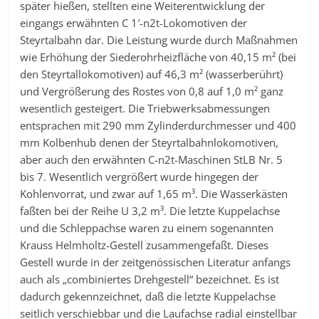
später hießen, stellten eine Weiterentwicklung der
eingangs erwähnten C 1′-n2t-Lokomotiven der
Steyrtalbahn dar. Die Leistung wurde durch Maßnahmen
wie Erhöhung der Siederohrheizfläche von 40,15 m² (bei
den Steyrtallokomotiven) auf 46,3 m² (wasserberührt)
und Vergrößerung des Rostes von 0,8 auf 1,0 m² ganz
wesentlich gesteigert. Die Triebwerksabmessungen
entsprachen mit 290 mm Zylinderdurchmesser und 400
mm Kolbenhub denen der Steyrtalbahnlokomotiven,
aber auch den erwähnten C-n2t-Maschinen StLB Nr. 5
bis 7. Wesentlich vergrößert wurde hingegen der
Kohlenvorrat, und zwar auf 1,65 m³. Die Wasserkästen
faßten bei der Reihe U 3,2 m³. Die letzte Kuppelachse
und die Schleppachse waren zu einem sogenannten
Krauss Helmholtz-Gestell zusammengefaßt. Dieses
Gestell wurde in der zeitgenössischen Literatur anfangs
auch als „combiniertes Drehgestell“ bezeichnet. Es ist
dadurch gekennzeichnet, daß die letzte Kuppelachse
seitlich verschiebbar und die Laufachse radial einstellbar