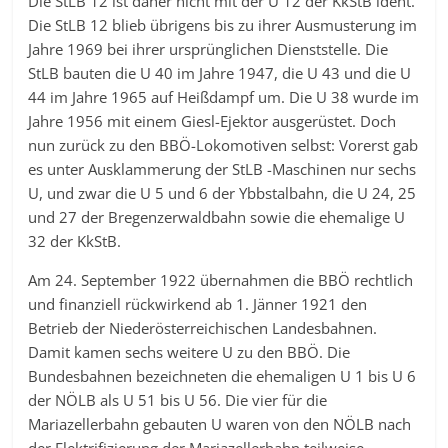
Die StLB 12 ist daher nicht mit der U 12 der KkStB ident.
Die StLB 12 blieb übrigens bis zu ihrer Ausmusterung im
Jahre 1969 bei ihrer ursprünglichen Dienststelle. Die
StLB bauten die U 40 im Jahre 1947, die U 43 und die U
44 im Jahre 1965 auf Heißdampf um. Die U 38 wurde im
Jahre 1956 mit einem Giesl-Ejektor ausgerüstet. Doch
nun zurück zu den BBÖ-Lokomotiven selbst: Vorerst gab
es unter Ausklammerung der StLB -Maschinen nur sechs
U, und zwar die U 5 und 6 der Ybbstalbahn, die U 24, 25
und 27 der Bregenzerwaldbahn sowie die ehemalige U
32 der KkStB.
Am 24. September 1922 übernahmen die BBÖ rechtlich
und finanziell rückwirkend ab 1. Jänner 1921 den
Betrieb der Niederösterreichischen Landesbahnen.
Damit kamen sechs weitere U zu den BBÖ. Die
Bundesbahnen bezeichneten die ehemaligen U 1 bis U 6
der NÖLB als U 51 bis U 56. Die vier für die
Mariazellerbahn gebauten U waren von den NÖLB nach