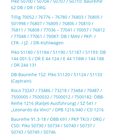
Piko 50700 / 50704 / 50707 / 50710: Baureihe
62 DB / DR / DRG
Tillig 70052 / 76776 – 76780 / 76803 / 76805 /
501998 / 76807 / 76809 / 76806 / 76810 /
76811 / 76808 / 77036 – 77041 / 70057 / 76812
/ 77048 / 77061 / 70087: DB / MAV / PKP- /
CFR- / JZ- / DR-Kühlwagen
Piko 51180 / 51184 / 51190 / 51187 / 51193: DB
144 001-5 / DR E 44 124 / E 44 174W / 144 188
/ DR 244 131
DB-Baureihe 152: Piko 51120 / 51124 / 51133
(Captrain)
Roco 73247 / 73486 / 73218 / 73484 / 70487 /
7500005 / 7500032 / 7500012 / 7500182: ÖBB-
Reihe 1216 (Railjet-Ausführung) / SZ 541 /
„Leonardo da Vinci“ / DPB 1216.940 / CD 1216
Baureihe 91.3-18 / ÖBB 691 / PKP TKi3 / DRG /
CSD: Piko 50730 / 50734 / 50740 / 50737 /
50743 / 50749 / 50746