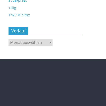
Sudexpress
Tillig
Trix / Minitrix
Verlauf