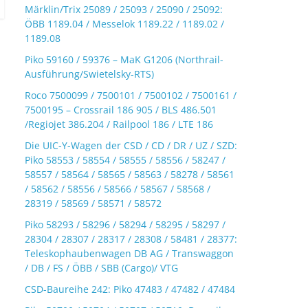
Märklin/Trix 25089 / 25093 / 25090 / 25092:
ÖBB 1189.04 / Messelok 1189.22 / 1189.02 /
1189.08
Piko 59160 / 59376 – MaK G1206 (Northrail-
Ausführung/Swietelsky-RTS)
Roco 7500099 / 7500101 / 7500102 / 7500161 /
7500195 – Crossrail 186 905 / BLS 486.501
/Regiojet 386.204 / Railpool 186 / LTE 186
Die UIC-Y-Wagen der CSD / CD / DR / UZ / SZD:
Piko 58553 / 58554 / 58555 / 58556 / 58247 /
58557 / 58564 / 58565 / 58563 / 58278 / 58561
/ 58562 / 58556 / 58566 / 58567 / 58568 /
28319 / 58569 / 58571 / 58572
Piko 58293 / 58296 / 58294 / 58295 / 58297 /
28304 / 28307 / 28317 / 28308 / 58481 / 28377:
Teleskophaubenwagen DB AG / Transwaggon
/ DB / FS / ÖBB / SBB (Cargo)/ VTG
CSD-Baureihe 242: Piko 47483 / 47482 / 47484