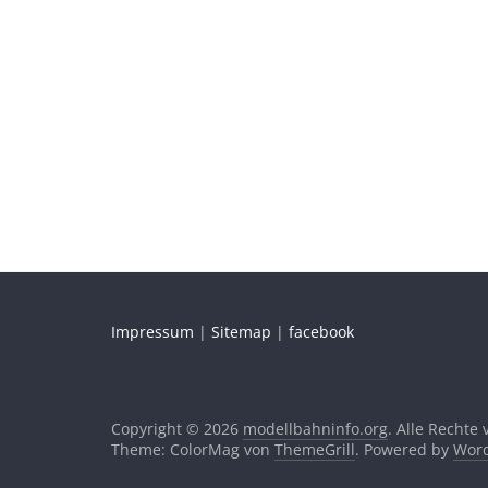
Impressum
|
Sitemap
|
facebook
Copyright © 2026
modellbahninfo.org
. Alle Rechte
Theme: ColorMag von
ThemeGrill
. Powered by
Word