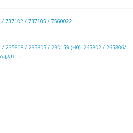
/ 737102 / 737105 / 7560022
2 / 235808 / 235805 / 230159 (H0), 265802 / 265806/
rwagen
→