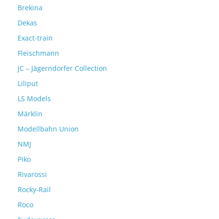
Brekina
Dekas
Exact-train
Fleischmann
JC – Jägerndorfer Collection
Liliput
LS Models
Märklin
Modellbahn Union
NMJ
Piko
Rivarossi
Rocky-Rail
Roco