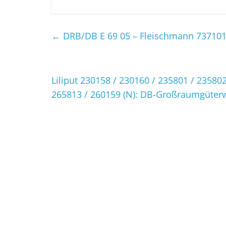
←
DRB/DB E 69 05 – Fleischmann 737101 
Liliput 230158 / 230160 / 235801 / 23580
265813 / 260159 (N): DB-Großraumgüte