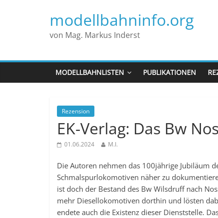
modellbahninfo.org
von Mag. Markus Inderst
MODELLBAHNLISTEN
PUBLIKATIONEN
RE
Rezension
EK-Verlag: Das Bw No
01.06.2024
M.I.
Die Autoren nehmen das 100jährige Jubiläum de
Schmalspurlokomotiven näher zu dokumentieren
ist doch der Bestand des Bw Wilsdruff nach Nos
mehr Diesellokomotiven dorthin und lösten da
endete auch die Existenz dieser Dienststelle. Da