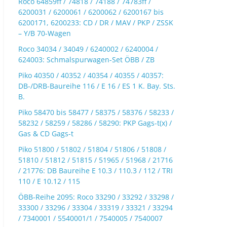
Roco 64859ff / 74818 / 74188 / 74783ff /
6200031 / 6200061 / 6200062 / 6200167 bis
6200171, 6200233: CD / DR / MAV / PKP / ZSSK
– Y/B 70-Wagen
Roco 34034 / 34049 / 6240002 / 6240004 /
624003: Schmalspurwagen-Set ÖBB / ZB
Piko 40350 / 40352 / 40354 / 40355 / 40357:
DB-/DRB-Baureihe 116 / E 16 / ES 1 K. Bay. Sts.
B.
Piko 58470 bis 58477 / 58375 / 58376 / 58233 /
58232 / 58259 / 58286 / 58290: PKP Gags-t(x) /
Gas & CD Gags-t
Piko 51800 / 51802 / 51804 / 51806 / 51808 /
51810 / 51812 / 51815 / 51965 / 51968 / 21716
/ 21776: DB Baureihe E 10.3 / 110.3 / 112 / TRI
110 / E 10.12 / 115
ÖBB-Reihe 2095: Roco 33290 / 33292 / 33298 /
33300 / 33296 / 33304 / 33319 / 33321 / 33294
/ 7340001 / 5540001/1 / 7540005 / 7540007