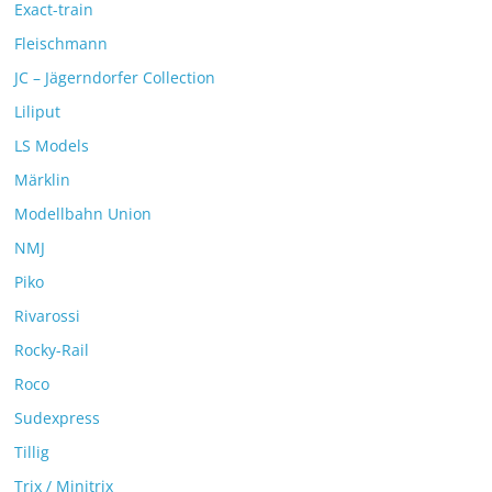
Exact-train
Fleischmann
JC – Jägerndorfer Collection
Liliput
LS Models
Märklin
Modellbahn Union
NMJ
Piko
Rivarossi
Rocky-Rail
Roco
Sudexpress
Tillig
Trix / Minitrix