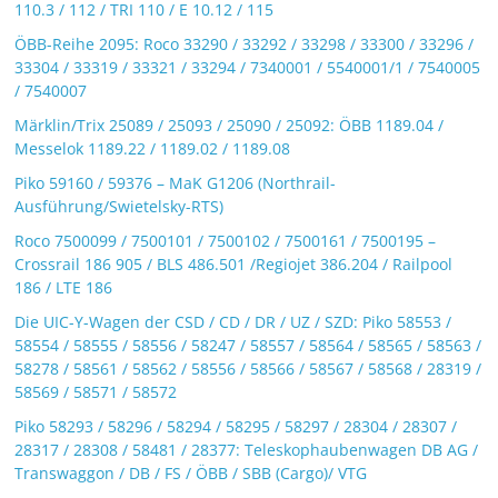
110.3 / 112 / TRI 110 / E 10.12 / 115
ÖBB-Reihe 2095: Roco 33290 / 33292 / 33298 / 33300 / 33296 /
33304 / 33319 / 33321 / 33294 / 7340001 / 5540001/1 / 7540005
/ 7540007
Märklin/Trix 25089 / 25093 / 25090 / 25092: ÖBB 1189.04 /
Messelok 1189.22 / 1189.02 / 1189.08
Piko 59160 / 59376 – MaK G1206 (Northrail-
Ausführung/Swietelsky-RTS)
Roco 7500099 / 7500101 / 7500102 / 7500161 / 7500195 –
Crossrail 186 905 / BLS 486.501 /Regiojet 386.204 / Railpool
186 / LTE 186
Die UIC-Y-Wagen der CSD / CD / DR / UZ / SZD: Piko 58553 /
58554 / 58555 / 58556 / 58247 / 58557 / 58564 / 58565 / 58563 /
58278 / 58561 / 58562 / 58556 / 58566 / 58567 / 58568 / 28319 /
58569 / 58571 / 58572
Piko 58293 / 58296 / 58294 / 58295 / 58297 / 28304 / 28307 /
28317 / 28308 / 58481 / 28377: Teleskophaubenwagen DB AG /
Transwaggon / DB / FS / ÖBB / SBB (Cargo)/ VTG