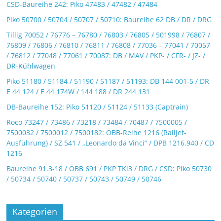
CSD-Baureihe 242: Piko 47483 / 47482 / 47484
Piko 50700 / 50704 / 50707 / 50710: Baureihe 62 DB / DR / DRG
Tillig 70052 / 76776 – 76780 / 76803 / 76805 / 501998 / 76807 /
76809 / 76806 / 76810 / 76811 / 76808 / 77036 – 77041 / 70057
/ 76812 / 77048 / 77061 / 70087: DB / MAV / PKP- / CFR- / JZ- /
DR-Kühlwagen
Piko 51180 / 51184 / 51190 / 51187 / 51193: DB 144 001-5 / DR
E 44 124 / E 44 174W / 144 188 / DR 244 131
DB-Baureihe 152: Piko 51120 / 51124 / 51133 (Captrain)
Roco 73247 / 73486 / 73218 / 73484 / 70487 / 7500005 /
7500032 / 7500012 / 7500182: ÖBB-Reihe 1216 (Railjet-
Ausführung) / SZ 541 / „Leonardo da Vinci“ / DPB 1216.940 / CD
1216
Baureihe 91.3-18 / ÖBB 691 / PKP TKi3 / DRG / CSD: Piko 50730
/ 50734 / 50740 / 50737 / 50743 / 50749 / 50746
Kategorien