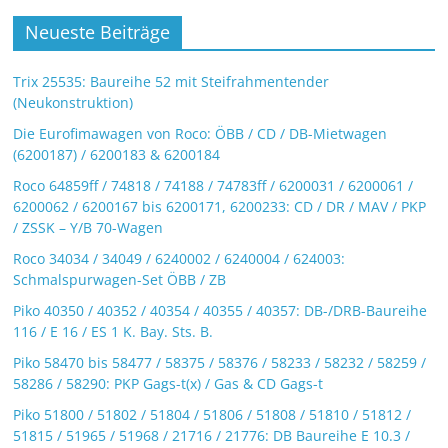
Neueste Beiträge
Trix 25535: Baureihe 52 mit Steifrahmentender
(Neukonstruktion)
Die Eurofimawagen von Roco: ÖBB / CD / DB-Mietwagen
(6200187) / 6200183 & 6200184
Roco 64859ff / 74818 / 74188 / 74783ff / 6200031 / 6200061 /
6200062 / 6200167 bis 6200171, 6200233: CD / DR / MAV / PKP
/ ZSSK – Y/B 70-Wagen
Roco 34034 / 34049 / 6240002 / 6240004 / 624003:
Schmalspurwagen-Set ÖBB / ZB
Piko 40350 / 40352 / 40354 / 40355 / 40357: DB-/DRB-Baureihe
116 / E 16 / ES 1 K. Bay. Sts. B.
Piko 58470 bis 58477 / 58375 / 58376 / 58233 / 58232 / 58259 /
58286 / 58290: PKP Gags-t(x) / Gas & CD Gags-t
Piko 51800 / 51802 / 51804 / 51806 / 51808 / 51810 / 51812 /
51815 / 51965 / 51968 / 21716 / 21776: DB Baureihe E 10.3 /