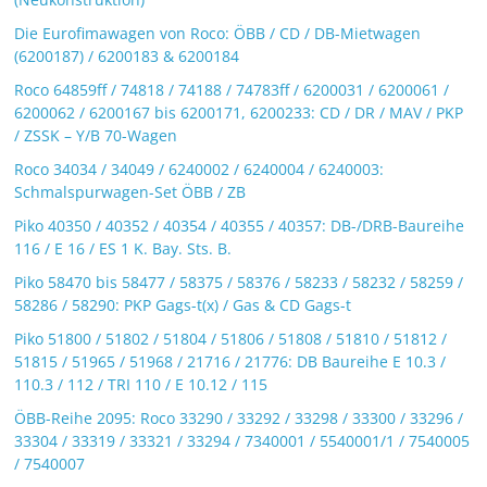
Die Eurofimawagen von Roco: ÖBB / CD / DB-Mietwagen
(6200187) / 6200183 & 6200184
Roco 64859ff / 74818 / 74188 / 74783ff / 6200031 / 6200061 /
6200062 / 6200167 bis 6200171, 6200233: CD / DR / MAV / PKP
/ ZSSK – Y/B 70-Wagen
Roco 34034 / 34049 / 6240002 / 6240004 / 6240003:
Schmalspurwagen-Set ÖBB / ZB
Piko 40350 / 40352 / 40354 / 40355 / 40357: DB-/DRB-Baureihe
116 / E 16 / ES 1 K. Bay. Sts. B.
Piko 58470 bis 58477 / 58375 / 58376 / 58233 / 58232 / 58259 /
58286 / 58290: PKP Gags-t(x) / Gas & CD Gags-t
Piko 51800 / 51802 / 51804 / 51806 / 51808 / 51810 / 51812 /
51815 / 51965 / 51968 / 21716 / 21776: DB Baureihe E 10.3 /
110.3 / 112 / TRI 110 / E 10.12 / 115
ÖBB-Reihe 2095: Roco 33290 / 33292 / 33298 / 33300 / 33296 /
33304 / 33319 / 33321 / 33294 / 7340001 / 5540001/1 / 7540005
/ 7540007