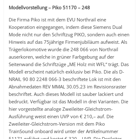
Modellvorstellung – Piko 51170 – 248
Die Firma Piko ist mit dem EVU Northrail eine
Kooperation eingegangen, indem diese Siemens Dual
Mode nicht nur den Schriftzug PIKO, sondern auch einen
Hinweis auf das 75jährige Firmenjubiläum aufweist. Als
Trägerlokomotive wurde die 248 066 von Northrail
auserkoren, welche in grüner Farbgebung auf der
Seitenwand die Schriftzüge „ME Holz mit WFL“ trägt. Das
Modell erscheint natürlich exklusiv bei Piko. Die als D-
NRAIL 90 80 2248 066-3 beschriftete Lok ist mit den
Abnahmedaten REV MMAL 30.05.23 im Revisionsraster
beschriftet. Auch dieses Modell ist sauber lackiert und
bedruckt. Verfügbar ist das Modell in drei Varianten. Die
hier vorgestellte analoge Zweileiter-Gleichstrom-
Ausführung weist einen UVP von € 210,– auf. Die
Zweileiter-Gleichstrom-Version mit dem Piko
TrainSound onboard wird unter der Artikelnummer
51171 geführt und kostet € 320,– UVP. Die Dreileiter-