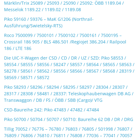
Märklin/Trix 25089 / 25093 / 25090 / 25092: ÖBB 1189.04 /
Messelok 1189.22 / 1189.02 / 1189.08
Piko 59160 / 59376 – MaK G1206 (Northrail-
Ausführung/Swietelsky-RTS)
Roco 7500099 / 7500101 / 7500102 / 7500161 / 7500195 –
Crossrail 186 905 / BLS 486.501 /Regiojet 386.204 / Railpool
186 / LTE 186
Die UIC-Y-Wagen der CSD / CD / DR / UZ / SZD: Piko 58553 /
58554 / 58555 / 58556 / 58247 / 58557 / 58564 / 58565 / 58563 /
58278 / 58561 / 58562 / 58556 / 58566 / 58567 / 58568 / 28319 /
58569 / 58571 / 58572
Piko 58293 / 58296 / 58294 / 58295 / 58297 / 28304 / 28307 /
28317 / 28308 / 58481 / 28337: Teleskophaubenwagen DB AG /
Transwaggon / DB / FS / ÖBB / SBB (Cargo)/ VTG
CSD-Baureihe 242: Piko 47483 / 47482 / 47484
Piko 50700 / 50704 / 50707 / 50710: Baureihe 62 DB / DR / DRG
Tillig 70052 / 76776 – 76780 / 76803 / 76805 / 501998 / 76807 /
76809 / 76806 / 76810 / 76811 / 76808 / 77036 – 77041 / 70057