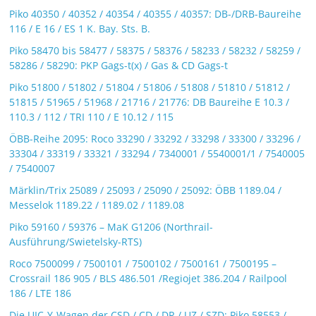
Piko 40350 / 40352 / 40354 / 40355 / 40357: DB-/DRB-Baureihe
116 / E 16 / ES 1 K. Bay. Sts. B.
Piko 58470 bis 58477 / 58375 / 58376 / 58233 / 58232 / 58259 /
58286 / 58290: PKP Gags-t(x) / Gas & CD Gags-t
Piko 51800 / 51802 / 51804 / 51806 / 51808 / 51810 / 51812 /
51815 / 51965 / 51968 / 21716 / 21776: DB Baureihe E 10.3 /
110.3 / 112 / TRI 110 / E 10.12 / 115
ÖBB-Reihe 2095: Roco 33290 / 33292 / 33298 / 33300 / 33296 /
33304 / 33319 / 33321 / 33294 / 7340001 / 5540001/1 / 7540005
/ 7540007
Märklin/Trix 25089 / 25093 / 25090 / 25092: ÖBB 1189.04 /
Messelok 1189.22 / 1189.02 / 1189.08
Piko 59160 / 59376 – MaK G1206 (Northrail-
Ausführung/Swietelsky-RTS)
Roco 7500099 / 7500101 / 7500102 / 7500161 / 7500195 –
Crossrail 186 905 / BLS 486.501 /Regiojet 386.204 / Railpool
186 / LTE 186
Die UIC-Y-Wagen der CSD / CD / DR / UZ / SZD: Piko 58553 /