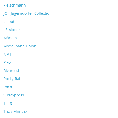
Fleischmann
JC – Jägerndorfer Collection
Liliput
LS Models
Märklin
Modellbahn Union
NMJ
Piko
Rivarossi
Rocky-Rail
Roco
Sudexpress
Tillig
Trix / Minitrix