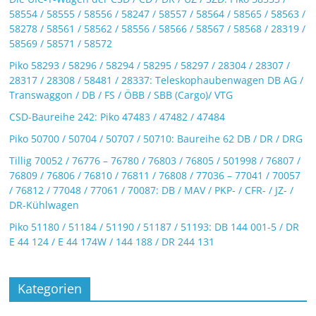
58554 / 58555 / 58556 / 58247 / 58557 / 58564 / 58565 / 58563 /
58278 / 58561 / 58562 / 58556 / 58566 / 58567 / 58568 / 28319 /
58569 / 58571 / 58572
Piko 58293 / 58296 / 58294 / 58295 / 58297 / 28304 / 28307 /
28317 / 28308 / 58481 / 28337: Teleskophaubenwagen DB AG /
Transwaggon / DB / FS / ÖBB / SBB (Cargo)/ VTG
CSD-Baureihe 242: Piko 47483 / 47482 / 47484
Piko 50700 / 50704 / 50707 / 50710: Baureihe 62 DB / DR / DRG
Tillig 70052 / 76776 – 76780 / 76803 / 76805 / 501998 / 76807 /
76809 / 76806 / 76810 / 76811 / 76808 / 77036 – 77041 / 70057
/ 76812 / 77048 / 77061 / 70087: DB / MAV / PKP- / CFR- / JZ- /
DR-Kühlwagen
Piko 51180 / 51184 / 51190 / 51187 / 51193: DB 144 001-5 / DR
E 44 124 / E 44 174W / 144 188 / DR 244 131
Kategorien