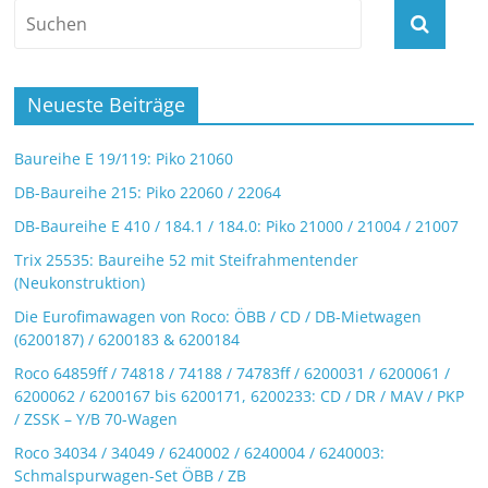
Neueste Beiträge
Baureihe E 19/119: Piko 21060
DB-Baureihe 215: Piko 22060 / 22064
DB-Baureihe E 410 / 184.1 / 184.0: Piko 21000 / 21004 / 21007
Trix 25535: Baureihe 52 mit Steifrahmentender
(Neukonstruktion)
Die Eurofimawagen von Roco: ÖBB / CD / DB-Mietwagen
(6200187) / 6200183 & 6200184
Roco 64859ff / 74818 / 74188 / 74783ff / 6200031 / 6200061 /
6200062 / 6200167 bis 6200171, 6200233: CD / DR / MAV / PKP
/ ZSSK – Y/B 70-Wagen
Roco 34034 / 34049 / 6240002 / 6240004 / 6240003:
Schmalspurwagen-Set ÖBB / ZB