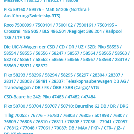
Messelok 1189.22 / 1189.02 / 1189.08
Piko 59160 / 59376 – MaK G1206 (Northrail-
Ausführung/Swietelsky-RTS)
Roco 7500099 / 7500101 / 7500102 / 7500161 / 7500195 –
Crossrail 186 905 / BLS 486.501 /Regiojet 386.204 / Railpool
186 / LTE 186
Die UIC-Y-Wagen der CSD / CD / DR / UZ / SZD: Piko 58553 /
58554 / 58555 / 58556 / 58247 / 58557 / 58564 / 58565 / 58563 /
58278 / 58561 / 58562 / 58556 / 58566 / 58567 / 58568 / 28319 /
58569 / 58571 / 58572
Piko 58293 / 58296 / 58294 / 58295 / 58297 / 28304 / 28307 /
28317 / 28308 / 58481 / 28337: Teleskophaubenwagen DB AG /
Transwaggon / DB / FS / ÖBB / SBB (Cargo)/ VTG
CSD-Baureihe 242: Piko 47483 / 47482 / 47484
Piko 50700 / 50704 / 50707 / 50710: Baureihe 62 DB / DR / DRG
Tillig 70052 / 76776 – 76780 / 76803 / 76805 / 501998 / 76807 /
76809 / 76806 / 76810 / 76811 / 76808 / 77036 – 77041 / 70057
/ 76812 / 77048 / 77061 / 70087: DB / MAV / PKP- / CFR- / JZ- /