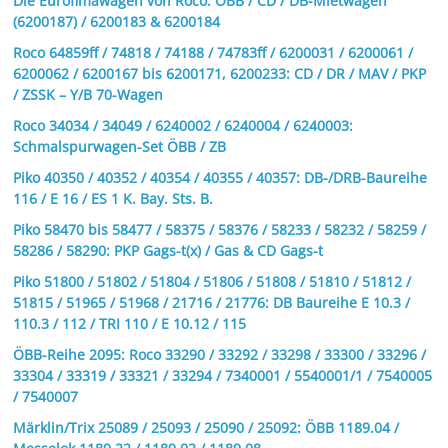
Die Eurofimawagen von Roco: ÖBB / CD / DB-Mietwagen
(6200187) / 6200183 & 6200184
Roco 64859ff / 74818 / 74188 / 74783ff / 6200031 / 6200061 /
6200062 / 6200167 bis 6200171, 6200233: CD / DR / MAV / PKP
/ ZSSK – Y/B 70-Wagen
Roco 34034 / 34049 / 6240002 / 6240004 / 6240003:
Schmalspurwagen-Set ÖBB / ZB
Piko 40350 / 40352 / 40354 / 40355 / 40357: DB-/DRB-Baureihe
116 / E 16 / ES 1 K. Bay. Sts. B.
Piko 58470 bis 58477 / 58375 / 58376 / 58233 / 58232 / 58259 /
58286 / 58290: PKP Gags-t(x) / Gas & CD Gags-t
Piko 51800 / 51802 / 51804 / 51806 / 51808 / 51810 / 51812 /
51815 / 51965 / 51968 / 21716 / 21776: DB Baureihe E 10.3 /
110.3 / 112 / TRI 110 / E 10.12 / 115
ÖBB-Reihe 2095: Roco 33290 / 33292 / 33298 / 33300 / 33296 /
33304 / 33319 / 33321 / 33294 / 7340001 / 5540001/1 / 7540005
/ 7540007
Märklin/Trix 25089 / 25093 / 25090 / 25092: ÖBB 1189.04 /