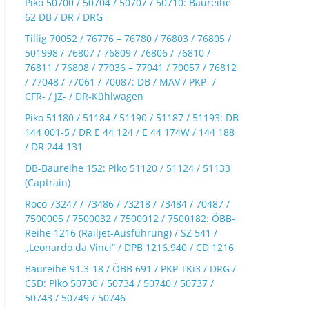
Piko 50700 / 50704 / 50707 / 50710: Baureihe
62 DB / DR / DRG
Tillig 70052 / 76776 – 76780 / 76803 / 76805 /
501998 / 76807 / 76809 / 76806 / 76810 /
76811 / 76808 / 77036 – 77041 / 70057 / 76812
/ 77048 / 77061 / 70087: DB / MAV / PKP- /
CFR- / JZ- / DR-Kühlwagen
Piko 51180 / 51184 / 51190 / 51187 / 51193: DB
144 001-5 / DR E 44 124 / E 44 174W / 144 188
/ DR 244 131
DB-Baureihe 152: Piko 51120 / 51124 / 51133
(Captrain)
Roco 73247 / 73486 / 73218 / 73484 / 70487 /
7500005 / 7500032 / 7500012 / 7500182: ÖBB-
Reihe 1216 (Railjet-Ausführung) / SZ 541 /
„Leonardo da Vinci“ / DPB 1216.940 / CD 1216
Baureihe 91.3-18 / ÖBB 691 / PKP TKi3 / DRG /
CSD: Piko 50730 / 50734 / 50740 / 50737 /
50743 / 50749 / 50746