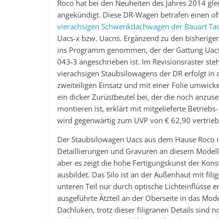
Roco hat bei den Neuheiten des Jahres 2014 gl
angekündigt. Diese DR-Wagen betrafen einen of
vierachsigen Schwenkdachwagen der Bauart Ta
Uacs-x bzw. Uacns. Ergänzend zu den bisherigen
ins Programm genommen, der der Gattung Uac
043-3 angeschrieben ist. Im Revisionsraster st
vierachsigen Staubsilowagens der DR erfolgt in
zweiteiligen Einsatz und mit einer Folie umwicke
ein dicker Zurüstbeutel bei, der die noch anzus
montieren ist, erklärt mit mitgelieferte Betrie
wird gegenwärtig zum UVP von € 62,90 vertrieb
Der Staubsilowagen Uacs aus dem Hause Roco is
Detaillierungen und Gravuren an diesem Modell 
aber es zeigt die hohe Fertigungskunst der Kon
ausbildet. Das Silo ist an der Außenhaut mit fi
unteren Teil nur durch optische Lichteinflüsse e
ausgeführte Ätzteil an der Oberseite in das Mod
Dachluken, trotz dieser filigranen Details sind 