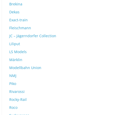
Brekina
Dekas
Exact-train
Fleischmann
JC – Jägerndorfer Collection
Liliput
LS Models
Märklin
Modellbahn Union
NMJ
Piko
Rivarossi
Rocky-Rail
Roco