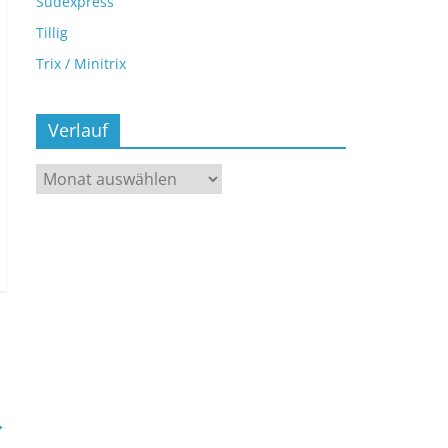
Sudexpress
Tillig
Trix / Minitrix
Verlauf
→