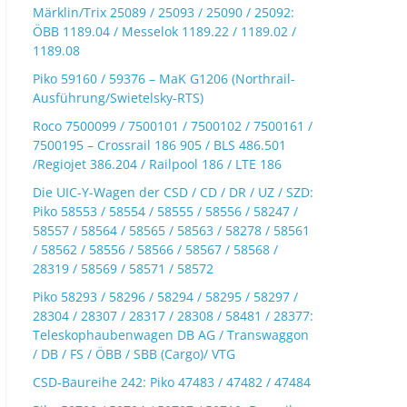
Märklin/Trix 25089 / 25093 / 25090 / 25092:
ÖBB 1189.04 / Messelok 1189.22 / 1189.02 /
1189.08
Piko 59160 / 59376 – MaK G1206 (Northrail-
Ausführung/Swietelsky-RTS)
Roco 7500099 / 7500101 / 7500102 / 7500161 /
7500195 – Crossrail 186 905 / BLS 486.501
/Regiojet 386.204 / Railpool 186 / LTE 186
Die UIC-Y-Wagen der CSD / CD / DR / UZ / SZD:
Piko 58553 / 58554 / 58555 / 58556 / 58247 /
58557 / 58564 / 58565 / 58563 / 58278 / 58561
/ 58562 / 58556 / 58566 / 58567 / 58568 /
28319 / 58569 / 58571 / 58572
Piko 58293 / 58296 / 58294 / 58295 / 58297 /
28304 / 28307 / 28317 / 28308 / 58481 / 28377:
Teleskophaubenwagen DB AG / Transwaggon
/ DB / FS / ÖBB / SBB (Cargo)/ VTG
CSD-Baureihe 242: Piko 47483 / 47482 / 47484