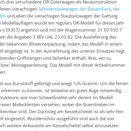
eich drei verschiedene DR-Güterwagen als Neukonstruktion
fenen vierachsigen
Selbstentladewagen der Bauart Facs, die
dns
und eben die vierachsigen Staubsilowagen der Gattung
 Modellauflagen wurde ein regulärs DR-Modell für dieses Jahr
s-x [9307] angehört und mit der Wagennummer 31 50 930 7
ehen die Angaben 3 REV UAL 23.03.82. Die Auslieferung des
 der bekannten Blisterverpackung, indem das Modell in einem
lt eingelegt ist. In der Ausnehmung des unteren Einsatzes liegt
etzenden Griffstangen und Seilanker enthält. Was, wo zu
bs- bzw. Montageanleitung. Das Modell mit dieser Artikelnummer
en.
t aus Kunststoff gefertigt und wiegt 126 Gramm. Um die feinen
erkennen zu können, ist teilweise ein gutes Auge notwendig,
strukteure, wie man Schweißnähte sehr dezent im Modell
ligranen Abdeckleisten versehen, wobei die Querstreben im
rkennbar sind. Der Dachsteg am Kesselscheitel ist als sehr fein
ell eingesetzt. Wunderschön ausgeführt sind auch die vier
noch weitere Anbauteile am Kesselscheitel selbst einzusetzen.