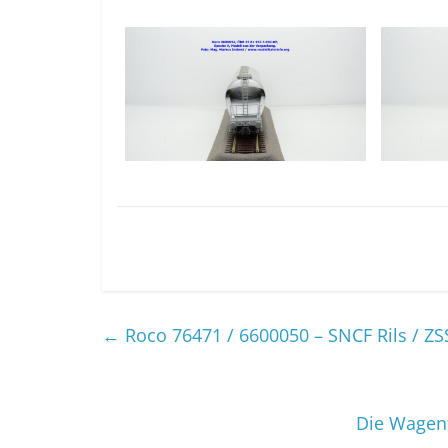
←
Roco 76471 / 6600050 – SNCF Rils / ZS
Die Wagenf