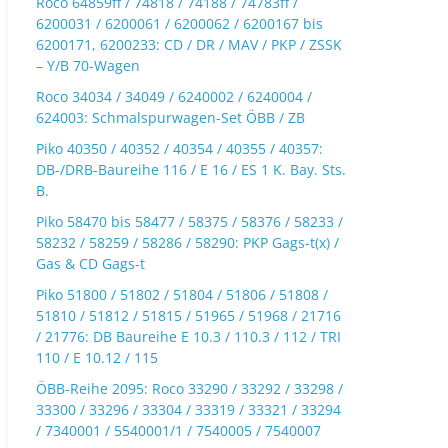
Roco 64859ff / 74818 / 74188 / 74783ff /
6200031 / 6200061 / 6200062 / 6200167 bis
6200171, 6200233: CD / DR / MAV / PKP / ZSSK
– Y/B 70-Wagen
Roco 34034 / 34049 / 6240002 / 6240004 /
624003: Schmalspurwagen-Set ÖBB / ZB
Piko 40350 / 40352 / 40354 / 40355 / 40357:
DB-/DRB-Baureihe 116 / E 16 / ES 1 K. Bay. Sts.
B.
Piko 58470 bis 58477 / 58375 / 58376 / 58233 /
58232 / 58259 / 58286 / 58290: PKP Gags-t(x) /
Gas & CD Gags-t
Piko 51800 / 51802 / 51804 / 51806 / 51808 /
51810 / 51812 / 51815 / 51965 / 51968 / 21716
/ 21776: DB Baureihe E 10.3 / 110.3 / 112 / TRI
110 / E 10.12 / 115
ÖBB-Reihe 2095: Roco 33290 / 33292 / 33298 /
33300 / 33296 / 33304 / 33319 / 33321 / 33294
/ 7340001 / 5540001/1 / 7540005 / 7540007