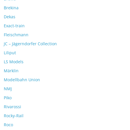
Brekina
Dekas
Exact-train
Fleischmann
JC – Jägerndorfer Collection
Liliput
LS Models
Märklin
Modellbahn Union
NMJ
Piko
Rivarossi
Rocky-Rail
Roco