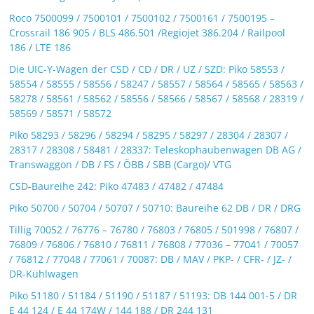
Roco 7500099 / 7500101 / 7500102 / 7500161 / 7500195 –
Crossrail 186 905 / BLS 486.501 /Regiojet 386.204 / Railpool
186 / LTE 186
Die UIC-Y-Wagen der CSD / CD / DR / UZ / SZD: Piko 58553 /
58554 / 58555 / 58556 / 58247 / 58557 / 58564 / 58565 / 58563 /
58278 / 58561 / 58562 / 58556 / 58566 / 58567 / 58568 / 28319 /
58569 / 58571 / 58572
Piko 58293 / 58296 / 58294 / 58295 / 58297 / 28304 / 28307 /
28317 / 28308 / 58481 / 28337: Teleskophaubenwagen DB AG /
Transwaggon / DB / FS / ÖBB / SBB (Cargo)/ VTG
CSD-Baureihe 242: Piko 47483 / 47482 / 47484
Piko 50700 / 50704 / 50707 / 50710: Baureihe 62 DB / DR / DRG
Tillig 70052 / 76776 – 76780 / 76803 / 76805 / 501998 / 76807 /
76809 / 76806 / 76810 / 76811 / 76808 / 77036 – 77041 / 70057
/ 76812 / 77048 / 77061 / 70087: DB / MAV / PKP- / CFR- / JZ- /
DR-Kühlwagen
Piko 51180 / 51184 / 51190 / 51187 / 51193: DB 144 001-5 / DR
E 44 124 / E 44 174W / 144 188 / DR 244 131