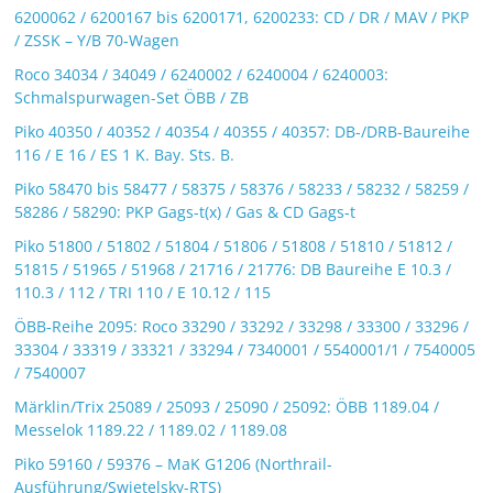
6200062 / 6200167 bis 6200171, 6200233: CD / DR / MAV / PKP
/ ZSSK – Y/B 70-Wagen
Roco 34034 / 34049 / 6240002 / 6240004 / 6240003:
Schmalspurwagen-Set ÖBB / ZB
Piko 40350 / 40352 / 40354 / 40355 / 40357: DB-/DRB-Baureihe
116 / E 16 / ES 1 K. Bay. Sts. B.
Piko 58470 bis 58477 / 58375 / 58376 / 58233 / 58232 / 58259 /
58286 / 58290: PKP Gags-t(x) / Gas & CD Gags-t
Piko 51800 / 51802 / 51804 / 51806 / 51808 / 51810 / 51812 /
51815 / 51965 / 51968 / 21716 / 21776: DB Baureihe E 10.3 /
110.3 / 112 / TRI 110 / E 10.12 / 115
ÖBB-Reihe 2095: Roco 33290 / 33292 / 33298 / 33300 / 33296 /
33304 / 33319 / 33321 / 33294 / 7340001 / 5540001/1 / 7540005
/ 7540007
Märklin/Trix 25089 / 25093 / 25090 / 25092: ÖBB 1189.04 /
Messelok 1189.22 / 1189.02 / 1189.08
Piko 59160 / 59376 – MaK G1206 (Northrail-
Ausführung/Swietelsky-RTS)