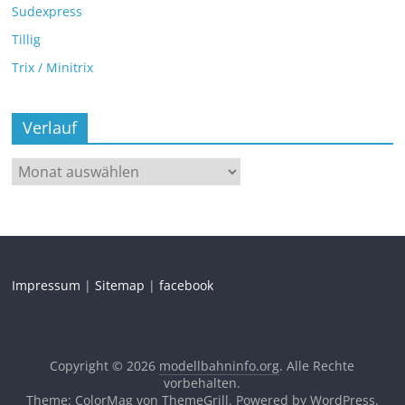
Sudexpress
Tillig
Trix / Minitrix
Verlauf
Impressum
|
Sitemap
|
facebook
Copyright © 2026
modellbahninfo.org
. Alle Rechte
vorbehalten.
Theme: ColorMag von
ThemeGrill
. Powered by
WordPress
.