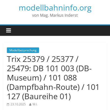
modellbahninfo.org
von Mag. Markus Inderst
Modellbesprechung
Trix 25379 / 25377 /
25479: DB 101 003 (DB-
Museum) / 101 088
(Dampfbahn-Route) / 101
127 (Baureihe 01)
23.10.2025
M.I.