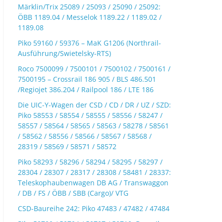
Märklin/Trix 25089 / 25093 / 25090 / 25092:
ÖBB 1189.04 / Messelok 1189.22 / 1189.02 /
1189.08
Piko 59160 / 59376 – MaK G1206 (Northrail-
Ausführung/Swietelsky-RTS)
Roco 7500099 / 7500101 / 7500102 / 7500161 /
7500195 – Crossrail 186 905 / BLS 486.501
/Regiojet 386.204 / Railpool 186 / LTE 186
Die UIC-Y-Wagen der CSD / CD / DR / UZ / SZD:
Piko 58553 / 58554 / 58555 / 58556 / 58247 /
58557 / 58564 / 58565 / 58563 / 58278 / 58561
/ 58562 / 58556 / 58566 / 58567 / 58568 /
28319 / 58569 / 58571 / 58572
Piko 58293 / 58296 / 58294 / 58295 / 58297 /
28304 / 28307 / 28317 / 28308 / 58481 / 28337:
Teleskophaubenwagen DB AG / Transwaggon
/ DB / FS / ÖBB / SBB (Cargo)/ VTG
CSD-Baureihe 242: Piko 47483 / 47482 / 47484