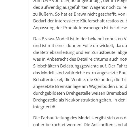
zum UVP von € 54,50 angekündigt, der im Folgej
des aufwendig ausgeführten Wagens noch zu recht
zu äußern. So hat es Brawa nicht geschafft, von
Bedarf der interessierte Käuferschaft restlos zu 
Anpassung der Produktionsmengen ist bei diese
Das Brawa-Modell ist in der bekannt robusten Ve
und ist mit einer dünnen Folie umwickelt, darüber
die Betriebsanleitung und ein Zurüstbeutel abgel
was in Anbetracht des Detailreichtums auch notwe
Silobehältern Belastungsgewichte auf. Der Fahrz
das Modell sind zahlreiche extra angesetzte Bau
Behälterdeckel, die Ventile, die Geländer, die Tri
angesetzte Bremsanlage am Wagenboden und die 
durchgebildeten Drehgestelle weisen Bremsback
Drehgestelle als Neukonstruktion gelten. In de
integriert.#
Die Farbaufteilung des Modells ergibt sich aus 
näher betrachtet werden. Die Anschriften sind a