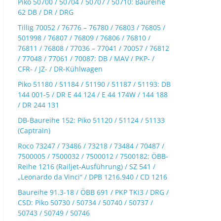
Piko 50700 / 50704 / 50707 / 50710: Baureihe
62 DB / DR / DRG
Tillig 70052 / 76776 – 76780 / 76803 / 76805 /
501998 / 76807 / 76809 / 76806 / 76810 /
76811 / 76808 / 77036 – 77041 / 70057 / 76812
/ 77048 / 77061 / 70087: DB / MAV / PKP- /
CFR- / JZ- / DR-Kühlwagen
Piko 51180 / 51184 / 51190 / 51187 / 51193: DB
144 001-5 / DR E 44 124 / E 44 174W / 144 188
/ DR 244 131
DB-Baureihe 152: Piko 51120 / 51124 / 51133
(Captrain)
Roco 73247 / 73486 / 73218 / 73484 / 70487 /
7500005 / 7500032 / 7500012 / 7500182: ÖBB-
Reihe 1216 (Railjet-Ausführung) / SZ 541 /
„Leonardo da Vinci“ / DPB 1216.940 / CD 1216
Baureihe 91.3-18 / ÖBB 691 / PKP TKi3 / DRG /
CSD: Piko 50730 / 50734 / 50740 / 50737 /
50743 / 50749 / 50746