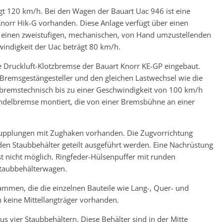
gt 120 km/h. Bei den Wagen der Bauart Uac 946 ist eine
norr Hik-G vorhanden. Diese Anlage verfügt über einen
 einen zweistufigen, mechanischen, von Hand umzustellenden
indigkeit der Uac beträgt 80 km/h.
e Druckluft-Klotzbremse der Bauart Knorr KE-GP eingebaut.
n Bremsgestängesteller und den gleichen Lastwechsel wie die
bremstechnisch bis zu einer Geschwindigkeit von 100 km/h
indelbremse montiert, die von einer Bremsbühne an einer
upplungen mit Zughaken vorhanden. Die Zugvorrichtung
den Staubbehälter geteilt ausgeführt werden. Eine Nachrüstung
st nicht möglich. Ringfeder-Hülsenpuffer mit runden
 Staubbehälterwagen.
sammen, die die einzelnen Bauteile wie Lang-, Quer- und
n keine Mittellangträger vorhanden.
 vier Staubbehältern. Diese Behälter sind in der Mitte