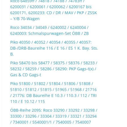
Roco 64859ff / 74818 / 74188 / 74783ff /
6200031 / 6200061 / 6200062 / 6200167 bis
6200171, 6200233: CD / DR / MAV / PKP / ZSSK
– Y/B 70-Wagen
Roco 34034 / 34049 / 6240002 / 6240004 /
6240003: Schmalspurwagen-Set ÖBB / ZB
Piko 40350 / 40352 / 40354 / 40355 / 40357:
DB-/DRB-Baureihe 116 / E 16 / ES 1 K. Bay. Sts.
B.
Piko 58470 bis 58477 / 58375 / 58376 / 58233 /
58232 / 58259 / 58286 / 58290: PKP Gags-t(x) /
Gas & CD Gags-t
Piko 51800 / 51802 / 51804 / 51806 / 51808 /
51810 / 51812 / 51815 / 51965 / 51968 / 21716
/ 21776: DB Baureihe E 10.3 / 110.3 / 112 / TRI
110 / E 10.12 / 115
ÖBB-Reihe 2095: Roco 33290 / 33292 / 33298 /
33300 / 33296 / 33304 / 33319 / 33321 / 33294
/ 7340001 / 5540001/1 / 7540005 / 7540007