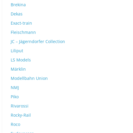
Brekina
Dekas
Exact-train
Fleischmann
JC – Jägerndorfer Collection
Liliput
LS Models
Märklin
Modellbahn Union
NMJ
Piko
Rivarossi
Rocky-Rail
Roco