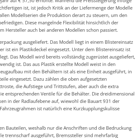
ahr auf € 57,50 erhöhte. Während die Preissteigerung infolge
fertigen ist, ist jedoch Kritik an der Liefermenge der Modelle
 allen Modellserien die Produktion derart zu steuern, um den
befriedigen. Diese mangelnde Flexibilität hinsichtlich der
m Hersteller auch bei anderen Modellen schon passiert.
rpackung ausgeliefert. Das Modell liegt in einem Blistereinsatz
 ist ein Plastikdeckel eingesetzt. Unter dem Blistereinsatz ist
egt. Das Modell wird bereits vollständig zugerüstet ausgeliefert,
ndig ist. Das aus Plastik erstellte Modell weist in den
eugaufbau mit den Behältern ist als eine Einheit ausgeführt, in
teile eingesetzt. Dazu zählen die oben aufgesetzten
ttroste, die Aufstiege und Trittstufen, aber auch die extra
entsprechenden Ventile für die Behälter. Die dreidimensional
en in der Radlaufebene auf, wiewohl die Bauart 931 der
n Fahrzeugrahmen ist natürlich eine Kurzkupplungskulisse
den Bauteilen, weshalb nur die Anschriften und die Bedruckung
lle trennscharf ausgeführt, Bremssteller sind mehrfarbig