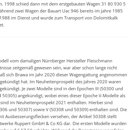
hm. 1998 schied dann mit dem erstgebauten Wagen 31 80 930 5
 Während zwei Wagen der Bauart Uac 946 bereits im Jahre 1985
is 1988 im Dienst und wurde zum Transport von Dolomitkalk
et.
odell vom damaligen Nürnberger Hersteller Fleischmann
ltnisse zeitgemäß gewesen sein, war aber schon lange nicht
, daß sich Brawa im Jahr 2020 dieser Wagengattung angenommen
gekündigt hat. Im Neuheitenprospekt des Jahres 2020 waren
gekündigt. Je zwei Modelle sind in den Epochen III (50300 und
 50305) angekündigt, wobei eines dieser Epoche V-Modelle als
 sind im Neuheitenprospekt 2021 enthalten. Hierbei sind
0306 und 50307) sowie V (50308 und 50309) enthalten sind. Die
 Ausbesserungsflecken versehen, der Artikel 50308 stellt
twerke Ruppert GmbH & Co KG dar. Die ersten Modelle wurden