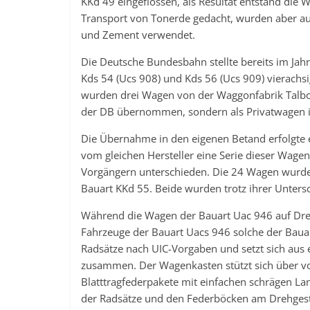
KKd 49 eingeflossen, als Resultat entstand die
Transport von Tonerde gedacht, wurden aber au
und Zement verwendet.
Die Deutsche Bundesbahn stellte bereits im Ja
Kds 54 (Ucs 908) und Kds 56 (Ucs 909) vierachs
wurden drei Wagen von der Waggonfabrik Talbot 
der DB übernommen, sondern als Privatwagen in
Die Übernahme in den eigenen Betand erfolgte er
vom gleichen Hersteller eine Serie dieser Wagen,
Vorgängern unterschieden. Die 24 Wagen wurden 
Bauart KKd 55. Beide wurden trotz ihrer Unter
Während die Wagen der Bauart Uac 946 auf Drehg
Fahrzeuge der Bauart Uacs 946 solche der Bauar
Radsätze nach UIC-Vorgaben und setzt sich aus
zusammen. Der Wagenkasten stützt sich über vo
Blatttragfederpakete mit einfachen schrägen L
der Radsätze und den Federböcken am Drehgest