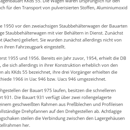
 Wagenbauart KKds 55. Die Wagen waren ursprünglich für den
ch für den Transport von pulverisierten Stoffen, Aluminiumoxid
hre 1950 vor den zweiachsigen Staubbehälterwagen der Bauarten
ige Staubbehälterwagen mit vier Behältern in Dienst. Zunächst
(Aachen) geliefert. Sie wurden zunächst allerdings nicht von
 ihren Fahrzeugpark eingestellt.
st 1955 und 1956. Bereits ein Jahr zuvor, 1954, erhielt die DB
 die sich allerdings in ihrer Konstruktion erheblich von den
als KKds 55 bezeichnet, ihre drei Vorgänger erhielten die
schiede 1966 in Uac 946 bzw. Uacs 946 umgezeichnet.
estellen der Bauart 975 laufen, besitzen die schnelleren
t 931. Die Bauart 931 verfügt über zwei rollengelagerte
 einem geschweißten Rahmen aus Preßblechen und Profileisen
llständige Drehpfannen auf den Drehgestellen ab. Achtlagige
angschaken steilen die Verbindung zwischen den Lagergehäusen
ellrahmen her.