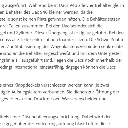
g ausgeführt. Während beim Uacs 946 alle vier Behälter gleich
en Behälter des Uac 946 kleiner werden, da die
elle sonst keinen Platz gefunden hätten. Die Behälter setzen
s drei Teilen zusammen. Bei den Uac befindet sich die
el und Zylinder. Dieser Übergang ist eckig ausgeführt. Bei den
o dass alle Teile senkrecht aufeinander sitzen. Die Schweißnähte
ter. Zur Stabilisierung des Wagenkastens verbinden senkrechte
ie sind an die Behälter angeschweißt und mit dem Untergestell
slinie 11 ausgeführt sind, liegen die Uacs noch innerhalb der
edingt international einsatzfähig, dagegen können die Uacs
ls eines Klappdeckels verschlossen werden kann. Je zwei
itigen Aufstiegsleitern verbunden. Sie dienen zur Öffnung der
nges. Hierzu sind Druckmesser, Wasserabscheider und
ittels einer Düsenentleerungseinrichtung. Dabei wird der
se gegenüber der Entleerungsöffnung bläst Luft in diese