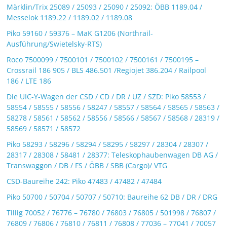
Märklin/Trix 25089 / 25093 / 25090 / 25092: ÖBB 1189.04 /
Messelok 1189.22 / 1189.02 / 1189.08
Piko 59160 / 59376 – MaK G1206 (Northrail-
Ausführung/Swietelsky-RTS)
Roco 7500099 / 7500101 / 7500102 / 7500161 / 7500195 –
Crossrail 186 905 / BLS 486.501 /Regiojet 386.204 / Railpool
186 / LTE 186
Die UIC-Y-Wagen der CSD / CD / DR / UZ / SZD: Piko 58553 /
58554 / 58555 / 58556 / 58247 / 58557 / 58564 / 58565 / 58563 /
58278 / 58561 / 58562 / 58556 / 58566 / 58567 / 58568 / 28319 /
58569 / 58571 / 58572
Piko 58293 / 58296 / 58294 / 58295 / 58297 / 28304 / 28307 /
28317 / 28308 / 58481 / 28377: Teleskophaubenwagen DB AG /
Transwaggon / DB / FS / ÖBB / SBB (Cargo)/ VTG
CSD-Baureihe 242: Piko 47483 / 47482 / 47484
Piko 50700 / 50704 / 50707 / 50710: Baureihe 62 DB / DR / DRG
Tillig 70052 / 76776 – 76780 / 76803 / 76805 / 501998 / 76807 /
76809 / 76806 / 76810 / 76811 / 76808 / 77036 – 77041 / 70057