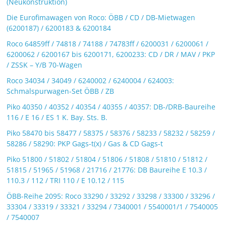
(Neukonstruktion)
Die Eurofimawagen von Roco: ÖBB / CD / DB-Mietwagen
(6200187) / 6200183 & 6200184
Roco 64859ff / 74818 / 74188 / 74783ff / 6200031 / 6200061 /
6200062 / 6200167 bis 6200171, 6200233: CD / DR / MAV / PKP
/ ZSSK – Y/B 70-Wagen
Roco 34034 / 34049 / 6240002 / 6240004 / 624003:
Schmalspurwagen-Set ÖBB / ZB
Piko 40350 / 40352 / 40354 / 40355 / 40357: DB-/DRB-Baureihe
116 / E 16 / ES 1 K. Bay. Sts. B.
Piko 58470 bis 58477 / 58375 / 58376 / 58233 / 58232 / 58259 /
58286 / 58290: PKP Gags-t(x) / Gas & CD Gags-t
Piko 51800 / 51802 / 51804 / 51806 / 51808 / 51810 / 51812 /
51815 / 51965 / 51968 / 21716 / 21776: DB Baureihe E 10.3 /
110.3 / 112 / TRI 110 / E 10.12 / 115
ÖBB-Reihe 2095: Roco 33290 / 33292 / 33298 / 33300 / 33296 /
33304 / 33319 / 33321 / 33294 / 7340001 / 5540001/1 / 7540005
/ 7540007