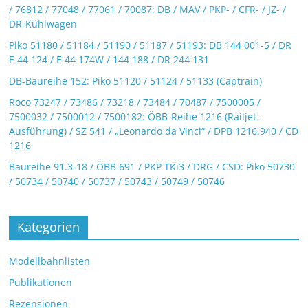
/ 76812 / 77048 / 77061 / 70087: DB / MAV / PKP- / CFR- / JZ- /
DR-Kühlwagen
Piko 51180 / 51184 / 51190 / 51187 / 51193: DB 144 001-5 / DR
E 44 124 / E 44 174W / 144 188 / DR 244 131
DB-Baureihe 152: Piko 51120 / 51124 / 51133 (Captrain)
Roco 73247 / 73486 / 73218 / 73484 / 70487 / 7500005 /
7500032 / 7500012 / 7500182: ÖBB-Reihe 1216 (Railjet-
Ausführung) / SZ 541 / „Leonardo da Vinci“ / DPB 1216.940 / CD
1216
Baureihe 91.3-18 / ÖBB 691 / PKP TKi3 / DRG / CSD: Piko 50730
/ 50734 / 50740 / 50737 / 50743 / 50749 / 50746
Kategorien
Modellbahnlisten
Publikationen
Rezensionen