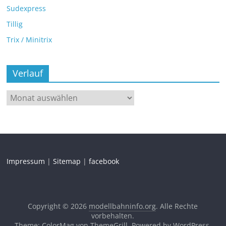
Sudexpress
Tillig
Trix / Minitrix
Verlauf
Impressum
|
Sitemap
|
facebook
Copyright © 2026
modellbahninfo.org
. Alle Rechte
vorbehalten.
Theme: ColorMag von
ThemeGrill
. Powered by
WordPress
.