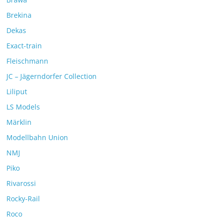
Brekina
Dekas
Exact-train
Fleischmann
JC – Jägerndorfer Collection
Liliput
LS Models
Märklin
Modellbahn Union
NMJ
Piko
Rivarossi
Rocky-Rail
Roco