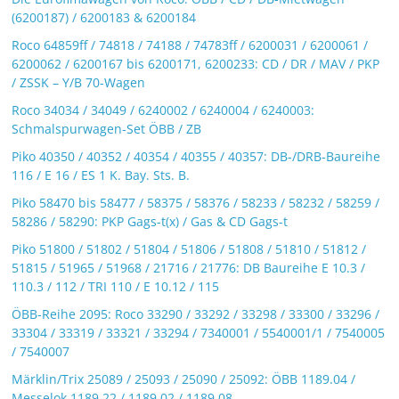
(6200187) / 6200183 & 6200184
Roco 64859ff / 74818 / 74188 / 74783ff / 6200031 / 6200061 /
6200062 / 6200167 bis 6200171, 6200233: CD / DR / MAV / PKP
/ ZSSK – Y/B 70-Wagen
Roco 34034 / 34049 / 6240002 / 6240004 / 6240003:
Schmalspurwagen-Set ÖBB / ZB
Piko 40350 / 40352 / 40354 / 40355 / 40357: DB-/DRB-Baureihe
116 / E 16 / ES 1 K. Bay. Sts. B.
Piko 58470 bis 58477 / 58375 / 58376 / 58233 / 58232 / 58259 /
58286 / 58290: PKP Gags-t(x) / Gas & CD Gags-t
Piko 51800 / 51802 / 51804 / 51806 / 51808 / 51810 / 51812 /
51815 / 51965 / 51968 / 21716 / 21776: DB Baureihe E 10.3 /
110.3 / 112 / TRI 110 / E 10.12 / 115
ÖBB-Reihe 2095: Roco 33290 / 33292 / 33298 / 33300 / 33296 /
33304 / 33319 / 33321 / 33294 / 7340001 / 5540001/1 / 7540005
/ 7540007
Märklin/Trix 25089 / 25093 / 25090 / 25092: ÖBB 1189.04 /
Messelok 1189.22 / 1189.02 / 1189.08