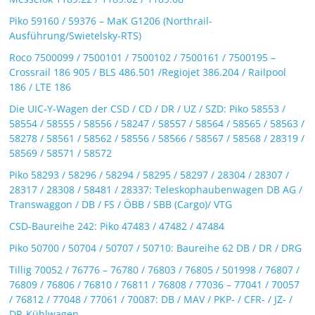
Piko 59160 / 59376 – MaK G1206 (Northrail-
Ausführung/Swietelsky-RTS)
Roco 7500099 / 7500101 / 7500102 / 7500161 / 7500195 –
Crossrail 186 905 / BLS 486.501 /Regiojet 386.204 / Railpool
186 / LTE 186
Die UIC-Y-Wagen der CSD / CD / DR / UZ / SZD: Piko 58553 /
58554 / 58555 / 58556 / 58247 / 58557 / 58564 / 58565 / 58563 /
58278 / 58561 / 58562 / 58556 / 58566 / 58567 / 58568 / 28319 /
58569 / 58571 / 58572
Piko 58293 / 58296 / 58294 / 58295 / 58297 / 28304 / 28307 /
28317 / 28308 / 58481 / 28337: Teleskophaubenwagen DB AG /
Transwaggon / DB / FS / ÖBB / SBB (Cargo)/ VTG
CSD-Baureihe 242: Piko 47483 / 47482 / 47484
Piko 50700 / 50704 / 50707 / 50710: Baureihe 62 DB / DR / DRG
Tillig 70052 / 76776 – 76780 / 76803 / 76805 / 501998 / 76807 /
76809 / 76806 / 76810 / 76811 / 76808 / 77036 – 77041 / 70057
/ 76812 / 77048 / 77061 / 70087: DB / MAV / PKP- / CFR- / JZ- /
DR-Kühlwagen