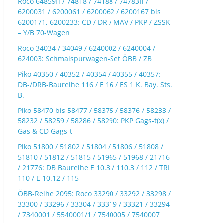
Roco 64859ff / 74818 / 74188 / 74783ff /
6200031 / 6200061 / 6200062 / 6200167 bis
6200171, 6200233: CD / DR / MAV / PKP / ZSSK
– Y/B 70-Wagen
Roco 34034 / 34049 / 6240002 / 6240004 /
624003: Schmalspurwagen-Set ÖBB / ZB
Piko 40350 / 40352 / 40354 / 40355 / 40357:
DB-/DRB-Baureihe 116 / E 16 / ES 1 K. Bay. Sts.
B.
Piko 58470 bis 58477 / 58375 / 58376 / 58233 /
58232 / 58259 / 58286 / 58290: PKP Gags-t(x) /
Gas & CD Gags-t
Piko 51800 / 51802 / 51804 / 51806 / 51808 /
51810 / 51812 / 51815 / 51965 / 51968 / 21716
/ 21776: DB Baureihe E 10.3 / 110.3 / 112 / TRI
110 / E 10.12 / 115
ÖBB-Reihe 2095: Roco 33290 / 33292 / 33298 /
33300 / 33296 / 33304 / 33319 / 33321 / 33294
/ 7340001 / 5540001/1 / 7540005 / 7540007