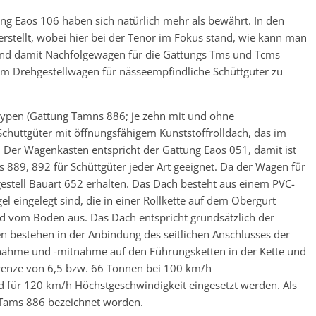
ng Eaos 106 haben sich natürlich mehr als bewährt. In den
rstellt, wobei hier bei der Tenor im Fokus stand, wie kann man
 und damit Nachfolgewagen für die Gattungs Tms und Tcms
dem Drehgestellwagen für nässeempfindliche Schüttguter zu
etypen (Gattung Tamns 886; je zehn mit und ohne
chuttgüter mit öffnungsfähigem Kunststoffrolldach, das im
. Der Wagenkasten entspricht der Gattung Eaos 051, damit ist
889, 892 für Schüttgüter jeder Art geeignet. Da der Wagen für
hgestell Bauart 652 erhalten. Das Dach besteht aus einem PVC-
l eingelegt sind, die in einer Rollkette auf dem Obergurt
ad vom Boden aus. Das Dach entspricht grundsätzlich der
bestehen in der Anbindung des seitlichen Anschlusses der
ufnahme und -mitnahme auf den Führungsketten in der Kette und
grenze von 6,5 bzw. 66 Tonnen bei 100 km/h
 für 120 km/h Höchstgeschwindigkeit eingesetzt werden. Als
s Tams 886 bezeichnet worden.