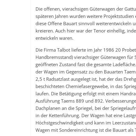
Die offenen, vierachsigen Güterwagen der Gattu
späteren Jahren wurden weitere Projektstudien e
diese Offene Bauart sinnvoll weiterentwickeln
kreieren. Auch hier war der Tenor einhellig, in
entwickeln waren.
Die Firma Talbot lieferte im Jahr 1986 20 Prob
Handbremsstand) vierachsiger Güterwagen für S
geöffneten Zustand fast die gesamte Ladefläche
der Wagen im Gegensatz zu den Bauarten Taems 
2,5 t Radsatzlast ausgelegt ist, hat der das Dre
beschichteten Chemiefasergewebe, in das Spriege
laufen. Die Betätigung erfolgt mit einem Handr
Ausführung Taems 889 und 892. Verbesserungen 
Dachplanen an die Spriegel, bei der Spriegela
in der Kettenführung. Der Wagen hat eine Last
Höchstgeschwindigkeit und kann im Leerzustand
Wagen mit Sondereinrichtung ist die Bauart al