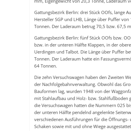
mm, Eigengewicht von 20,3 Tonne, Laderaum vo
Gattungsbezirk Berlin: drei Stück OOfs, lange 
Hersteller SGP und LHB, Länge über Puffer von
Tonnen. Der Laderaum betrug 70,5 bzw. 67,5 m³
Gattungsbezirk Berlin: fünf Stück OOfs bzw. O
bzw. in der unteren Hälfte Klappen, in der obe
Uerdingen und Talbot. Die Länge über Puffer b
Tonnen. Der Laderaum hatte ein Fassungsvermög
64 Tonnen.
Die zehn Versuchswagen haben den Zweiten Wel
der Nachfolgebahnverwaltung. Obwohl das Gros
Bauformen lag, wurden 1948 von der Waggonfa
mit Stahlaufbau und Holz- bzw. Stahlfußboden 
die Versuchswagen hatten die Nummern 025 bis 
der unteren Hälfte pendelnd angelenkte Seiten
verschiedenen Ausführungen für die Öffnungs- 
Schaken sowie mit und ohne Wiege ausgestattet