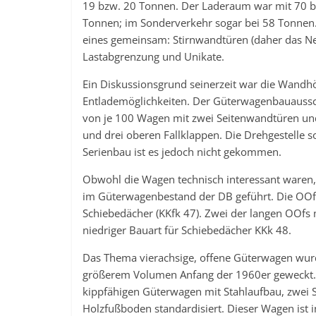
19 bzw. 20 Tonnen. Der Laderaum war mit 70 bzw
Tonnen; im Sonderverkehr sogar bei 58 Tonnen
eines gemeinsam: Stirnwandtüren (daher das Neb
Lastabgrenzung und Unikate.
Ein Diskussionsgrund seinerzeit war die Wandh
Entlademöglichkeiten. Der Güterwagenbauaussch
von je 100 Wagen mit zwei Seitenwandtüren un
und drei oberen Fallklappen. Die Drehgestelle 
Serienbau ist es jedoch nicht gekommen.
Obwohl die Wagen technisch interessant waren, 
im Güterwagenbestand der DB geführt. Die OOfs
Schiebedächer (KKfk 47). Zwei der langen OOfs
niedriger Bauart für Schiebedächer KKk 48.
Das Thema vierachsige, offene Güterwagen wur
größerem Volumen Anfang der 1960er geweckt. D
kippfähigen Güterwagen mit Stahlaufbau, zwei
Holzfußboden standardisiert. Dieser Wagen ist i