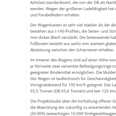
Achslast standardisiert, die von der DB als Na
werden. Wegen der größeren Ladefähigkeit hat d
und Parabelfedern erhalten.
Der Wagenkasten ist sehr viel stabiler als der 
bestehen aus I-140-Profilen, die Seiten- und S
mm dickes Blech verstärkt. Die Seitenwände hab
Fußboden besteht aus sechs mm starkem glatten 
Abstützung zwischen den Scharnieren erhalten.
Im Inneren des Wagens sind auf einer Höhe vo
je Stirnseite zwei versenkte Befestigungsringe 
geeigneter Bindemittel ermöglichen. Die Mulde
Der Wagen ist lauftechnisch für Geschwindigke
Vorsignalabstand für 100 km/h geeignet. Das L
55,5 Tonnen (DB 65,6 Tonnen) und leer 120 km
Die Projektstudie über die Vorhaltung offener 
die Abwicklung des zukünftig zu erwartenden 
(20.000) zweiachsigen 10.000 Drehgestellwage