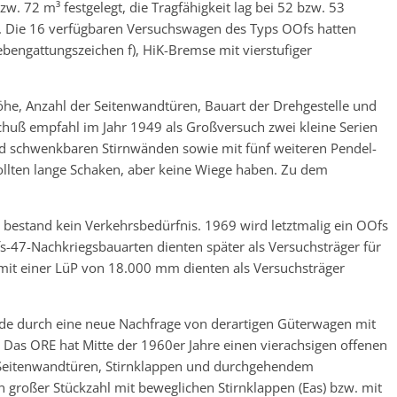
. 72 m³ festgelegt, die Tragfähigkeit lag bei 52 bzw. 53
. Die 16 verfügbaren Versuchswagen des Typs OOfs hatten
engattungszeichen f), HiK-Bremse mit vierstufiger
öhe, Anzahl der Seitenwandtüren, Bauart der Drehgestelle und
uß empfahl im Jahr 1949 als Großversuch zwei kleine Serien
d schwenkbaren Stirnwänden sowie mit fünf weiteren Pendel-
sollten lange Schaken, aber keine Wiege haben. Zu dem
bestand kein Verkehrsbedürfnis. 1969 wird letztmalig ein OOfs
-47-Nachkriegsbauarten dienten später als Versuchsträger für
 mit einer LüP von 18.000 mm dienten als Versuchsträger
de durch eine neue Nachfrage von derartigen Güterwagen mit
as ORE hat Mitte der 1960er Jahre einen vierachsigen offenen
 Seitenwandtüren, Stirnklappen und durchgehendem
n großer Stückzahl mit beweglichen Stirnklappen (Eas) bzw. mit