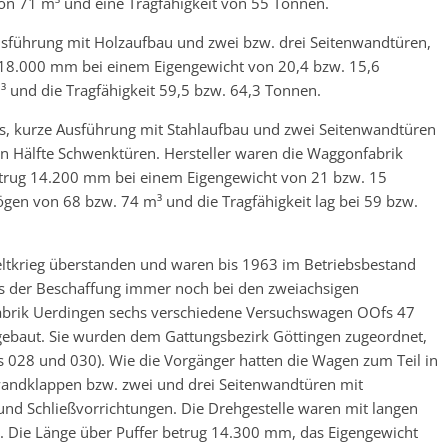
n 71 m³ und eine Tragfähigkeit von 55 Tonnen.
Ausführung mit Holzaufbau und zwei bzw. drei Seitenwandtüren,
 18.000 mm bei einem Eigengewicht von 20,4 bzw. 15,6
 und die Tragfähigkeit 59,5 bzw. 64,3 Tonnen.
Os, kurze Ausführung mit Stahlaufbau und zwei Seitenwandtüren
ren Hälfte Schwenktüren. Hersteller waren die Waggonfabrik
etrug 14.200 mm bei einem Eigengewicht von 21 bzw. 15
en von 68 bzw. 74 m³ und die Tragfähigkeit lag bei 59 bzw.
tkrieg überstanden und waren bis 1963 im Betriebsbestand
 der Beschaffung immer noch bei den zweiachsigen
brik Uerdingen sechs verschiedene Versuchswagen OOfs 47
gebaut. Sie wurden dem Gattungsbezirk Göttingen zugeordnet,
028 und 030). Wie die Vorgänger hatten die Wagen zum Teil in
wandklappen bzw. zwei und drei Seitenwandtüren mit
und Schließvorrichtungen. Die Drehgestelle waren mit langen
. Die Länge über Puffer betrug 14.300 mm, das Eigengewicht