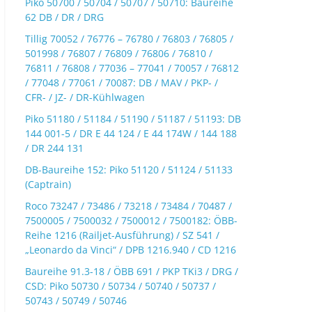
Piko 50700 / 50704 / 50707 / 50710: Baureihe
62 DB / DR / DRG
Tillig 70052 / 76776 – 76780 / 76803 / 76805 /
501998 / 76807 / 76809 / 76806 / 76810 /
76811 / 76808 / 77036 – 77041 / 70057 / 76812
/ 77048 / 77061 / 70087: DB / MAV / PKP- /
CFR- / JZ- / DR-Kühlwagen
Piko 51180 / 51184 / 51190 / 51187 / 51193: DB
144 001-5 / DR E 44 124 / E 44 174W / 144 188
/ DR 244 131
DB-Baureihe 152: Piko 51120 / 51124 / 51133
(Captrain)
Roco 73247 / 73486 / 73218 / 73484 / 70487 /
7500005 / 7500032 / 7500012 / 7500182: ÖBB-
Reihe 1216 (Railjet-Ausführung) / SZ 541 /
„Leonardo da Vinci“ / DPB 1216.940 / CD 1216
Baureihe 91.3-18 / ÖBB 691 / PKP TKi3 / DRG /
CSD: Piko 50730 / 50734 / 50740 / 50737 /
50743 / 50749 / 50746