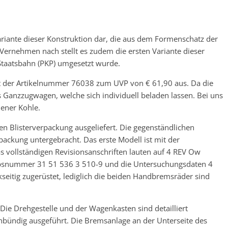
ariante dieser Konstruktion dar, die aus dem Formenschatz der
ernehmen nach stellt es zudem die ersten Variante dieser
Staatsbahn (PKP) umgesetzt wurde.
mit der Artikelnummer 76038 zum UVP von € 61,90 aus. Da die
ls Ganzzugwagen, welche sich individuell beladen lassen. Bei uns
ener Kohle.
en Blisterverpackung ausgeliefert. Die gegenständlichen
ackung untergebracht. Das erste Modell ist mit der
vollständigen Revisionsanschriften lauten auf 4 REV Ow
iebsnummer 31 51 536 3 510-9 und die Untersuchungsdaten 4
eitig zugerüstet, lediglich die beiden Handbremsräder sind
. Die Drehgestelle und der Wagenkasten sind detailliert
nbündig ausgeführt. Die Bremsanlage an der Unterseite des