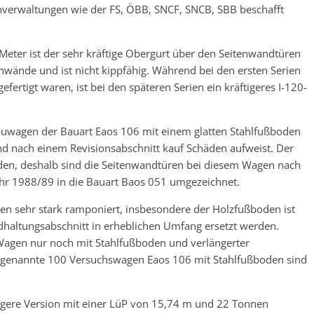
nverwaltungen wie der FS, ÖBB, SNCF, SNCB, SBB beschafft
ter ist der sehr kräftige Obergurt über den Seitenwandtüren
nwände und ist nicht kippfähig. Während bei den ersten Serien
fertigt waren, ist bei den späteren Serien ein kräftigeres I-120-
uwagen der Bauart Eaos 106 mit einem glatten Stahlfußboden
nd nach einem Revisionsabschnitt kauf Schäden aufweist. Der
oden, deshalb sind die Seitenwandtüren bei diesem Wagen nach
hr 1988/89 in die Bauart Baos 051 umgezeichnet.
en sehr stark ramponiert, insbesondere der Holzfußboden ist
dhaltungsabschnitt in erheblichen Umfang ersetzt werden.
Wagen nur noch mit Stahlfußboden und verlängerter
n genannte 100 Versuchswagen Eaos 106 mit Stahlfußboden sind
ngere Version mit einer LüP von 15,74 m und 22 Tonnen