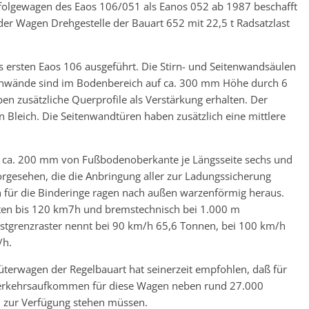
chfolgewagen des Eaos 106/051 als Eanos 052 ab 1987 beschafft
er Wagen Drehgestelle der Bauart 652 mit 22,5 t Radsatzlast
des ersten Eaos 106 ausgeführt. Die Stirn- und Seitenwandsäulen
tirnwände sind im Bodenbereich auf ca. 300 mm Höhe durch 6
en zusätzliche Querprofile als Verstärkung erhalten. Der
Bleich. Die Seitenwandtüren haben zusätzlich eine mittlere
n ca. 200 mm von Fußbodenoberkante je Längsseite sechs und
vorgesehen, die die Anbringung aller zur Ladungssicherung
n für die Binderinge ragen nach außen warzenförmig heraus.
iten bis 120 km7h und bremstechnisch bei 1.000 m
astgrenzraster nennt bei 90 km/h 65,6 Tonnen, bei 100 km/h
/h.
Güterwagen der Regelbauart hat seinerzeit empfohlen, daß für
Verkehrsaufkommen für diese Wagen neben rund 27.000
n zur Verfügung stehen müssen.