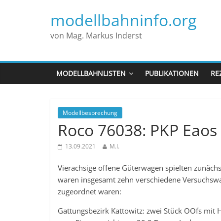
modellbahninfo.org
von Mag. Markus Inderst
MODELLBAHNLISTEN
PUBLIKATIONEN
RE
Modellbesprechung
Roco 76038: PKP Eaos
13.09.2021
M.I.
Vierachsige offene Güterwagen spielten zunächs
waren insgesamt zehn verschiedene Versuchswa
zugeordnet waren:
Gattungsbezirk Kattowitz: zwei Stück OOfs mit