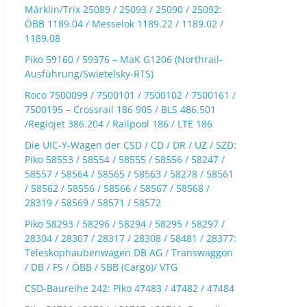
Märklin/Trix 25089 / 25093 / 25090 / 25092:
ÖBB 1189.04 / Messelok 1189.22 / 1189.02 /
1189.08
Piko 59160 / 59376 – MaK G1206 (Northrail-
Ausführung/Swietelsky-RTS)
Roco 7500099 / 7500101 / 7500102 / 7500161 /
7500195 – Crossrail 186 905 / BLS 486.501
/Regiojet 386.204 / Railpool 186 / LTE 186
Die UIC-Y-Wagen der CSD / CD / DR / UZ / SZD:
Piko 58553 / 58554 / 58555 / 58556 / 58247 /
58557 / 58564 / 58565 / 58563 / 58278 / 58561
/ 58562 / 58556 / 58566 / 58567 / 58568 /
28319 / 58569 / 58571 / 58572
Piko 58293 / 58296 / 58294 / 58295 / 58297 /
28304 / 28307 / 28317 / 28308 / 58481 / 28377:
Teleskophaubenwagen DB AG / Transwaggon
/ DB / FS / ÖBB / SBB (Cargo)/ VTG
CSD-Baureihe 242: Piko 47483 / 47482 / 47484