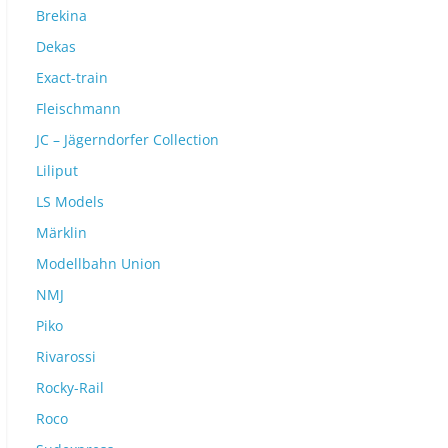
Brekina
Dekas
Exact-train
Fleischmann
JC – Jägerndorfer Collection
Liliput
LS Models
Märklin
Modellbahn Union
NMJ
Piko
Rivarossi
Rocky-Rail
Roco