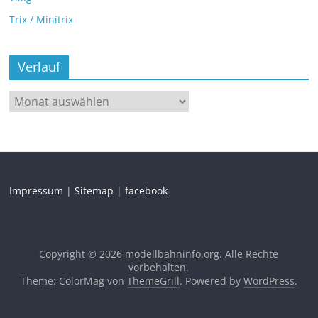
Trix / Minitrix
Verlauf
Impressum
|
Sitemap
|
facebook
Copyright © 2026
modellbahninfo.org
. Alle Rechte
vorbehalten.
Theme: ColorMag von
ThemeGrill
. Powered by
WordPress
.