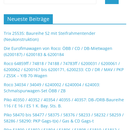
Neueste Beiträge
Trix 25535: Baureihe 52 mit Steifrahmentender
(Neukonstruktion)
Die Eurofimawagen von Roco: ÖBB / CD / DB-Mietwagen
(6200187) / 6200183 & 6200184
Roco 64859ff / 74818 / 74188 / 74783ff / 6200031 / 6200061 /
6200062 / 6200167 bis 6200171, 6200233: CD / DR / MAV / PKP
/ ZSSK – Y/B 70-Wagen
Roco 34034 / 34049 / 6240002 / 6240004 / 624003:
Schmalspurwagen-Set ÖBB / ZB
Piko 40350 / 40352 / 40354 / 40355 / 40357: DB-/DRB-Baureihe
116 / E 16 / ES 1 K. Bay. Sts. B.
Piko 58470 bis 58477 / 58375 / 58376 / 58233 / 58232 / 58259 /
58286 / 58290: PKP Gags-t(x) / Gas & CD Gags-t
Piko 51800 / 51802 / 51804 / 51806 / 51808 / 51810 / 51812 /