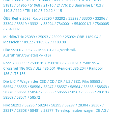
51815 / 51965 / 51968 / 21716 / 21776: DB Baureihe E 10.3 /
110.3 / 112 / TRI 110 / E 10.12 / 115
ÖBB-Reihe 2095: Roco 33290 / 33292 / 33298 / 33300 / 33296 /
33304 / 33319 / 33321 / 33294 / 7340001 / 5540001/1 / 7540005
/ 7540007
Märklin/Trix 25089 / 25093 / 25090 / 25092: ÖBB 1189.04 /
Messelok 1189.22 / 1189.02 / 1189.08
Piko 59160 / 59376 – MaK G1206 (Northrail-
Ausführung/Swietelsky-RTS)
Roco 7500099 / 7500101 / 7500102 / 7500161 / 7500195 –
Crossrail 186 905 / BLS 486.501 /Regiojet 386.204 / Railpool
186 / LTE 186
Die UIC-Y-Wagen der CSD / CD / DR / UZ / SZD: Piko 58553 /
58554 / 58555 / 58556 / 58247 / 58557 / 58564 / 58565 / 58563 /
58278 / 58561 / 58562 / 58556 / 58566 / 58567 / 58568 / 28319 /
58569 / 58571 / 58572
Piko 58293 / 58296 / 58294 / 58295 / 58297 / 28304 / 28307 /
28317 / 28308 / 58481 / 28377: Teleskophaubenwagen DB AG /