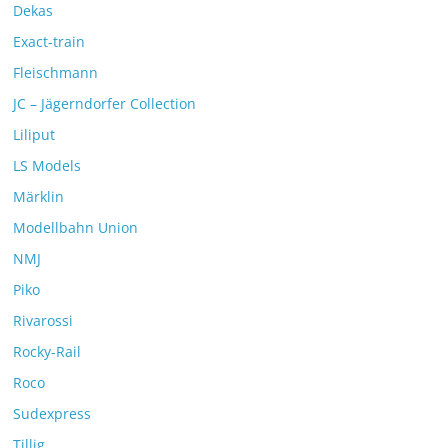
Dekas
Exact-train
Fleischmann
JC – Jägerndorfer Collection
Liliput
LS Models
Märklin
Modellbahn Union
NMJ
Piko
Rivarossi
Rocky-Rail
Roco
Sudexpress
Tillig