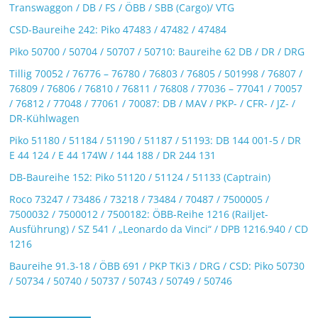
Transwaggon / DB / FS / ÖBB / SBB (Cargo)/ VTG
CSD-Baureihe 242: Piko 47483 / 47482 / 47484
Piko 50700 / 50704 / 50707 / 50710: Baureihe 62 DB / DR / DRG
Tillig 70052 / 76776 – 76780 / 76803 / 76805 / 501998 / 76807 /
76809 / 76806 / 76810 / 76811 / 76808 / 77036 – 77041 / 70057
/ 76812 / 77048 / 77061 / 70087: DB / MAV / PKP- / CFR- / JZ- /
DR-Kühlwagen
Piko 51180 / 51184 / 51190 / 51187 / 51193: DB 144 001-5 / DR
E 44 124 / E 44 174W / 144 188 / DR 244 131
DB-Baureihe 152: Piko 51120 / 51124 / 51133 (Captrain)
Roco 73247 / 73486 / 73218 / 73484 / 70487 / 7500005 /
7500032 / 7500012 / 7500182: ÖBB-Reihe 1216 (Railjet-
Ausführung) / SZ 541 / „Leonardo da Vinci“ / DPB 1216.940 / CD
1216
Baureihe 91.3-18 / ÖBB 691 / PKP TKi3 / DRG / CSD: Piko 50730
/ 50734 / 50740 / 50737 / 50743 / 50749 / 50746