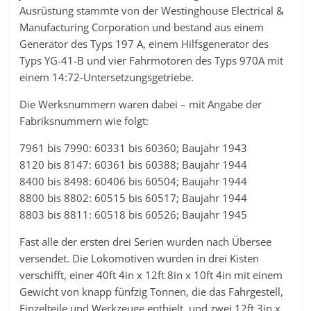
Ausrüstung stammte von der Westinghouse Electrical &
Manufacturing Corporation und bestand aus einem
Generator des Typs 197 A, einem Hilfsgenerator des
Typs YG-41-B und vier Fahrmotoren des Typs 970A mit
einem 14:72-Untersetzungsgetriebe.
Die Werksnummern waren dabei – mit Angabe der
Fabriksnummern wie folgt:
7961 bis 7990: 60331 bis 60360; Baujahr 1943
8120 bis 8147: 60361 bis 60388; Baujahr 1944
8400 bis 8498: 60406 bis 60504; Baujahr 1944
8800 bis 8802: 60515 bis 60517; Baujahr 1944
8803 bis 8811: 60518 bis 60526; Baujahr 1945
Fast alle der ersten drei Serien wurden nach Übersee
versendet. Die Lokomotiven wurden in drei Kisten
verschifft, einer 40ft 4in x 12ft 8in x 10ft 4in mit einem
Gewicht von knapp fünfzig Tonnen, die das Fahrgestell,
Einzelteile und Werkzeuge enthielt, und zwei 12ft 3in x