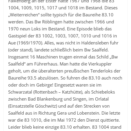
Falkenberg an der Elster hatte 1967 und 1968 die 83
1004, 1009, 1015, 1017 und 1018 im Bestand. Dieses
„Weiterreichen“ sollte typisch für die Baureihe 83.10
werden. Das Bw Röblingen hatte zwischen 1966 und
1970 neun Loks im Bestand. Eine Episode blieb das
Gastspiel der 83 1002, 1003, 1007, 1010 und 1016 in
Aue (1969/1970). Alles, was nicht in Haldensleben fuhr
(oder stand), landete schließlich beim Bw Saalfeld.
Insgesamt 16 Maschinen trugen einmal das Schild „Bw
Saalfeld“ am Führerhaus. Man hatte die Vierkuppler
geholt, um die überalterten preußischen Tenderloks der
Baureihe 93.5 abzulösen. So fuhren die 83.10 auch noch
oder doch im Gebirge! Eingesetzt waren sie im
Schwarzatal (Rottenbach – Katzhütte), als Schiebeloks
zwischen Bad Blankenburg und Singen, im Orlatal
(Einsatzstelle Göschwitz) und auf den Strecken von
Saalfeld aus in Richtung Gera und Lobenstein. Die letzte
war die 83 1010, die im Mai 1972 den Dienst quittierte.
Leider blieb keine einzige 83.10 erhalten. 83 1004 stand