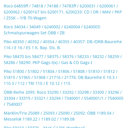
Roco 64859ff / 74818 / 74188 / 74783ff / 6200031 / 6200061 /
6200062 / 6200167 bis 6200171, 6200233: CD / DR / MAV / PKP
/ ZSSK – Y/B 70-Wagen
Roco 34034 / 34049 / 6240002 / 6240004 / 6240003:
Schmalspurwagen-Set ÖBB / ZB
Piko 40350 / 40352 / 40354 / 40355 / 40357: DB-/DRB-Baureihe
116 / E 16 / ES 1 K. Bay. Sts. B.
Piko 58470 bis 58477 / 58375 / 58376 / 58233 / 58232 / 58259 /
58286 / 58290: PKP Gags-t(x) / Gas & CD Gags-t
Piko 51800 / 51802 / 51804 / 51806 / 51808 / 51810 / 51812 /
51815 / 51965 / 51968 / 21716 / 21776: DB Baureihe E 10.3 /
110.3 / 112 / TRI 110 / E 10.12 / 115
ÖBB-Reihe 2095: Roco 33290 / 33292 / 33298 / 33300 / 33296 /
33304 / 33319 / 33321 / 33294 / 7340001 / 5540001/1 / 7540005
/ 7540007
Märklin/Trix 25089 / 25093 / 25090 / 25092: ÖBB 1189.04 /
Messelok 1189.22 / 1189.02 / 1189.08
Piko 59160 / 59376 – MaK G1206 (Northrail-