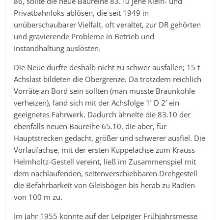
86, sollte die neue Baureihe 83.10 jene Klein- und
Privatbahnloks ablösen, die seit 1949 in
unüberschaubarer Vielfalt, oft veraltet, zur DR gehörten
und gravierende Probleme in Betrieb und
Instandhaltung auslösten.
Die Neue durfte deshalb nicht zu schwer ausfallen; 15 t
Achslast bildeten die Obergrenze. Da trotzdem reichlich
Vorräte an Bord sein sollten (man musste Braunkohle
verheizen), fand sich mit der Achsfolge 1’ D 2’ ein
geeignetes Fahrwerk. Dadurch ähnelte die 83.10 der
ebenfalls neuen Baureihe 65.10, die aber, für
Hauptstrecken gedacht, größer und schwerer ausfiel. Die
Vorlaufachse, mit der ersten Kuppelachse zum Krauss-
Helmholtz-Gestell vereint, ließ im Zusammenspiel mit
dem nachlaufenden, seitenverschiebbaren Drehgestell
die Befahrbarkeit von Gleisbögen bis herab zu Radien
von 100 m zu.
Im Jahr 1955 konnte auf der Leipziger Frühjahrsmesse