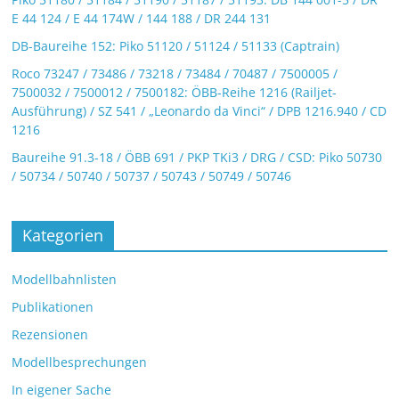
E 44 124 / E 44 174W / 144 188 / DR 244 131
DB-Baureihe 152: Piko 51120 / 51124 / 51133 (Captrain)
Roco 73247 / 73486 / 73218 / 73484 / 70487 / 7500005 /
7500032 / 7500012 / 7500182: ÖBB-Reihe 1216 (Railjet-
Ausführung) / SZ 541 / „Leonardo da Vinci“ / DPB 1216.940 / CD
1216
Baureihe 91.3-18 / ÖBB 691 / PKP TKi3 / DRG / CSD: Piko 50730
/ 50734 / 50740 / 50737 / 50743 / 50749 / 50746
Kategorien
Modellbahnlisten
Publikationen
Rezensionen
Modellbesprechungen
In eigener Sache