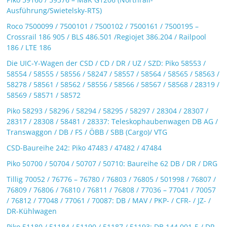
Ausführung/Swietelsky-RTS)
Roco 7500099 / 7500101 / 7500102 / 7500161 / 7500195 –
Crossrail 186 905 / BLS 486.501 /Regiojet 386.204 / Railpool
186 / LTE 186
Die UIC-Y-Wagen der CSD / CD / DR / UZ / SZD: Piko 58553 /
58554 / 58555 / 58556 / 58247 / 58557 / 58564 / 58565 / 58563 /
58278 / 58561 / 58562 / 58556 / 58566 / 58567 / 58568 / 28319 /
58569 / 58571 / 58572
Piko 58293 / 58296 / 58294 / 58295 / 58297 / 28304 / 28307 /
28317 / 28308 / 58481 / 28337: Teleskophaubenwagen DB AG /
Transwaggon / DB / FS / ÖBB / SBB (Cargo)/ VTG
CSD-Baureihe 242: Piko 47483 / 47482 / 47484
Piko 50700 / 50704 / 50707 / 50710: Baureihe 62 DB / DR / DRG
Tillig 70052 / 76776 – 76780 / 76803 / 76805 / 501998 / 76807 /
76809 / 76806 / 76810 / 76811 / 76808 / 77036 – 77041 / 70057
/ 76812 / 77048 / 77061 / 70087: DB / MAV / PKP- / CFR- / JZ- /
DR-Kühlwagen
Piko 51180 / 51184 / 51190 / 51187 / 51193: DB 144 001-5 / DR