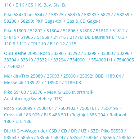
116 / E 16 / ES 1 K. Bay. Sts. B.
Piko 58470 bis 58477 / 58375 / 58376 / 58233 / 58232 / 58259 /
58286 / 58290: PKP Gags-t(x) / Gas & CD Gags-t
Piko 51800 / 51802 / 51804 / 51806 / 51808 / 51810 / 51812 /
51815 / 51965 / 51968 / 21716 / 21776: DB Baureihe E 10.3 /
110.3 / 112 / TRI 110 / E 10.12 / 115
ÖBB-Reihe 2095: Roco 33290 / 33292 / 33298 / 33300 / 33296 /
33304 / 33319 / 33321 / 33294 / 7340001 / 5540001/1 / 7540005
/ 7540007
Märklin/Trix 25089 / 25093 / 25090 / 25092: ÖBB 1189.04 /
Messelok 1189.22 / 1189.02 / 1189.08
Piko 59160 / 59376 – MaK G1206 (Northrail-
Ausführung/Swietelsky-RTS)
Roco 7500099 / 7500101 / 7500102 / 7500161 / 7500195 –
Crossrail 186 905 / BLS 486.501 /Regiojet 386.204 / Railpool
186 / LTE 186
Die UIC-Y-Wagen der CSD / CD / DR / UZ / SZD: Piko 58553 /
58554 / 58555 / 58556 / 58247 / 58557 / 58564 / 58565 / 58563 /