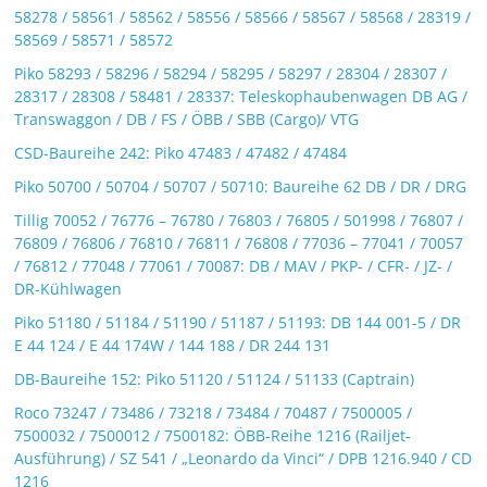
58278 / 58561 / 58562 / 58556 / 58566 / 58567 / 58568 / 28319 /
58569 / 58571 / 58572
Piko 58293 / 58296 / 58294 / 58295 / 58297 / 28304 / 28307 /
28317 / 28308 / 58481 / 28337: Teleskophaubenwagen DB AG /
Transwaggon / DB / FS / ÖBB / SBB (Cargo)/ VTG
CSD-Baureihe 242: Piko 47483 / 47482 / 47484
Piko 50700 / 50704 / 50707 / 50710: Baureihe 62 DB / DR / DRG
Tillig 70052 / 76776 – 76780 / 76803 / 76805 / 501998 / 76807 /
76809 / 76806 / 76810 / 76811 / 76808 / 77036 – 77041 / 70057
/ 76812 / 77048 / 77061 / 70087: DB / MAV / PKP- / CFR- / JZ- /
DR-Kühlwagen
Piko 51180 / 51184 / 51190 / 51187 / 51193: DB 144 001-5 / DR
E 44 124 / E 44 174W / 144 188 / DR 244 131
DB-Baureihe 152: Piko 51120 / 51124 / 51133 (Captrain)
Roco 73247 / 73486 / 73218 / 73484 / 70487 / 7500005 /
7500032 / 7500012 / 7500182: ÖBB-Reihe 1216 (Railjet-
Ausführung) / SZ 541 / „Leonardo da Vinci“ / DPB 1216.940 / CD
1216