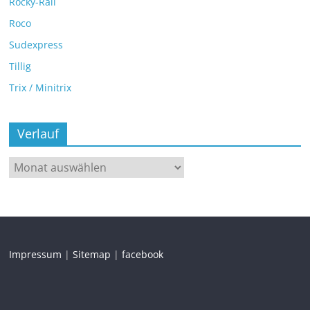
Rocky-Rail
Roco
Sudexpress
Tillig
Trix / Minitrix
Verlauf
Impressum
|
Sitemap
|
facebook