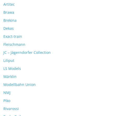
Artitec
Brawa
Brekina
Dekas
Exact-train
Fleischmann
JC – Jägerndorfer Collection
Liliput
LS Models
Märklin
Modellbahn Union
NMJ
Piko
Rivarossi