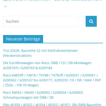
→
Neueste Beiträge
Trix 25535: Baureihe 52 mit Steifrahmentender
(Neukonstruktion)
Die Eurofimawagen von Roco: ÖBB / CD / DB-Mietwagen
(6200187) / 6200183 & 6200184
Roco 64859ff / 74818 / 74188 / 74783ff / 6200031 / 6200061 /
6200062 / 6200167 bis 6200171, 6200233: CD / DR / MAV / PKP
/ ZSSK – Y/B 70-Wagen
Roco 34034 / 34049 / 6240002 / 6240004 / 6240003:
Schmalspurwagen-Set ÖBB / ZB
Piko 40350 / 40352 / 40354 / 40355 / 40357: DB-/DRB-Baureihe