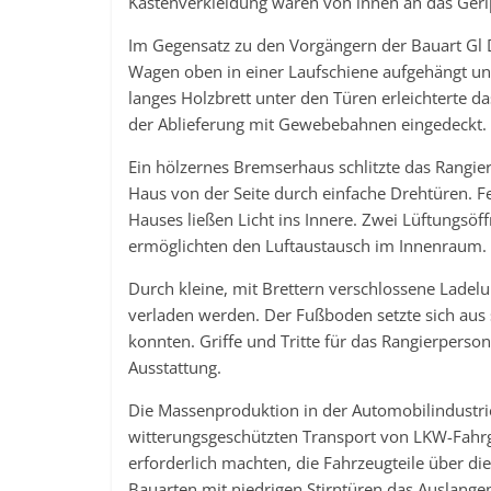
Kastenverkleidung waren von innen an das Geri
Im Gegensatz zu den Vorgängern der Bauart Gl D
Wagen oben in einer Laufschiene aufgehängt und
langes Holzbrett unter den Türen erleichterte 
der Ablieferung mit Gewebebahnen eingedeckt.
Ein hölzernes Bremserhaus schlitzte das Rangier
Haus von der Seite durch einfache Drehtüren. Fe
Hauses ließen Licht ins Innere. Zwei Lüftungsö
ermöglichten den Luftaustausch im Innenraum.
Durch kleine, mit Brettern verschlossene Lade
verladen werden. Der Fußboden setzte sich aus
konnten. Griffe und Tritte für das Rangierperson
Ausstattung.
Die Massenproduktion in der Automobilindustrie 
witterungsgeschützten Transport von LKW-Fahr
erforderlich machten, die Fahrzeugteile über d
Bauarten mit niedrigen Stirntüren das Auslange