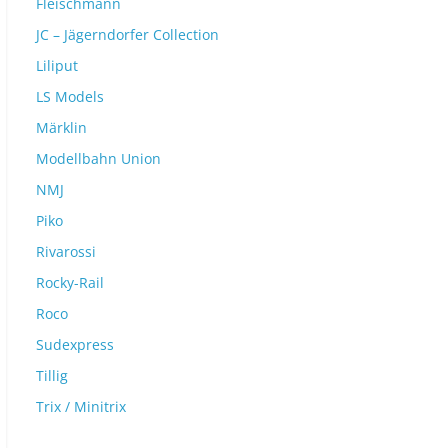
Fleischmann
JC – Jägerndorfer Collection
Liliput
LS Models
Märklin
Modellbahn Union
NMJ
Piko
Rivarossi
Rocky-Rail
Roco
Sudexpress
Tillig
Trix / Minitrix