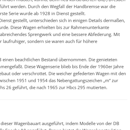
sgeführt werden. Durch den Wegfall der Handbremse war die
ste Serie wurde ab 1928 in Dienst gestellt.
enst gestellt, unterschieden sich in einigen Details dermaßen,
urde. Diese Wagen erhielten bis zur Rahmenunterkante
rabreichendes Sprengwerk und eine bessere Abfederung. Mit
 laufruhiger, sondern sie waren auch für höhere
 einen beachtlichen Bestand übernommen. Die genieteten
mmengefaßt. Diese Wagenserie blieb bis Ende der 1960er Jahre
aut oder verschrottet. Die weicher gefederten Wagen mit den
zwischen 1951 und 1954 das Nebengattungszeichen „m“ zur
hs 26 geführt, die nach 1965 zur Hbcs 295 mutierten.
g dieser Wagenbauart ausgeführt, indem Modelle von der DB