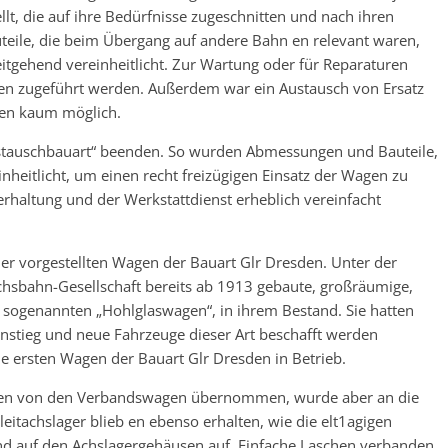
t, die auf ihre Bedürfnisse zugeschnitten und nach ihren
teile, die beim Übergang auf andere Bahn en relevant waren,
tgehend vereinheitlicht. Zur Wartung oder für Reparaturen
en zugeführt werden. Außerdem war ein Austausch von Ersatz
ten kaum möglich.
ustauschbauart“ beenden. So wurden Abmessungen und Bauteile,
heitlicht, um einen recht freizügigen Einsatz der Wagen zu
rhaltung und der Werkstattdienst erheblich vereinfacht
ier vorgestellten Wagen der Bauart Glr Dresden. Unter der
chsbahn-Gesellschaft bereits ab 1913 gebaute, großräumige,
 sogenannten „Hohlglaswagen“, in ihrem Bestand. Sie hatten
anstieg und neue Fahrzeuge dieser Art beschafft werden
e ersten Wagen der Bauart Glr Dresden in Betrieb.
en von den Verbandswagen übernommen, wurde aber an die
itachslager blieb en ebenso erhalten, wie die elt1agigen
und auf den Achslagergehäusen auf. Einfache Laschen verbanden