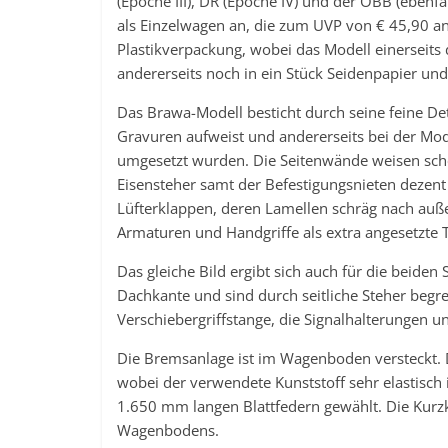
(Epoche III), DR (Epoche IV) und der ÖBB (ebenf
als Einzelwagen an, die zum UVP von € 45,90 an
Plastikverpackung, wobei das Modell einerseits d
andererseits noch in ein Stück Seidenpapier und i
Das Brawa-Modell besticht durch seine feine Det
Gravuren aufweist und andererseits bei der Mod
umgesetzt wurden. Die Seitenwände weisen schö
Eisensteher samt der Befestigungsnieten dezent 
Lüfterklappen, deren Lamellen schräg nach auß
Armaturen und Handgriffe als extra angesetzte T
Das gleiche Bild ergibt sich auch für die beiden
Dachkante und sind durch seitliche Steher begre
Verschiebergriffstange, die Signalhalterungen u
Die Bremsanlage ist im Wagenboden versteckt. Di
wobei der verwendete Kunststoff sehr elastisch 
1.650 mm langen Blattfedern gewählt. Die Kurz
Wagenbodens.