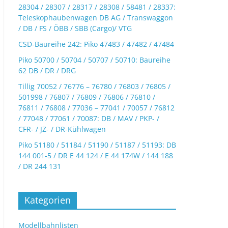
28304 / 28307 / 28317 / 28308 / 58481 / 28337:
Teleskophaubenwagen DB AG / Transwaggon
/ DB / FS / ÖBB / SBB (Cargo)/ VTG
CSD-Baureihe 242: Piko 47483 / 47482 / 47484
Piko 50700 / 50704 / 50707 / 50710: Baureihe
62 DB / DR / DRG
Tillig 70052 / 76776 – 76780 / 76803 / 76805 /
501998 / 76807 / 76809 / 76806 / 76810 /
76811 / 76808 / 77036 – 77041 / 70057 / 76812
/ 77048 / 77061 / 70087: DB / MAV / PKP- /
CFR- / JZ- / DR-Kühlwagen
Piko 51180 / 51184 / 51190 / 51187 / 51193: DB
144 001-5 / DR E 44 124 / E 44 174W / 144 188
/ DR 244 131
Kategorien
Modellbahnlisten