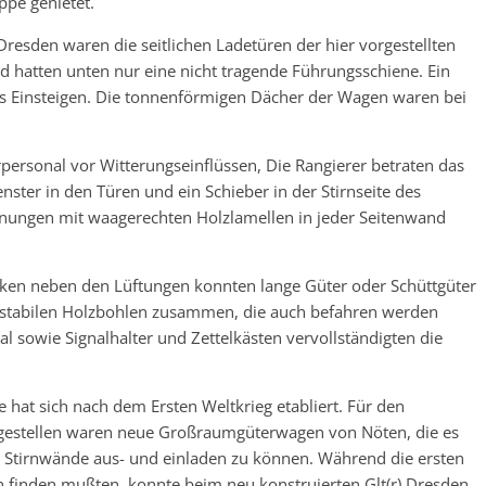
ppe genietet.
resden waren die seitlichen Ladetüren der hier vorgestellten
 hatten unten nur eine nicht tragende Führungsschiene. Ein
das Einsteigen. Die tonnenförmigen Dächer der Wagen waren bei
personal vor Witterungseinflüssen, Die Rangierer betraten das
nster in den Türen und ein Schieber in der Stirnseite des
ffnungen mit waagerechten Holzlamellen in jeder Seitenwand
luken neben den Lüftungen konnten lange Güter oder Schüttgüter
 stabilen Holzbohlen zusammen, die auch befahren werden
al sowie Signalhalter und Zettelkästen vervollständigten die
hat sich nach dem Ersten Weltkrieg etabliert. Für den
gestellen waren neue Großraumgüterwagen von Nöten, die es
ie Stirnwände aus- und einladen zu können. Während die ersten
n finden mußten, konnte beim neu konstruierten Glt(r) Dresden