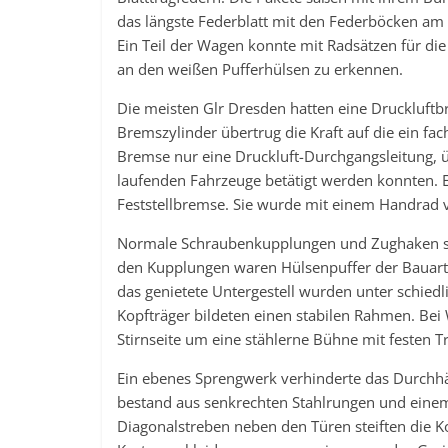
das längste Federblatt mit den Federböcken am U
Ein Teil der Wagen konnte mit Radsätzen für die
an den weißen Pufferhülsen zu erkennen.
Die meisten Glr Dresden hatten eine Druckluft
Bremszylinder übertrug die Kraft auf die ein fa
Bremse nur eine Druckluft-Durchgangsleitung,
laufenden Fahrzeuge betätigt werden konnten. E
Feststellbremse. Sie wurde mit einem Handrad
Normale Schraubenkupplungen und Zughaken st
den Kupplungen waren Hülsenpuffer der Bauart R
das genietete Untergestell wurden unter schiedl
Kopfträger bildeten einen stabilen Rahmen. Bei 
Stirnseite um eine stählerne Bühne mit festen T
Ein ebenes Sprengwerk verhinderte das Durchh
bestand aus senkrechten Stahlrungen und eine
Diagonalstreben neben den Türen steiften die K