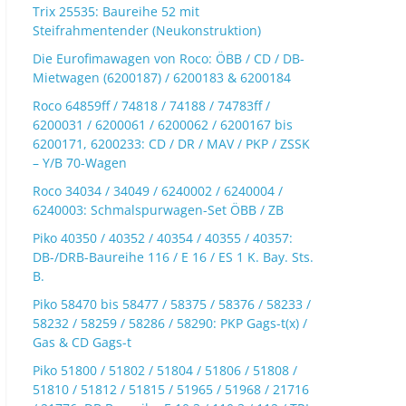
Trix 25535: Baureihe 52 mit
Steifrahmentender (Neukonstruktion)
Die Eurofimawagen von Roco: ÖBB / CD / DB-
Mietwagen (6200187) / 6200183 & 6200184
Roco 64859ff / 74818 / 74188 / 74783ff /
6200031 / 6200061 / 6200062 / 6200167 bis
6200171, 6200233: CD / DR / MAV / PKP / ZSSK
– Y/B 70-Wagen
Roco 34034 / 34049 / 6240002 / 6240004 /
6240003: Schmalspurwagen-Set ÖBB / ZB
Piko 40350 / 40352 / 40354 / 40355 / 40357:
DB-/DRB-Baureihe 116 / E 16 / ES 1 K. Bay. Sts.
B.
Piko 58470 bis 58477 / 58375 / 58376 / 58233 /
58232 / 58259 / 58286 / 58290: PKP Gags-t(x) /
Gas & CD Gags-t
Piko 51800 / 51802 / 51804 / 51806 / 51808 /
51810 / 51812 / 51815 / 51965 / 51968 / 21716