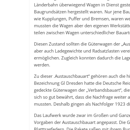
Länderbahn überwiegend Wagen in Dienst gestell
Baugrundsätzen hergestellt waren. Nur jene Bau
wie Kupplungen, Puffer und Bremsen, waren wei
mussten die Wagen aber den eigenen Werkstätt
teilen zwischen Wagen unterschiedlicher Bauar
Diesen Zustand sollten die Güterwagen der „A
aber auch Ladegewichte und Radsatzlasten verein
ermöglichen. Zugleich konnten dadurch die Lage
werden.
Zu dieser .Austauschbauart“ gehören auch die h
Bezeichnung Gl Dresden hatte die Deutsche Rei
gedeckte Güterwagen der „Verbandsbauart“, die
sich so gut bewährt, dass die Nachfrage weiter 
mussten. Deshalb gingen als Nachfolger 1923 di
Das Laufwerk wurde zwar im Großen und Ganz
Vorgaben der Austauschbauart angepasst. Die Gle
Blatttragfedern. Die Pakete saßen mit ihrem B