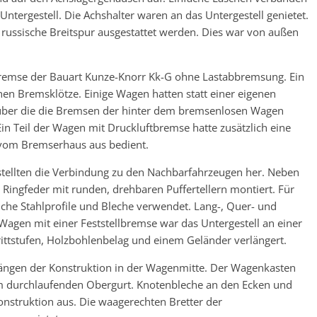
ntergestell. Die Achshalter waren an das Untergestell genietet.
 russische Breitspur ausgestattet werden. Dies war von außen
bremse der Bauart Kunze-Knorr Kk-G ohne Lastabbremsung. Ein
chen Bremsklötze. Einige Wagen hatten statt einer eigenen
 über die die Bremsen der hinter dem bremsenlosen Wagen
in Teil der Wagen mit Druckluftbremse hatte zusätzlich eine
 vom Bremserhaus aus bedient.
ellten die Verbindung zu den Nachbarfahrzeugen her. Neben
ingfeder mit runden, drehbaren Puffertellern montiert. Für
iche Stahlprofile und Bleche verwendet. Lang-, Quer- und
Wagen mit einer Feststellbremse war das Untergestell an einer
rittstufen, Holzbohlenbelag und einem Geländer verlängert.
ängen der Konstruktion in der Wagenmitte. Der Wagenkasten
m durchlaufenden Obergurt. Knotenbleche an den Ecken und
onstruktion aus. Die waagerechten Bretter der