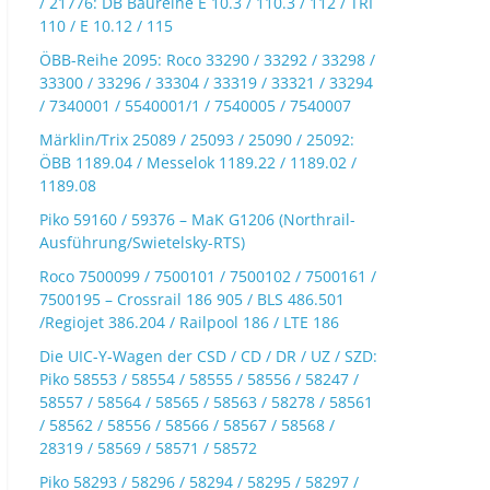
/ 21776: DB Baureihe E 10.3 / 110.3 / 112 / TRI
110 / E 10.12 / 115
ÖBB-Reihe 2095: Roco 33290 / 33292 / 33298 /
33300 / 33296 / 33304 / 33319 / 33321 / 33294
/ 7340001 / 5540001/1 / 7540005 / 7540007
Märklin/Trix 25089 / 25093 / 25090 / 25092:
ÖBB 1189.04 / Messelok 1189.22 / 1189.02 /
1189.08
Piko 59160 / 59376 – MaK G1206 (Northrail-
Ausführung/Swietelsky-RTS)
Roco 7500099 / 7500101 / 7500102 / 7500161 /
7500195 – Crossrail 186 905 / BLS 486.501
/Regiojet 386.204 / Railpool 186 / LTE 186
Die UIC-Y-Wagen der CSD / CD / DR / UZ / SZD:
Piko 58553 / 58554 / 58555 / 58556 / 58247 /
58557 / 58564 / 58565 / 58563 / 58278 / 58561
/ 58562 / 58556 / 58566 / 58567 / 58568 /
28319 / 58569 / 58571 / 58572
Piko 58293 / 58296 / 58294 / 58295 / 58297 /