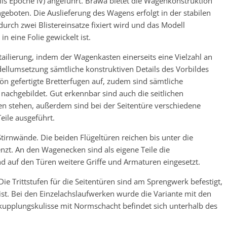
alls Epoche IV) angeführt. Brawa bietet die Wagenkonstruktion
geboten. Die Auslieferung des Wagens erfolgt in der stabilen
urch zwei Blistereinsatze fixiert wird und das Modell
n eine Folie gewickelt ist.
ailierung, indem der Wagenkasten einerseits eine Vielzahl an
ellumsetzung sämtliche konstruktiven Details des Vorbildes
n gefertigte Bretterfugen auf, zudem sind sämtliche
nachgebildet. Gut erkennbar sind auch die seitlichen
en stehen, außerdem sind bei der Seitentüre verschiedene
eile ausgeführt.
 Stirnwände. Die beiden Flügeltüren reichen bis unter die
nzt. An den Wagenecken sind als eigene Teile die
nd auf den Türen weitere Griffe und Armaturen eingesetzt.
e Trittstufen für die Seitentüren sind am Sprengwerk befestigt,
ist. Bei den Einzelachslaufwerken wurde die Variante mit den
kupplungskulisse mit Normschacht befindet sich unterhalb des