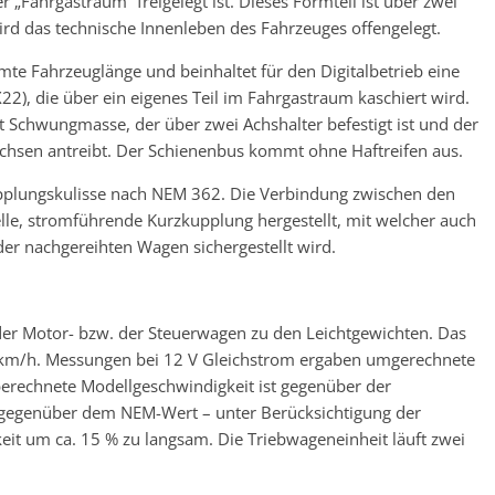
„Fahrgastraum“ freigelegt ist. Dieses Formteil ist über zwei
ird das technische Innenleben des Fahrzeuges offengelegt.
amte Fahrzeuglänge und beinhaltet für den Digitalbetrieb eine
22), die über ein eigenes Teil im Fahrgastraum kaschiert wird.
it Schwungmasse, der über zwei Achshalter befestigt ist und der
hsen antreibt. Der Schienenbus kommt ohne Haftreifen aus.
upplungskulisse nach NEM 362. Die Verbindung zwischen den
lle, stromführende Kurzkupplung hergestellt, mit welcher auch
er nachgereihten Wagen sichergestellt wird.
er Motor- bzw. der Steuerwagen zu den Leichtgewichten. Das
0 km/h. Messungen bei 12 V Gleichstrom ergaben umgerechnete
berechnete Modellgeschwindigkeit ist gegenüber der
, gegenüber dem NEM-Wert – unter Berücksichtigung der
it um ca. 15 % zu langsam. Die Triebwageneinheit läuft zwei