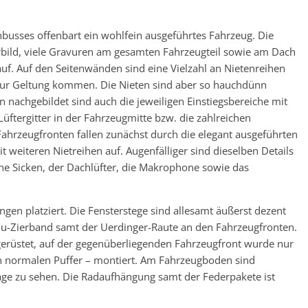
nbusses offenbart ein wohlfein ausgeführtes Fahrzeug. Die
rbild, viele Gravuren am gesamten Fahrzeugteil sowie am Dach
uf. Auf den Seitenwänden sind eine Vielzahl an Nietenreihen
r zur Geltung kommen. Die Nieten sind aber so hauchdünn
n nachgebildet sind auch die jeweiligen Einstiegsbereiche mit
üftergitter in der Fahrzeugmitte bzw. die zahlreichen
ahrzeugfronten fallen zunächst durch die elegant ausgeführten
weiteren Nietreihen auf. Augenfälliger sind dieselben Details
he Sicken, der Dachlüfter, die Makrophone sowie das
gen platziert. Die Fensterstege sind allesamt äußerst dezent
lu-Zierband samt der Uerdinger-Raute an den Fahrzeugfronten.
zugerüstet, auf der gegenüberliegenden Fahrzeugfront wurde nur
n normalen Puffer – montiert. Am Fahrzeugboden sind
ge zu sehen. Die Radaufhängung samt der Federpakete ist