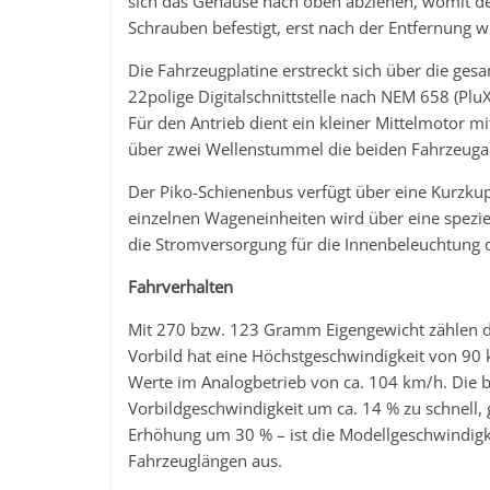
sich das Gehäuse nach oben abziehen, womit der 
Schrauben befestigt, erst nach der Entfernung w
Die Fahrzeugplatine erstreckt sich über die ges
22polige Digitalschnittstelle nach NEM 658 (PluX
Für den Antrieb dient ein kleiner Mittelmotor m
über zwei Wellenstummel die beiden Fahrzeugac
Der Piko-Schienenbus verfügt über eine Kurzk
einzelnen Wageneinheiten wird über eine spezie
die Stromversorgung für die Innenbeleuchtung d
Fahrverhalten
Mit 270 bzw. 123 Gramm Eigengewicht zählen d
Vorbild hat eine Höchstgeschwindigkeit von 9
Werte im Analogbetrieb von ca. 104 km/h. Die 
Vorbildgeschwindigkeit um ca. 14 % zu schnell
Erhöhung um 30 % – ist die Modellgeschwindigke
Fahrzeuglängen aus.