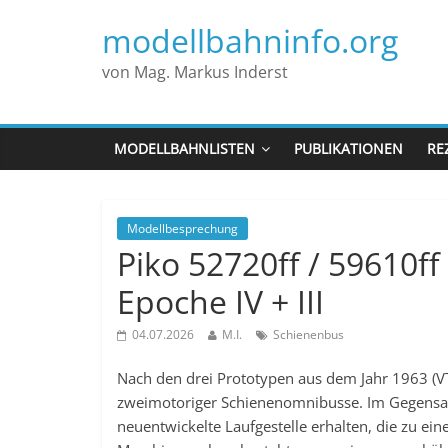
modellbahninfo.org
von Mag. Markus Inderst
MODELLBAHNLISTEN
PUBLIKATIONEN
RE
Modellbesprechung
Piko 52720ff / 59610f
Epoche IV + III
04.07.2026
M.I.
Schienenbus
Nach den drei Prototypen aus dem Jahr 1963 (VT
zweimotoriger Schienenomnibusse. Im Gegensatz
neuentwickelte Laufgestelle erhalten, die zu ei