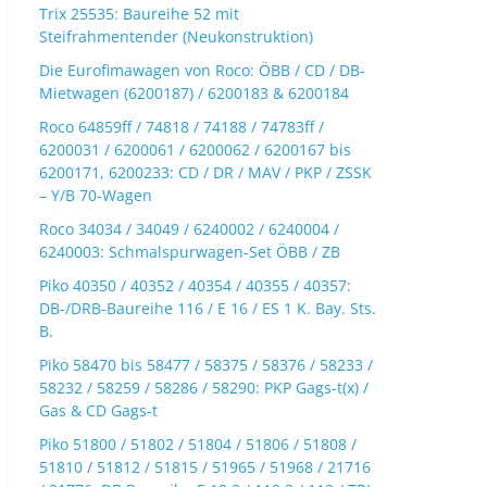
Trix 25535: Baureihe 52 mit
Steifrahmentender (Neukonstruktion)
Die Eurofimawagen von Roco: ÖBB / CD / DB-
Mietwagen (6200187) / 6200183 & 6200184
Roco 64859ff / 74818 / 74188 / 74783ff /
6200031 / 6200061 / 6200062 / 6200167 bis
6200171, 6200233: CD / DR / MAV / PKP / ZSSK
– Y/B 70-Wagen
Roco 34034 / 34049 / 6240002 / 6240004 /
6240003: Schmalspurwagen-Set ÖBB / ZB
Piko 40350 / 40352 / 40354 / 40355 / 40357:
DB-/DRB-Baureihe 116 / E 16 / ES 1 K. Bay. Sts.
B.
Piko 58470 bis 58477 / 58375 / 58376 / 58233 /
58232 / 58259 / 58286 / 58290: PKP Gags-t(x) /
Gas & CD Gags-t
Piko 51800 / 51802 / 51804 / 51806 / 51808 /
51810 / 51812 / 51815 / 51965 / 51968 / 21716