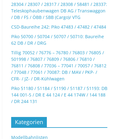
28304 / 28307 / 28317 / 28308 / 58481 / 28337:
Teleskophaubenwagen DB AG / Transwaggon
/ DB / FS / ÖBB / SBB (Cargo)/ VTG
CSD-Baureihe 242: Piko 47483 / 47482 / 47484
Piko 50700 / 50704 / 50707 / 50710: Baureihe
62 DB / DR / DRG
Tillig 70052 / 76776 – 76780 / 76803 / 76805 /
501998 / 76807 / 76809 / 76806 / 76810 /
76811 / 76808 / 77036 – 77041 / 70057 / 76812
/ 77048 / 77061 / 70087: DB / MAV / PKP- /
CFR- / JZ- / DR-Kühlwagen
Piko 51180 / 51184 / 51190 / 51187 / 51193: DB
144 001-5 / DR E 44 124 / E 44 174W / 144 188
/ DR 244 131
Kategorien
Modellbahnlisten