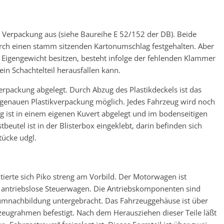
n Verpackung aus (siehe Baureihe E 52/152 der DB). Beide
rch einen stamm sitzenden Kartonumschlag festgehalten. Aber
s Eigengewicht besitzen, besteht infolge der fehlenden Klammer
in Schachtelteil herausfallen kann.
rverpackung abgelegt. Durch Abzug des Plastikdeckels ist das
enauen Plastikverpackung möglich. Jedes Fahrzeug wird noch
g ist in einem eigenen Kuvert abgelegt und im bodenseitigen
beutel ist in der Blisterbox eingeklebt, darin befinden sich
tücke udgl.
tierte sich Piko streng am Vorbild. Der Motorwagen ist
r antriebslose Steuerwagen. Die Antriebskomponenten sind
mnachbildung untergebracht. Das Fahrzeuggehäuse ist über
ugrahmen befestigt. Nach dem Herausziehen dieser Teile läßt