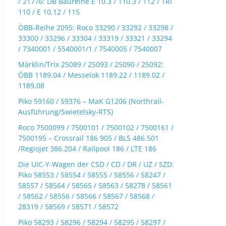
/ 21776: DB Baureihe E 10.3 / 110.3 / 112 / TRI
110 / E 10.12 / 115
ÖBB-Reihe 2095: Roco 33290 / 33292 / 33298 /
33300 / 33296 / 33304 / 33319 / 33321 / 33294
/ 7340001 / 5540001/1 / 7540005 / 7540007
Märklin/Trix 25089 / 25093 / 25090 / 25092:
ÖBB 1189.04 / Messelok 1189.22 / 1189.02 /
1189.08
Piko 59160 / 59376 – MaK G1206 (Northrail-
Ausführung/Swietelsky-RTS)
Roco 7500099 / 7500101 / 7500102 / 7500161 /
7500195 – Crossrail 186 905 / BLS 486.501
/Regiojet 386.204 / Railpool 186 / LTE 186
Die UIC-Y-Wagen der CSD / CD / DR / UZ / SZD:
Piko 58553 / 58554 / 58555 / 58556 / 58247 /
58557 / 58564 / 58565 / 58563 / 58278 / 58561
/ 58562 / 58556 / 58566 / 58567 / 58568 /
28319 / 58569 / 58571 / 58572
Piko 58293 / 58296 / 58294 / 58295 / 58297 /