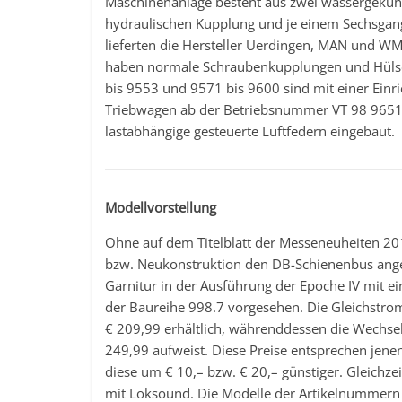
Maschinenanlage besteht aus zwei wassergekühl
hydraulischen Kupplung und je einem Sechsgang
lieferten die Hersteller Uerdingen, MAN und WM
haben normale Schraubenkupplungen und Hülsen
bis 9553 und 9571 bis 9600 sind mit einer Einr
Triebwagen ab der Betriebsnummer VT 98 9651
lastabhängige gesteuerte Luftfedern eingebaut.
Modellvorstellung
Ohne auf dem Titelblatt der Messeneuheiten 201
bzw. Neukonstruktion den DB-Schienenbus angekü
Garnitur in der Ausführung der Epoche IV mit
der Baureihe 998.7 vorgesehen. Die Gleichstr
€ 209,99 erhältlich, währenddessen die Wechs
249,99 aufweist. Diese Preise entsprechen jene
diese um € 10,– bzw. € 20,– günstiger. Gleichze
mit Loksound. Die Modelle der Artikelnummern