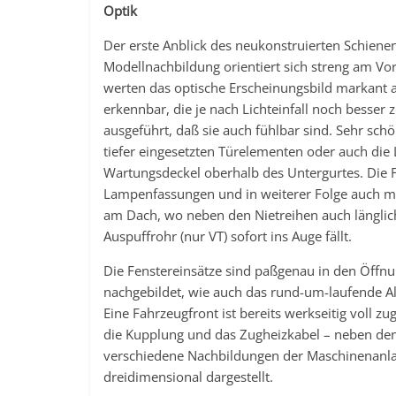
Optik
Der erste Anblick des neukonstruierten Schiene
Modellnachbildung orientiert sich streng am Vo
werten das optische Erscheinungsbild markant a
erkennbar, die je nach Lichteinfall noch besse
ausgeführt, daß sie auch fühlbar sind. Sehr schö
tiefer eingesetzten Türelementen oder auch die L
Wartungsdeckel oberhalb des Untergurtes. Die F
Lampenfassungen und in weiterer Folge auch mit 
am Dach, wo neben den Nietreihen auch länglic
Auspuffrohr (nur VT) sofort ins Auge fällt.
Die Fenstereinsätze sind paßgenau in den Öffnun
nachgebildet, wie auch das rund-um-laufende A
Eine Fahrzeugfront ist bereits werkseitig voll 
die Kupplung und das Zugheizkabel – neben de
verschiedene Nachbildungen der Maschinenanla
dreidimensional dargestellt.