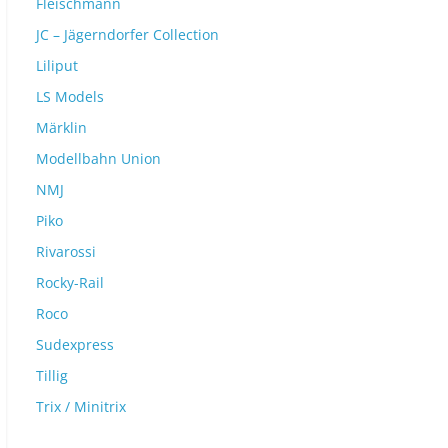
Fleischmann
JC – Jägerndorfer Collection
Liliput
LS Models
Märklin
Modellbahn Union
NMJ
Piko
Rivarossi
Rocky-Rail
Roco
Sudexpress
Tillig
Trix / Minitrix