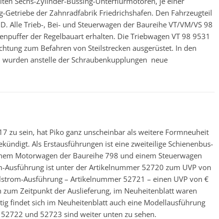
ten Sechs-Zylinder-Büssing-Unterflurmotoren, je einer
-Getriebe der Zahnradfabrik Friedrichshafen. Den Fahrzeugteil
D. Alle Trieb-, Bei- und Steuerwagen der Baureihe VT/VM/VS 98
puffer der Regelbauart erhalten. Die Triebwagen VT 98 9531
ichtung zum Befahren von Steilstrecken ausgerüstet. In den
 wurden anstelle der Schraubenkupplungen neue
7 zu sein, hat Piko ganz unscheinbar als weitere Formneuheit
ndigt. Als Erstausführungen ist eine zweiteilige Schienenbus-
 einem Motorwagen der Baureihe 798 und einem Steuerwagen
om-Ausführung ist unter der Artikelnummer 52720 zum UVP von
elstrom-Ausführung – Artikelnummer 52721 – einen UVP von €
n zum Zeitpunkt der Auslieferung, im Neuheitenblatt waren
itig findet sich im Neuheitenblatt auch eine Modellausführung
 52722 und 52723 sind weiter unten zu sehen.