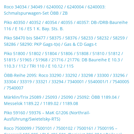
Roco 34034 / 34049 / 6240002 / 6240004 / 6240003:
Schmalspurwagen-Set ÖBB / ZB
Piko 40350 / 40352 / 40354 / 40355 / 40357: DB-/DRB-Baureihe
116 / E 16 / ES 1 K. Bay. Sts. B.
Piko 58470 bis 58477 / 58375 / 58376 / 58233 / 58232 / 58259 /
58286 / 58290: PKP Gags-t(x) / Gas & CD Gags-t
Piko 51800 / 51802 / 51804 / 51806 / 51808 / 51810 / 51812 /
51815 / 51965 / 51968 / 21716 / 21776: DB Baureihe E 10.3 /
110.3 / 112 / TRI 110 / E 10.12 / 115
ÖBB-Reihe 2095: Roco 33290 / 33292 / 33298 / 33300 / 33296 /
33304 / 33319 / 33321 / 33294 / 7340001 / 5540001/1 / 7540005
/ 7540007
Märklin/Trix 25089 / 25093 / 25090 / 25092: ÖBB 1189.04 /
Messelok 1189.22 / 1189.02 / 1189.08
Piko 59160 / 59376 – MaK G1206 (Northrail-
Ausführung/Swietelsky-RTS)
Roco 7500099 / 7500101 / 7500102 / 7500161 / 7500195 –