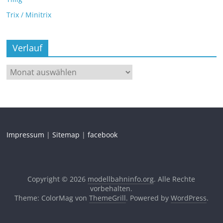
Trix / Minitrix
Verlauf
Impressum
|
Sitemap
|
facebook
Copyright © 2026
modellbahninfo.org
. Alle Rechte
vorbehalten.
Theme: ColorMag von
ThemeGrill
. Powered by
WordPress
.