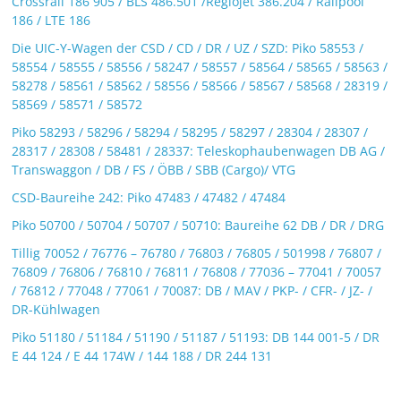
Crossrail 186 905 / BLS 486.501 /Regiojet 386.204 / Railpool
186 / LTE 186
Die UIC-Y-Wagen der CSD / CD / DR / UZ / SZD: Piko 58553 /
58554 / 58555 / 58556 / 58247 / 58557 / 58564 / 58565 / 58563 /
58278 / 58561 / 58562 / 58556 / 58566 / 58567 / 58568 / 28319 /
58569 / 58571 / 58572
Piko 58293 / 58296 / 58294 / 58295 / 58297 / 28304 / 28307 /
28317 / 28308 / 58481 / 28337: Teleskophaubenwagen DB AG /
Transwaggon / DB / FS / ÖBB / SBB (Cargo)/ VTG
CSD-Baureihe 242: Piko 47483 / 47482 / 47484
Piko 50700 / 50704 / 50707 / 50710: Baureihe 62 DB / DR / DRG
Tillig 70052 / 76776 – 76780 / 76803 / 76805 / 501998 / 76807 /
76809 / 76806 / 76810 / 76811 / 76808 / 77036 – 77041 / 70057
/ 76812 / 77048 / 77061 / 70087: DB / MAV / PKP- / CFR- / JZ- /
DR-Kühlwagen
Piko 51180 / 51184 / 51190 / 51187 / 51193: DB 144 001-5 / DR
E 44 124 / E 44 174W / 144 188 / DR 244 131