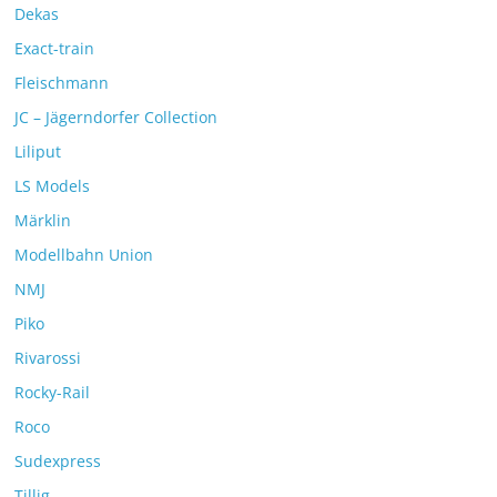
Dekas
Exact-train
Fleischmann
JC – Jägerndorfer Collection
Liliput
LS Models
Märklin
Modellbahn Union
NMJ
Piko
Rivarossi
Rocky-Rail
Roco
Sudexpress
Tillig