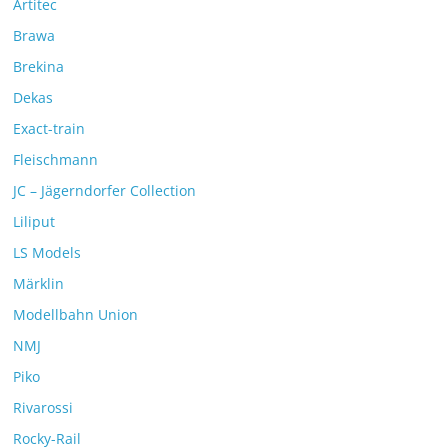
Artitec
Brawa
Brekina
Dekas
Exact-train
Fleischmann
JC – Jägerndorfer Collection
Liliput
LS Models
Märklin
Modellbahn Union
NMJ
Piko
Rivarossi
Rocky-Rail