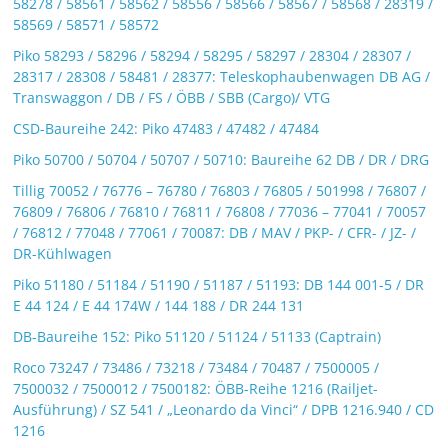
58278 / 58561 / 58562 / 58556 / 58566 / 58567 / 58568 / 28319 /
58569 / 58571 / 58572
Piko 58293 / 58296 / 58294 / 58295 / 58297 / 28304 / 28307 /
28317 / 28308 / 58481 / 28377: Teleskophaubenwagen DB AG /
Transwaggon / DB / FS / ÖBB / SBB (Cargo)/ VTG
CSD-Baureihe 242: Piko 47483 / 47482 / 47484
Piko 50700 / 50704 / 50707 / 50710: Baureihe 62 DB / DR / DRG
Tillig 70052 / 76776 – 76780 / 76803 / 76805 / 501998 / 76807 /
76809 / 76806 / 76810 / 76811 / 76808 / 77036 – 77041 / 70057
/ 76812 / 77048 / 77061 / 70087: DB / MAV / PKP- / CFR- / JZ- /
DR-Kühlwagen
Piko 51180 / 51184 / 51190 / 51187 / 51193: DB 144 001-5 / DR
E 44 124 / E 44 174W / 144 188 / DR 244 131
DB-Baureihe 152: Piko 51120 / 51124 / 51133 (Captrain)
Roco 73247 / 73486 / 73218 / 73484 / 70487 / 7500005 /
7500032 / 7500012 / 7500182: ÖBB-Reihe 1216 (Railjet-
Ausführung) / SZ 541 / „Leonardo da Vinci“ / DPB 1216.940 / CD
1216