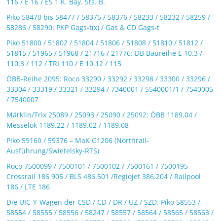
116 / E 16 / ES 1 K. Bay. Sts. B.
Piko 58470 bis 58477 / 58375 / 58376 / 58233 / 58232 / 58259 /
58286 / 58290: PKP Gags-t(x) / Gas & CD Gags-t
Piko 51800 / 51802 / 51804 / 51806 / 51808 / 51810 / 51812 /
51815 / 51965 / 51968 / 21716 / 21776: DB Baureihe E 10.3 /
110.3 / 112 / TRI 110 / E 10.12 / 115
ÖBB-Reihe 2095: Roco 33290 / 33292 / 33298 / 33300 / 33296 /
33304 / 33319 / 33321 / 33294 / 7340001 / 5540001/1 / 7540005
/ 7540007
Märklin/Trix 25089 / 25093 / 25090 / 25092: ÖBB 1189.04 /
Messelok 1189.22 / 1189.02 / 1189.08
Piko 59160 / 59376 – MaK G1206 (Northrail-
Ausführung/Swietelsky-RTS)
Roco 7500099 / 7500101 / 7500102 / 7500161 / 7500195 –
Crossrail 186 905 / BLS 486.501 /Regiojet 386.204 / Railpool
186 / LTE 186
Die UIC-Y-Wagen der CSD / CD / DR / UZ / SZD: Piko 58553 /
58554 / 58555 / 58556 / 58247 / 58557 / 58564 / 58565 / 58563 /