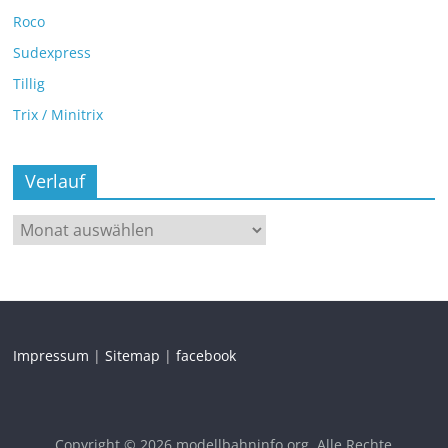
Roco
Sudexpress
Tillig
Trix / Minitrix
Verlauf
Impressum
|
Sitemap
|
facebook
Copyright © 2026
modellbahninfo.org
. Alle Rechte