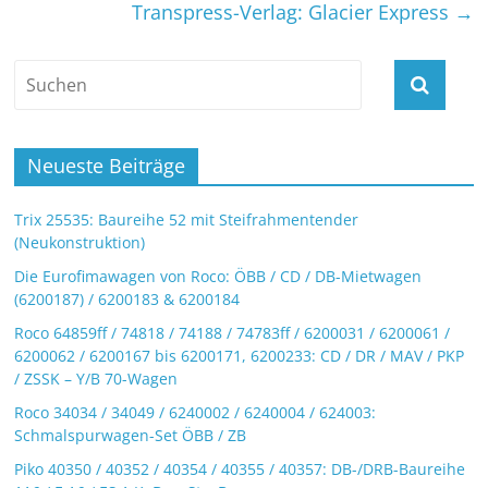
Transpress-Verlag: Glacier Express
→
Neueste Beiträge
Trix 25535: Baureihe 52 mit Steifrahmentender
(Neukonstruktion)
Die Eurofimawagen von Roco: ÖBB / CD / DB-Mietwagen
(6200187) / 6200183 & 6200184
Roco 64859ff / 74818 / 74188 / 74783ff / 6200031 / 6200061 /
6200062 / 6200167 bis 6200171, 6200233: CD / DR / MAV / PKP
/ ZSSK – Y/B 70-Wagen
Roco 34034 / 34049 / 6240002 / 6240004 / 624003:
Schmalspurwagen-Set ÖBB / ZB
Piko 40350 / 40352 / 40354 / 40355 / 40357: DB-/DRB-Baureihe