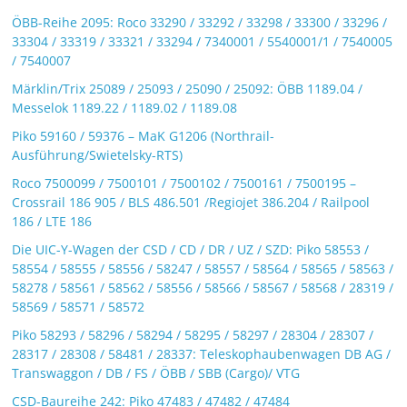
ÖBB-Reihe 2095: Roco 33290 / 33292 / 33298 / 33300 / 33296 /
33304 / 33319 / 33321 / 33294 / 7340001 / 5540001/1 / 7540005
/ 7540007
Märklin/Trix 25089 / 25093 / 25090 / 25092: ÖBB 1189.04 /
Messelok 1189.22 / 1189.02 / 1189.08
Piko 59160 / 59376 – MaK G1206 (Northrail-
Ausführung/Swietelsky-RTS)
Roco 7500099 / 7500101 / 7500102 / 7500161 / 7500195 –
Crossrail 186 905 / BLS 486.501 /Regiojet 386.204 / Railpool
186 / LTE 186
Die UIC-Y-Wagen der CSD / CD / DR / UZ / SZD: Piko 58553 /
58554 / 58555 / 58556 / 58247 / 58557 / 58564 / 58565 / 58563 /
58278 / 58561 / 58562 / 58556 / 58566 / 58567 / 58568 / 28319 /
58569 / 58571 / 58572
Piko 58293 / 58296 / 58294 / 58295 / 58297 / 28304 / 28307 /
28317 / 28308 / 58481 / 28337: Teleskophaubenwagen DB AG /
Transwaggon / DB / FS / ÖBB / SBB (Cargo)/ VTG
CSD-Baureihe 242: Piko 47483 / 47482 / 47484