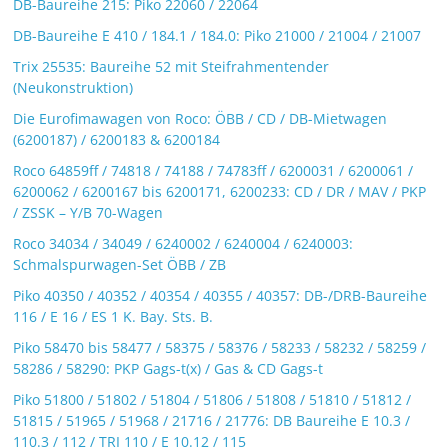
DB-Baureihe 215: Piko 22060 / 22064
DB-Baureihe E 410 / 184.1 / 184.0: Piko 21000 / 21004 / 21007
Trix 25535: Baureihe 52 mit Steifrahmentender
(Neukonstruktion)
Die Eurofimawagen von Roco: ÖBB / CD / DB-Mietwagen
(6200187) / 6200183 & 6200184
Roco 64859ff / 74818 / 74188 / 74783ff / 6200031 / 6200061 /
6200062 / 6200167 bis 6200171, 6200233: CD / DR / MAV / PKP
/ ZSSK – Y/B 70-Wagen
Roco 34034 / 34049 / 6240002 / 6240004 / 6240003:
Schmalspurwagen-Set ÖBB / ZB
Piko 40350 / 40352 / 40354 / 40355 / 40357: DB-/DRB-Baureihe
116 / E 16 / ES 1 K. Bay. Sts. B.
Piko 58470 bis 58477 / 58375 / 58376 / 58233 / 58232 / 58259 /
58286 / 58290: PKP Gags-t(x) / Gas & CD Gags-t
Piko 51800 / 51802 / 51804 / 51806 / 51808 / 51810 / 51812 /
51815 / 51965 / 51968 / 21716 / 21776: DB Baureihe E 10.3 /
110.3 / 112 / TRI 110 / E 10.12 / 115