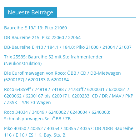
Neueste Beiträge
Baureihe E 19/119: Piko 21060
DB-Baureihe 215: Piko 22060 / 22064
DB-Baureihe E 410 / 184.1 / 184.0: Piko 21000 / 21004 / 21007
Trix 25535: Baureihe 52 mit Steifrahmentender
(Neukonstruktion)
Die Eurofimawagen von Roco: ÖBB / CD / DB-Mietwagen
(6200187) / 6200183 & 6200184
Roco 64859ff / 74818 / 74188 / 74783ff / 6200031 / 6200061 /
6200062 / 6200167 bis 6200171, 6200233: CD / DR / MAV / PKP
/ ZSSK – Y/B 70-Wagen
Roco 34034 / 34049 / 6240002 / 6240004 / 6240003:
Schmalspurwagen-Set ÖBB / ZB
Piko 40350 / 40352 / 40354 / 40355 / 40357: DB-/DRB-Baureihe
116 / E 16 / ES 1 K. Bay. Sts. B.