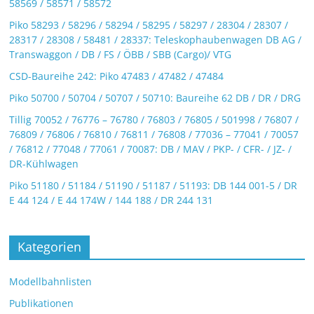
58569 / 58571 / 58572
Piko 58293 / 58296 / 58294 / 58295 / 58297 / 28304 / 28307 /
28317 / 28308 / 58481 / 28337: Teleskophaubenwagen DB AG /
Transwaggon / DB / FS / ÖBB / SBB (Cargo)/ VTG
CSD-Baureihe 242: Piko 47483 / 47482 / 47484
Piko 50700 / 50704 / 50707 / 50710: Baureihe 62 DB / DR / DRG
Tillig 70052 / 76776 – 76780 / 76803 / 76805 / 501998 / 76807 /
76809 / 76806 / 76810 / 76811 / 76808 / 77036 – 77041 / 70057
/ 76812 / 77048 / 77061 / 70087: DB / MAV / PKP- / CFR- / JZ- /
DR-Kühlwagen
Piko 51180 / 51184 / 51190 / 51187 / 51193: DB 144 001-5 / DR
E 44 124 / E 44 174W / 144 188 / DR 244 131
Kategorien
Modellbahnlisten
Publikationen