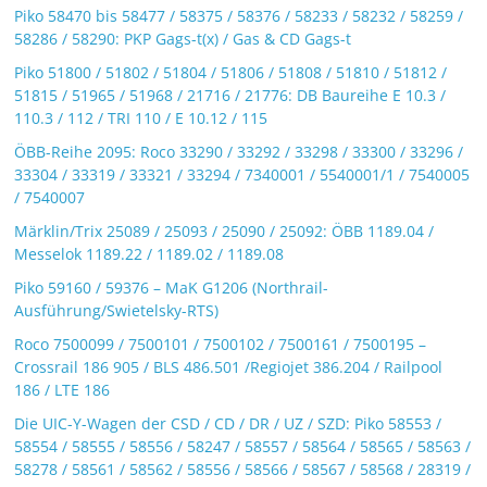
Piko 58470 bis 58477 / 58375 / 58376 / 58233 / 58232 / 58259 /
58286 / 58290: PKP Gags-t(x) / Gas & CD Gags-t
Piko 51800 / 51802 / 51804 / 51806 / 51808 / 51810 / 51812 /
51815 / 51965 / 51968 / 21716 / 21776: DB Baureihe E 10.3 /
110.3 / 112 / TRI 110 / E 10.12 / 115
ÖBB-Reihe 2095: Roco 33290 / 33292 / 33298 / 33300 / 33296 /
33304 / 33319 / 33321 / 33294 / 7340001 / 5540001/1 / 7540005
/ 7540007
Märklin/Trix 25089 / 25093 / 25090 / 25092: ÖBB 1189.04 /
Messelok 1189.22 / 1189.02 / 1189.08
Piko 59160 / 59376 – MaK G1206 (Northrail-
Ausführung/Swietelsky-RTS)
Roco 7500099 / 7500101 / 7500102 / 7500161 / 7500195 –
Crossrail 186 905 / BLS 486.501 /Regiojet 386.204 / Railpool
186 / LTE 186
Die UIC-Y-Wagen der CSD / CD / DR / UZ / SZD: Piko 58553 /
58554 / 58555 / 58556 / 58247 / 58557 / 58564 / 58565 / 58563 /
58278 / 58561 / 58562 / 58556 / 58566 / 58567 / 58568 / 28319 /